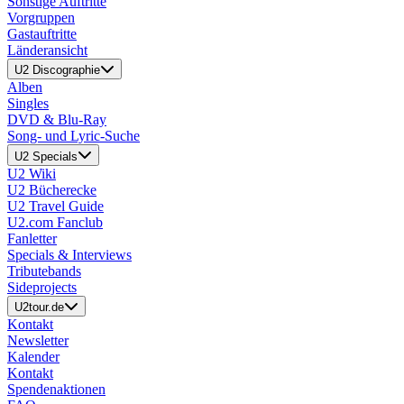
Sonstige Auftritte
Vorgruppen
Gastauftritte
Länderansicht
U2 Discographie
Alben
Singles
DVD & Blu-Ray
Song- und Lyric-Suche
U2 Specials
U2 Wiki
U2 Bücherecke
U2 Travel Guide
U2.com Fanclub
Fanletter
Specials & Interviews
Tributebands
Sideprojects
U2tour.de
Kontakt
Newsletter
Kalender
Kontakt
Spendenaktionen