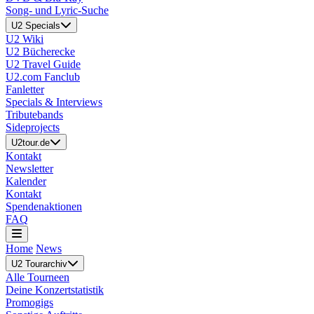
Song- und Lyric-Suche
U2 Specials
U2 Wiki
U2 Bücherecke
U2 Travel Guide
U2.com Fanclub
Fanletter
Specials & Interviews
Tributebands
Sideprojects
U2tour.de
Kontakt
Newsletter
Kalender
Kontakt
Spendenaktionen
FAQ
Home
News
U2 Tourarchiv
Alle Tourneen
Deine Konzertstatistik
Promogigs