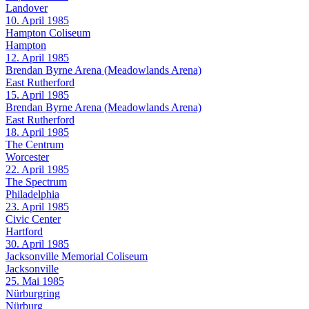
Landover
10. April 1985
Hampton Coliseum
Hampton
12. April 1985
Brendan Byrne Arena (Meadowlands Arena)
East Rutherford
15. April 1985
Brendan Byrne Arena (Meadowlands Arena)
East Rutherford
18. April 1985
The Centrum
Worcester
22. April 1985
The Spectrum
Philadelphia
23. April 1985
Civic Center
Hartford
30. April 1985
Jacksonville Memorial Coliseum
Jacksonville
25. Mai 1985
Nürburgring
Nürburg