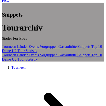
FAQ
Zum Hauptinhalt springen
Snippets
Tourarchiv
Stories For Boys
Tourneen
Länder
Events
Vorgruppen
Gastauftritte
Snippets
Top 10
Deine U2 Tour Statistik
Tourneen
Länder
Events
Vorgruppen
Gastauftritte
Snippets
Top 10
Deine U2 Tour Statistik
Tourneen