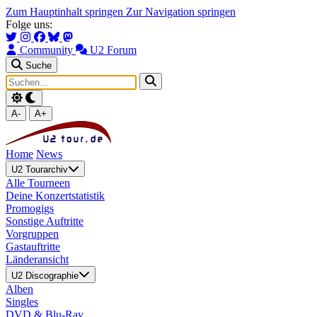
Zum Hauptinhalt springen
Zur Navigation springen
Folge uns:
Community
U2 Forum
Suche
A-
A+
Home
News
U2 Tourarchiv
Alle Tourneen
Deine Konzertstatistik
Promogigs
Sonstige Auftritte
Vorgruppen
Gastauftritte
Länderansicht
U2 Discographie
Alben
Singles
DVD & Blu-Ray