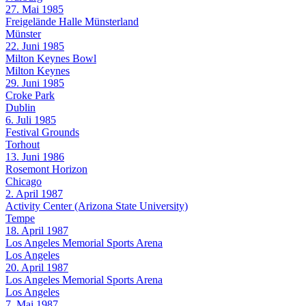
27. Mai 1985
Freigelände Halle Münsterland
Münster
22. Juni 1985
Milton Keynes Bowl
Milton Keynes
29. Juni 1985
Croke Park
Dublin
6. Juli 1985
Festival Grounds
Torhout
13. Juni 1986
Rosemont Horizon
Chicago
2. April 1987
Activity Center (Arizona State University)
Tempe
18. April 1987
Los Angeles Memorial Sports Arena
Los Angeles
20. April 1987
Los Angeles Memorial Sports Arena
Los Angeles
7. Mai 1987