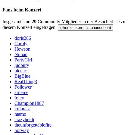
Fans beim Konzert
Insgesamt sind
29
Community Mitglieder in der Besucherliste zu
diesem Konzert eingetragen.
(Hier klicken: Liste einsehen)
doris286
Caroly
Hewson
Nunan
PartyGirl
judbury
nicnac
BigBlue
RealThing3
Follower
arneme
foley
Champion1887
loftarasa
mamo
crazyheidi
theunforgettablefire
norway