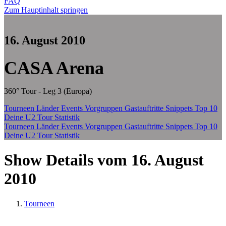
FAQ
Zum Hauptinhalt springen
16. August 2010
CASA Arena
360° Tour - Leg 3 (Europa)
Tourneen
Länder
Events
Vorgruppen
Gastauftritte
Snippets
Top 10
Deine U2 Tour Statistik
Tourneen
Länder
Events
Vorgruppen
Gastauftritte
Snippets
Top 10
Deine U2 Tour Statistik
Show Details vom 16. August
2010
Tourneen