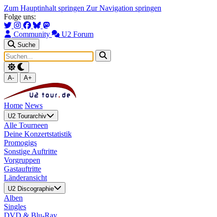
Zum Hauptinhalt springen
Zur Navigation springen
Folge uns:
Community
U2 Forum
Suche
A-
A+
Home
News
U2 Tourarchiv
Alle Tourneen
Deine Konzertstatistik
Promogigs
Sonstige Auftritte
Vorgruppen
Gastauftritte
Länderansicht
U2 Discographie
Alben
Singles
DVD & Blu-Ray