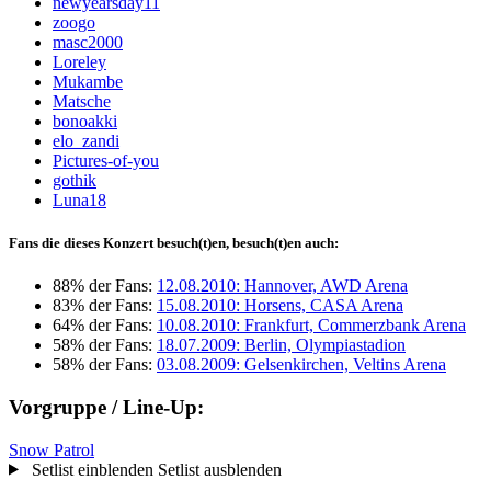
newyearsday11
zoogo
masc2000
Loreley
Mukambe
Matsche
bonoakki
elo_zandi
Pictures-of-you
gothik
Luna18
Fans die dieses Konzert besuch(t)en, besuch(t)en auch:
88% der Fans:
12.08.2010: Hannover, AWD Arena
83% der Fans:
15.08.2010: Horsens, CASA Arena
64% der Fans:
10.08.2010: Frankfurt, Commerzbank Arena
58% der Fans:
18.07.2009: Berlin, Olympiastadion
58% der Fans:
03.08.2009: Gelsenkirchen, Veltins Arena
Vorgruppe / Line-Up:
Snow Patrol
Setlist einblenden
Setlist ausblenden