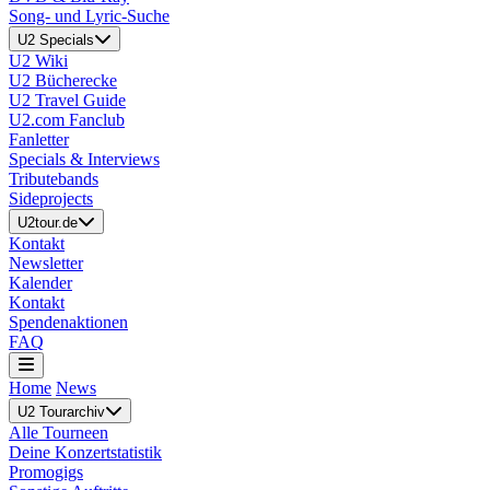
Song- und Lyric-Suche
U2 Specials
U2 Wiki
U2 Bücherecke
U2 Travel Guide
U2.com Fanclub
Fanletter
Specials & Interviews
Tributebands
Sideprojects
U2tour.de
Kontakt
Newsletter
Kalender
Kontakt
Spendenaktionen
FAQ
Home
News
U2 Tourarchiv
Alle Tourneen
Deine Konzertstatistik
Promogigs