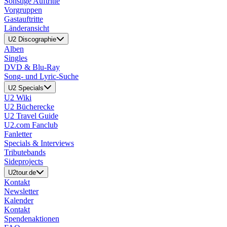
Sonstige Auftritte
Vorgruppen
Gastauftritte
Länderansicht
U2 Discographie
Alben
Singles
DVD & Blu-Ray
Song- und Lyric-Suche
U2 Specials
U2 Wiki
U2 Bücherecke
U2 Travel Guide
U2.com Fanclub
Fanletter
Specials & Interviews
Tributebands
Sideprojects
U2tour.de
Kontakt
Newsletter
Kalender
Kontakt
Spendenaktionen