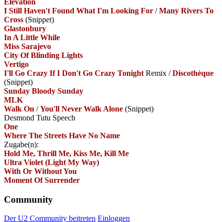
Elevation
I Still Haven't Found What I'm Looking For
/
Many Rivers To
Cross
(Snippet)
Glastonbury
In A Little While
Miss Sarajevo
City Of Blinding Lights
Vertigo
I'll Go Crazy If I Don't Go Crazy Tonight
Remix
/
Discothèque
(Snippet)
Sunday Bloody Sunday
MLK
Walk On
/
You'll Never Walk Alone
(Snippet)
Desmond Tutu Speech
One
Where The Streets Have No Name
Zugabe(n):
Hold Me, Thrill Me, Kiss Me, Kill Me
Ultra Violet (Light My Way)
With Or Without You
Moment Of Surrender
Community
Der U2 Community beitreten
Einloggen