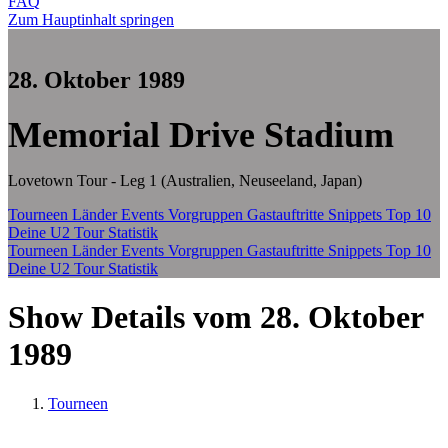
FAQ
Zum Hauptinhalt springen
28. Oktober 1989
Memorial Drive Stadium
Lovetown Tour - Leg 1 (Australien, Neuseeland, Japan)
Tourneen
Länder
Events
Vorgruppen
Gastauftritte
Snippets
Top 10
Deine U2 Tour Statistik
Tourneen
Länder
Events
Vorgruppen
Gastauftritte
Snippets
Top 10
Deine U2 Tour Statistik
Show Details vom 28. Oktober
1989
Tourneen