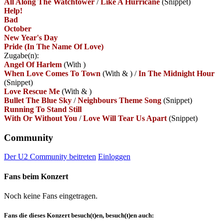
All Along The Watchtower
/
Like A Hurricane
(Snippet)
Help!
Bad
October
New Year's Day
Pride (In The Name Of Love)
Zugabe(n):
Angel Of Harlem
(With
)
When Love Comes To Town
(With
&
)
/
In The Midnight Hour
(Snippet)
Love Rescue Me
(With
&
)
Bullet The Blue Sky
/
Neighbours Theme Song
(Snippet)
Running To Stand Still
With Or Without You
/
Love Will Tear Us Apart
(Snippet)
Community
Der U2 Community beitreten
Einloggen
Fans beim Konzert
Noch keine Fans eingetragen.
Fans die dieses Konzert besuch(t)en, besuch(t)en auch: