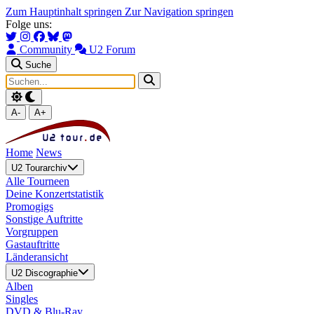
Zum Hauptinhalt springen
Zur Navigation springen
Folge uns:
Community
U2 Forum
Suche
A-
A+
Home
News
U2 Tourarchiv
Alle Tourneen
Deine Konzertstatistik
Promogigs
Sonstige Auftritte
Vorgruppen
Gastauftritte
Länderansicht
U2 Discographie
Alben
Singles
DVD & Blu-Ray