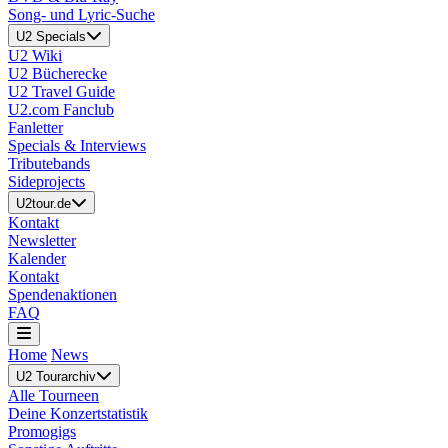
Song- und Lyric-Suche
U2 Specials
U2 Wiki
U2 Bücherecke
U2 Travel Guide
U2.com Fanclub
Fanletter
Specials & Interviews
Tributebands
Sideprojects
U2tour.de
Kontakt
Newsletter
Kalender
Kontakt
Spendenaktionen
FAQ
Home
News
U2 Tourarchiv
Alle Tourneen
Deine Konzertstatistik
Promogigs