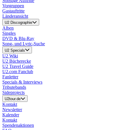
Sonstige Auftritte
Vorgruppen
Gastauftritte
Länderansicht
U2 Discographie
Alben
Singles
DVD & Blu-Ray
Song- und Lyric-Suche
U2 Specials
U2 Wiki
U2 Bücherecke
U2 Travel Guide
U2.com Fanclub
Fanletter
Specials & Interviews
Tributebands
Sideprojects
U2tour.de
Kontakt
Newsletter
Kalender
Kontakt
Spendenaktionen