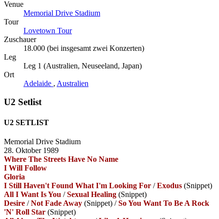
Venue
Memorial Drive Stadium
Tour
Lovetown Tour
Zuschauer
18.000 (bei insgesamt zwei Konzerten)
Leg
Leg 1 (Australien, Neuseeland, Japan)
Ort
Adelaide
,
Australien
U2 Setlist
U2 SETLIST
Memorial Drive Stadium
28. Oktober 1989
Where The Streets Have No Name
I Will Follow
Gloria
I Still Haven't Found What I'm Looking For
/
Exodus
(Snippet)
All I Want Is You
/
Sexual Healing
(Snippet)
Desire
/
Not Fade Away
(Snippet)
/
So You Want To Be A Rock
'N' Roll Star
(Snippet)