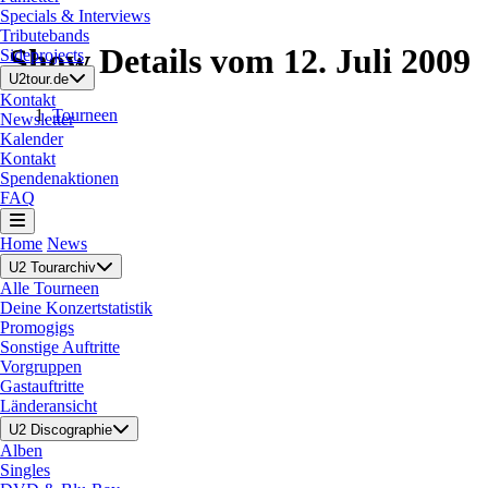
Specials & Interviews
Tributebands
Show Details vom 12. Juli 2009
Sideprojects
U2tour.de
Kontakt
Tourneen
Newsletter
Kalender
Kontakt
Spendenaktionen
FAQ
Home
News
U2 Tourarchiv
Alle Tourneen
Deine Konzertstatistik
Promogigs
Sonstige Auftritte
Vorgruppen
Gastauftritte
Länderansicht
U2 Discographie
Alben
Singles