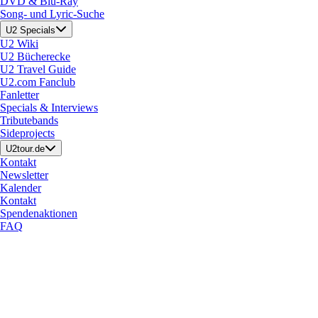
DVD & Blu-Ray
Song- und Lyric-Suche
U2 Specials
U2 Wiki
U2 Bücherecke
U2 Travel Guide
U2.com Fanclub
Fanletter
Specials & Interviews
Tributebands
Sideprojects
U2tour.de
Kontakt
Newsletter
Kalender
Kontakt
Spendenaktionen
FAQ