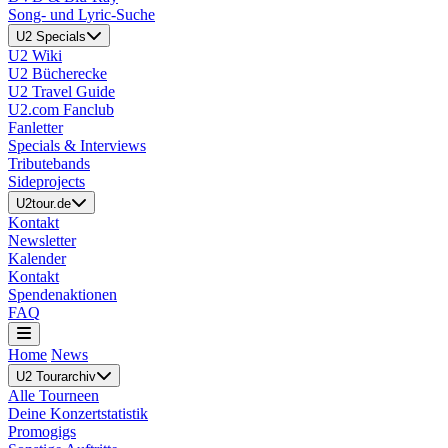
Song- und Lyric-Suche
U2 Specials
U2 Wiki
U2 Bücherecke
U2 Travel Guide
U2.com Fanclub
Fanletter
Specials & Interviews
Tributebands
Sideprojects
U2tour.de
Kontakt
Newsletter
Kalender
Kontakt
Spendenaktionen
FAQ
Home
News
U2 Tourarchiv
Alle Tourneen
Deine Konzertstatistik
Promogigs