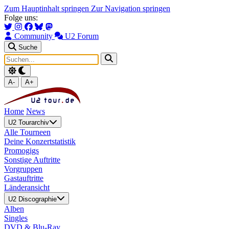
Zum Hauptinhalt springen
Zur Navigation springen
Folge uns:
Community
U2 Forum
Suche
A-
A+
Home
News
U2 Tourarchiv
Alle Tourneen
Deine Konzertstatistik
Promogigs
Sonstige Auftritte
Vorgruppen
Gastauftritte
Länderansicht
U2 Discographie
Alben
Singles
DVD & Blu-Ray