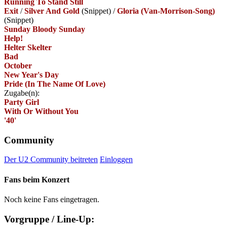
Running To Stand Still
Exit
/
Silver And Gold
(Snippet)
/
Gloria (Van-Morrison-Song)
(Snippet)
Sunday Bloody Sunday
Help!
Helter Skelter
Bad
October
New Year's Day
Pride (In The Name Of Love)
Zugabe(n):
Party Girl
With Or Without You
'40'
Community
Der U2 Community beitreten
Einloggen
Fans beim Konzert
Noch keine Fans eingetragen.
Vorgruppe / Line-Up: