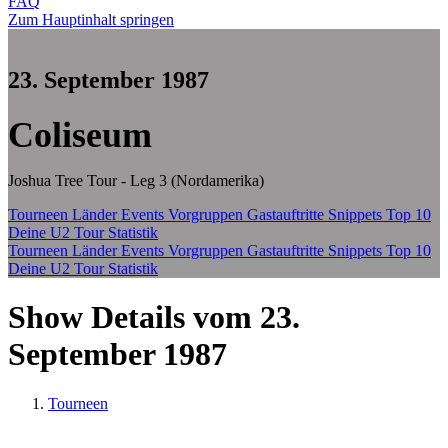
FAQ
Zum Hauptinhalt springen
23. September 1987
Coliseum
Joshua Tree Tour - Leg 3 (Nordamerika)
Tourneen
Länder
Events
Vorgruppen
Gastauftritte
Snippets
Top 10
Deine U2 Tour Statistik
Tourneen
Länder
Events
Vorgruppen
Gastauftritte
Snippets
Top 10
Deine U2 Tour Statistik
Show Details vom 23.
September 1987
Tourneen