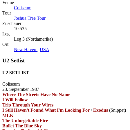
Venue
Coliseum
Tour
Joshua Tree Tour
Zuschauer
10.535
Leg
Leg 3 (Nordamerika)
Ort
New Haven
,
USA
U2 Setlist
U2 SETLIST
Coliseum
23. September 1987
Where The Streets Have No Name
I Will Follow
Trip Through Your Wires
I Still Haven't Found What I'm Looking For
/
Exodus
(Snippet)
MLK
The Unforgettable Fire
Bullet The Blue Sky