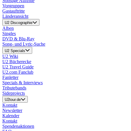
Sonstige Auftritte
Vorgruppen
Gastauftritte
Länderansicht
U2 Discographie
Alben
Singles
DVD & Blu-Ray
Song- und Lyric-Suche
U2 Specials
U2 Wiki
U2 Bücherecke
U2 Travel Guide
U2.com Fanclub
Fanletter
Specials & Interviews
Tributebands
Sideprojects
U2tour.de
Kontakt
Newsletter
Kalender
Kontakt
Spendenaktionen