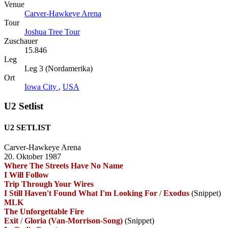
Venue
Carver-Hawkeye Arena
Tour
Joshua Tree Tour
Zuschauer
15.846
Leg
Leg 3 (Nordamerika)
Ort
Iowa City
,
USA
U2 Setlist
U2 SETLIST
Carver-Hawkeye Arena
20. Oktober 1987
Where The Streets Have No Name
I Will Follow
Trip Through Your Wires
I Still Haven't Found What I'm Looking For
/
Exodus
(Snippet)
MLK
The Unforgettable Fire
Exit
/
Gloria (Van-Morrison-Song)
(Snippet)