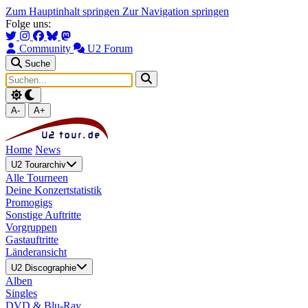
Zum Hauptinhalt springen
Zur Navigation springen
Folge uns:
Community
U2 Forum
Suche
A-
A+
Home
News
U2 Tourarchiv
Alle Tourneen
Deine Konzertstatistik
Promogigs
Sonstige Auftritte
Vorgruppen
Gastauftritte
Länderansicht
U2 Discographie
Alben
Singles
DVD & Blu-Ray