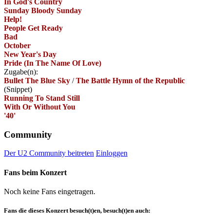
In God's Country
Sunday Bloody Sunday
Help!
People Get Ready
Bad
October
New Year's Day
Pride (In The Name Of Love)
Zugabe(n):
Bullet The Blue Sky
/
The Battle Hymn of the Republic
(Snippet)
Running To Stand Still
With Or Without You
'40'
Community
Der U2 Community beitreten
Einloggen
Fans beim Konzert
Noch keine Fans eingetragen.
Fans die dieses Konzert besuch(t)en, besuch(t)en auch: