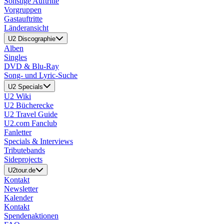
Sonstige Auftritte
Vorgruppen
Gastauftritte
Länderansicht
U2 Discographie
Alben
Singles
DVD & Blu-Ray
Song- und Lyric-Suche
U2 Specials
U2 Wiki
U2 Bücherecke
U2 Travel Guide
U2.com Fanclub
Fanletter
Specials & Interviews
Tributebands
Sideprojects
U2tour.de
Kontakt
Newsletter
Kalender
Kontakt
Spendenaktionen