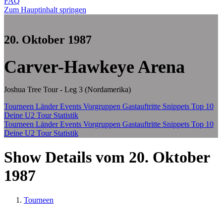
FAQ
Zum Hauptinhalt springen
20. Oktober 1987
Carver-Hawkeye Arena
Joshua Tree Tour - Leg 3 (Nordamerika)
Tourneen
Länder
Events
Vorgruppen
Gastauftritte
Snippets
Top 10
Deine U2 Tour Statistik
Tourneen
Länder
Events
Vorgruppen
Gastauftritte
Snippets
Top 10
Deine U2 Tour Statistik
Show Details vom 20. Oktober
1987
Tourneen