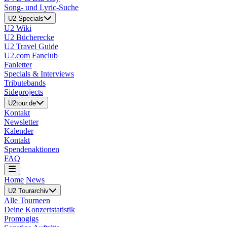
Song- und Lyric-Suche
U2 Specials
U2 Wiki
U2 Bücherecke
U2 Travel Guide
U2.com Fanclub
Fanletter
Specials & Interviews
Tributebands
Sideprojects
U2tour.de
Kontakt
Newsletter
Kalender
Kontakt
Spendenaktionen
FAQ
Home
News
U2 Tourarchiv
Alle Tourneen
Deine Konzertstatistik
Promogigs