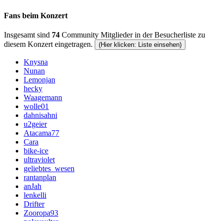
Fans beim Konzert
Insgesamt sind
74
Community Mitglieder in der Besucherliste zu
diesem Konzert eingetragen.
(Hier klicken: Liste einsehen)
Knysna
Nunan
Lemonjan
hecky
Waagemann
wolle01
dahnisahni
u2geier
Atacama77
Cara
bike-ice
ultraviolet
geliebtes_wesen
rantanplan
anJah
lenkelli
Drifter
Zooropa93