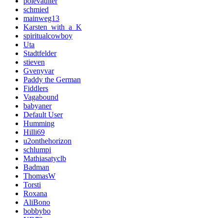
polevaulter
schmied
mainweg13
Karsten_with_a_K
spiritualcowboy
Uta
Stadtfelder
stieven
Gvenyvar
Paddy the German
Fiddlers
Vagabound
babyaner
Default User
Humming
Hilli69
u2onthehorizon
schlumpi
Mathiasatyclb
Badman
ThomasW
Torsti
Roxana
AliBono
bobbybo