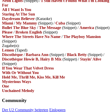
Neon Lights
(Snippet)
/
I Still Haven't Found What I'm Looking
For
All I Want Is You
Staring At The Sun
Daydream Believer
(Karaoke)
Miami
/
My Mammy
(Snippet)
/
Cuba
(Snippet)
Bullet The Blue Sky
/
The Message
(Snippet)
/
America
(Snippet)
Please
/
Broken English
(Snippet)
Where The Streets Have No Name
/
The Playboy Mansion
(Snippet)
Zugabe(n):
Lemon
(Taped)
Discothèque
/
Barbara Ann
(Snippet)
/
Black Betty
(Snippet)
/
Discothèque Howie B, Hairy B Mix
(Snippet)
/
Stayin' Alive
(Snippet)
If You Wear That Velvet Dress
With Or Without You
Hold Me, Thrill Me, Kiss Me, Kill Me
Mysterious Ways
One
Unchained Melody
Community
Der U2 Community beitreten
Einloggen