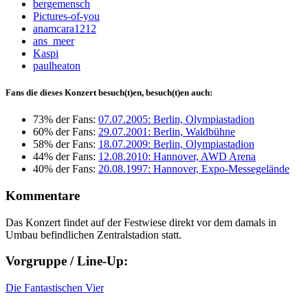
bergemensch
Pictures-of-you
anamcara1212
ans_meer
Kaspi
paulheaton
Fans die dieses Konzert besuch(t)en, besuch(t)en auch:
73% der Fans:
07.07.2005: Berlin, Olympiastadion
60% der Fans:
29.07.2001: Berlin, Waldbühne
58% der Fans:
18.07.2009: Berlin, Olympiastadion
44% der Fans:
12.08.2010: Hannover, AWD Arena
40% der Fans:
20.08.1997: Hannover, Expo-Messegelände
Kommentare
Das Konzert findet auf der Festwiese direkt vor dem damals in
Umbau befindlichen Zentralstadion statt.
Vorgruppe / Line-Up:
Die Fantastischen Vier