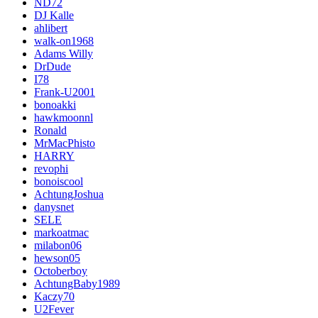
ND72
DJ Kalle
ahlibert
walk-on1968
Adams Willy
DrDude
I78
Frank-U2001
bonoakki
hawkmoonnl
Ronald
MrMacPhisto
HARRY
revophi
bonoiscool
AchtungJoshua
danysnet
SELE
markoatmac
milabon06
hewson05
Octoberboy
AchtungBaby1989
Kaczy70
U2Fever