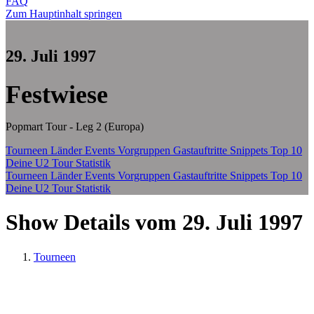
FAQ
Zum Hauptinhalt springen
29. Juli 1997
Festwiese
Popmart Tour - Leg 2 (Europa)
Tourneen
Länder
Events
Vorgruppen
Gastauftritte
Snippets
Top 10
Deine U2 Tour Statistik
Tourneen
Länder
Events
Vorgruppen
Gastauftritte
Snippets
Top 10
Deine U2 Tour Statistik
Show Details vom 29. Juli 1997
Tourneen