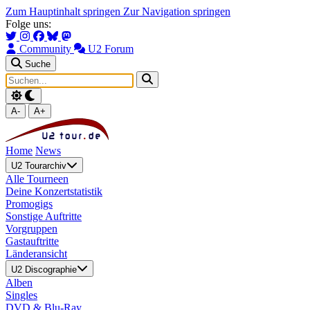
Zum Hauptinhalt springen
Zur Navigation springen
Folge uns:
Community
U2 Forum
Suche
A-
A+
Home
News
U2 Tourarchiv
Alle Tourneen
Deine Konzertstatistik
Promogigs
Sonstige Auftritte
Vorgruppen
Gastauftritte
Länderansicht
U2 Discographie
Alben
Singles
DVD & Blu-Ray