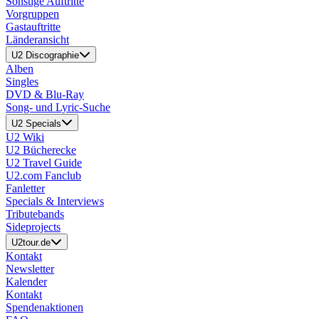
Sonstige Auftritte
Vorgruppen
Gastauftritte
Länderansicht
U2 Discographie
Alben
Singles
DVD & Blu-Ray
Song- und Lyric-Suche
U2 Specials
U2 Wiki
U2 Bücherecke
U2 Travel Guide
U2.com Fanclub
Fanletter
Specials & Interviews
Tributebands
Sideprojects
U2tour.de
Kontakt
Newsletter
Kalender
Kontakt
Spendenaktionen