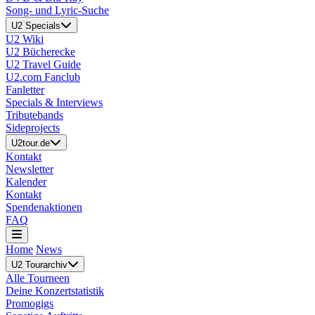
Song- und Lyric-Suche
U2 Specials
U2 Wiki
U2 Bücherecke
U2 Travel Guide
U2.com Fanclub
Fanletter
Specials & Interviews
Tributebands
Sideprojects
U2tour.de
Kontakt
Newsletter
Kalender
Kontakt
Spendenaktionen
FAQ
Home
News
U2 Tourarchiv
Alle Tourneen
Deine Konzertstatistik
Promogigs