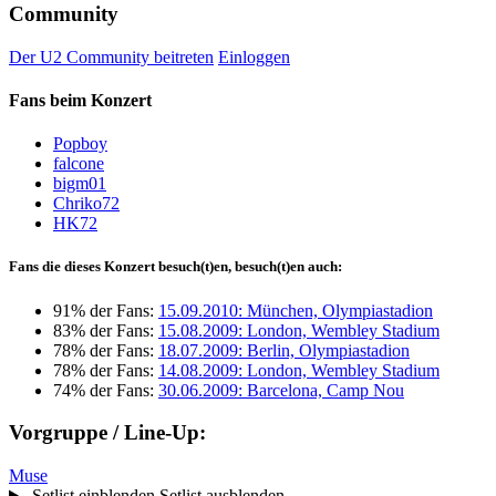
Community
Der U2 Community beitreten
Einloggen
Fans beim Konzert
Popboy
falcone
bigm01
Chriko72
HK72
Fans die dieses Konzert besuch(t)en, besuch(t)en auch:
91% der Fans:
15.09.2010: München, Olympiastadion
83% der Fans:
15.08.2009: London, Wembley Stadium
78% der Fans:
18.07.2009: Berlin, Olympiastadion
78% der Fans:
14.08.2009: London, Wembley Stadium
74% der Fans:
30.06.2009: Barcelona, Camp Nou
Vorgruppe / Line-Up:
Muse
Setlist einblenden
Setlist ausblenden