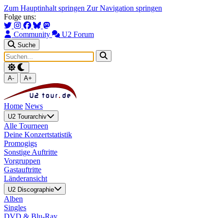
Zum Hauptinhalt springen
Zur Navigation springen
Folge uns:
Community
U2 Forum
Suche
A-
A+
Home
News
U2 Tourarchiv
Alle Tourneen
Deine Konzertstatistik
Promogigs
Sonstige Auftritte
Vorgruppen
Gastauftritte
Länderansicht
U2 Discographie
Alben
Singles
DVD & Blu-Ray