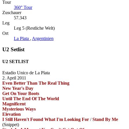
Tour
360° Tour
Zuschauer
57.343
Leg
Leg 5 (Restliche Welt)
Ort
La Plata
,
Argentinien
U2 Setlist
U2 SETLIST
Estadio Unico de La Plata
2. April 2011
Even Better Than The Real Thing
New Year's Day
Get On Your Boots
Until The End Of The World
Magnificent
Mysterious Ways
Elevation
I Still Haven't Found What I'm Looking For
/
Stand By Me
(Snippet)