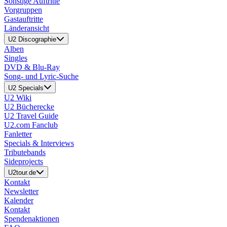
Sonstige Auftritte
Vorgruppen
Gastauftritte
Länderansicht
U2 Discographie
Alben
Singles
DVD & Blu-Ray
Song- und Lyric-Suche
U2 Specials
U2 Wiki
U2 Bücherecke
U2 Travel Guide
U2.com Fanclub
Fanletter
Specials & Interviews
Tributebands
Sideprojects
U2tour.de
Kontakt
Newsletter
Kalender
Kontakt
Spendenaktionen