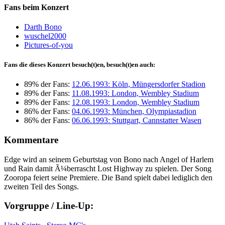
Fans beim Konzert
Darth Bono
wuschel2000
Pictures-of-you
Fans die dieses Konzert besuch(t)en, besuch(t)en auch:
89% der Fans:
12.06.1993: Köln, Müngersdorfer Stadion
89% der Fans:
11.08.1993: London, Wembley Stadium
89% der Fans:
12.08.1993: London, Wembley Stadium
86% der Fans:
04.06.1993: München, Olympiastadion
86% der Fans:
06.06.1993: Stuttgart, Cannstatter Wasen
Kommentare
Edge wird an seinem Geburtstag von Bono nach Angel of Harlem
und Rain damit Ã¼berrascht Lost Highway zu spielen. Der Song
Zooropa feiert seine Premiere. Die Band spielt dabei lediglich den
zweiten Teil des Songs.
Vorgruppe / Line-Up: