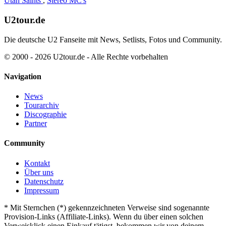
Utah Saints
,
Stereo MC's
U2tour.de
Die deutsche U2 Fanseite mit News, Setlists, Fotos und Community.
© 2000 - 2026 U2tour.de - Alle Rechte vorbehalten
Navigation
News
Tourarchiv
Discographie
Partner
Community
Kontakt
Über uns
Datenschutz
Impressum
*
Mit Sternchen (*) gekennzeichneten Verweise sind sogenannte
Provision-Links (Affiliate-Links). Wenn du über einen solchen
Verweisklick einen Einkauf tätigst, bekommen wir von deinem