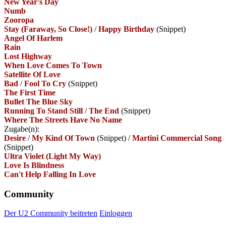
New Year's Day
Numb
Zooropa
Stay (Faraway, So Close!)
/
Happy Birthday
(Snippet)
Angel Of Harlem
Rain
Lost Highway
When Love Comes To Town
Satellite Of Love
Bad
/
Fool To Cry
(Snippet)
The First Time
Bullet The Blue Sky
Running To Stand Still
/
The End
(Snippet)
Where The Streets Have No Name
Zugabe(n):
Desire
/
My Kind Of Town
(Snippet)
/
Martini Commercial Song
(Snippet)
Ultra Violet (Light My Way)
Love Is Blindness
Can't Help Falling In Love
Community
Der U2 Community beitreten
Einloggen