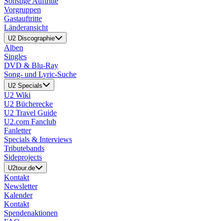
Sonstige Auftritte
Vorgruppen
Gastauftritte
Länderansicht
U2 Discographie
Alben
Singles
DVD & Blu-Ray
Song- und Lyric-Suche
U2 Specials
U2 Wiki
U2 Bücherecke
U2 Travel Guide
U2.com Fanclub
Fanletter
Specials & Interviews
Tributebands
Sideprojects
U2tour.de
Kontakt
Newsletter
Kalender
Kontakt
Spendenaktionen