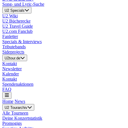
Song- und Lyric-Suche
U2 Specials
U2 Wiki
U2 Bücherecke
U2 Travel Guide
U2.com Fanclub
Fanletter
Specials & Interviews
Tributebands
Sideprojects
U2tour.de
Kontakt
Newsletter
Kalender
Kontakt
Spendenaktionen
FAQ
Home
News
U2 Tourarchiv
Alle Tourneen
Deine Konzertstatistik
Promogigs