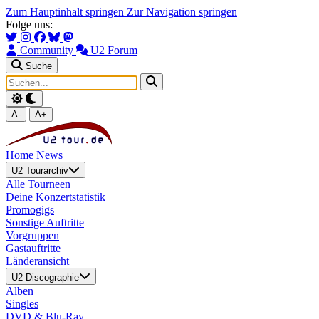
Zum Hauptinhalt springen
Zur Navigation springen
Folge uns:
Community
U2 Forum
Suche
A-
A+
Home
News
U2 Tourarchiv
Alle Tourneen
Deine Konzertstatistik
Promogigs
Sonstige Auftritte
Vorgruppen
Gastauftritte
Länderansicht
U2 Discographie
Alben
Singles
DVD & Blu-Ray