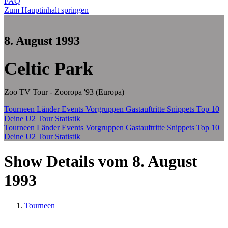
FAQ
Zum Hauptinhalt springen
8. August 1993
Celtic Park
Zoo TV Tour - Zooropa '93 (Europa)
Tourneen
Länder
Events
Vorgruppen
Gastauftritte
Snippets
Top 10
Deine U2 Tour Statistik
Tourneen
Länder
Events
Vorgruppen
Gastauftritte
Snippets
Top 10
Deine U2 Tour Statistik
Show Details vom 8. August
1993
Tourneen