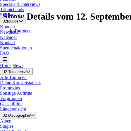
Specials & Interviews
Tributebands
Show Details vom 12. Septembe
Sideprojects
U2tour.de
Kontakt
Tourneen
Newsletter
Kalender
Kontakt
Spendenaktionen
FAQ
Home
News
U2 Tourarchiv
Alle Tourneen
Deine Konzertstatistik
Promogigs
Sonstige Auftritte
Vorgruppen
Gastauftritte
Länderansicht
U2 Discographie
Alben
Singles