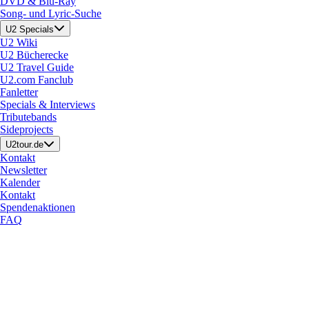
DVD & Blu-Ray
Song- und Lyric-Suche
U2 Specials
U2 Wiki
U2 Bücherecke
U2 Travel Guide
U2.com Fanclub
Fanletter
Specials & Interviews
Tributebands
Sideprojects
U2tour.de
Kontakt
Newsletter
Kalender
Kontakt
Spendenaktionen
FAQ