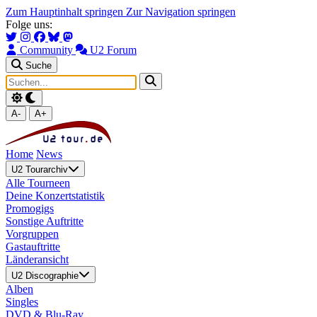
Zum Hauptinhalt springen
Zur Navigation springen
Folge uns:
Community
U2 Forum
Suche
A-
A+
Home
News
U2 Tourarchiv
Alle Tourneen
Deine Konzertstatistik
Promogigs
Sonstige Auftritte
Vorgruppen
Gastauftritte
Länderansicht
U2 Discographie
Alben
Singles
DVD & Blu-Ray