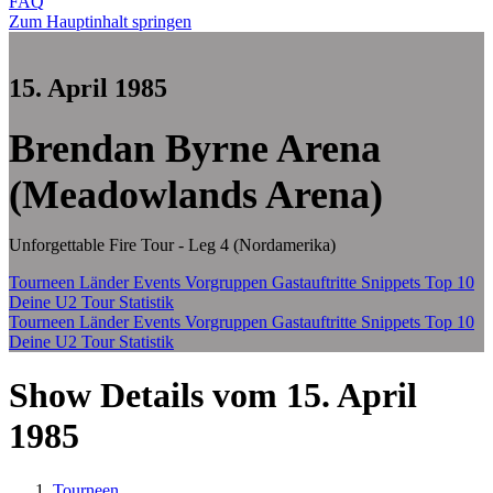
FAQ
Zum Hauptinhalt springen
15. April 1985
Brendan Byrne Arena
(Meadowlands Arena)
Unforgettable Fire Tour - Leg 4 (Nordamerika)
Tourneen
Länder
Events
Vorgruppen
Gastauftritte
Snippets
Top 10
Deine U2 Tour Statistik
Tourneen
Länder
Events
Vorgruppen
Gastauftritte
Snippets
Top 10
Deine U2 Tour Statistik
Show Details vom 15. April
1985
Tourneen