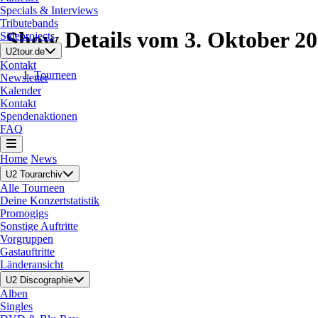
Specials & Interviews
Tributebands
Show Details vom 3. Oktober 2
Sideprojects
U2tour.de
Kontakt
Tourneen
Newsletter
Kalender
Kontakt
Spendenaktionen
FAQ
Home
News
U2 Tourarchiv
Alle Tourneen
Deine Konzertstatistik
Promogigs
Sonstige Auftritte
Vorgruppen
Gastauftritte
Länderansicht
U2 Discographie
Alben
Singles