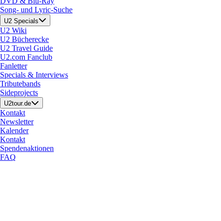
DVD & Blu-Ray
Song- und Lyric-Suche
U2 Specials
U2 Wiki
U2 Bücherecke
U2 Travel Guide
U2.com Fanclub
Fanletter
Specials & Interviews
Tributebands
Sideprojects
U2tour.de
Kontakt
Newsletter
Kalender
Kontakt
Spendenaktionen
FAQ