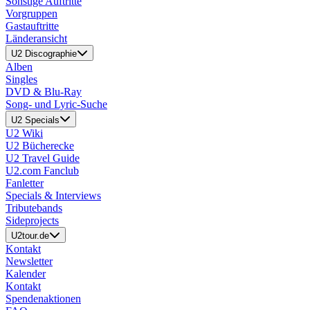
Sonstige Auftritte
Vorgruppen
Gastauftritte
Länderansicht
U2 Discographie
Alben
Singles
DVD & Blu-Ray
Song- und Lyric-Suche
U2 Specials
U2 Wiki
U2 Bücherecke
U2 Travel Guide
U2.com Fanclub
Fanletter
Specials & Interviews
Tributebands
Sideprojects
U2tour.de
Kontakt
Newsletter
Kalender
Kontakt
Spendenaktionen