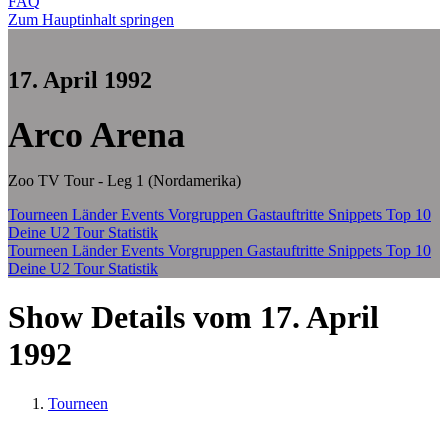
FAQ
Zum Hauptinhalt springen
17. April 1992
Arco Arena
Zoo TV Tour - Leg 1 (Nordamerika)
Tourneen
Länder
Events
Vorgruppen
Gastauftritte
Snippets
Top 10
Deine U2 Tour Statistik
Tourneen
Länder
Events
Vorgruppen
Gastauftritte
Snippets
Top 10
Deine U2 Tour Statistik
Show Details vom 17. April
1992
Tourneen