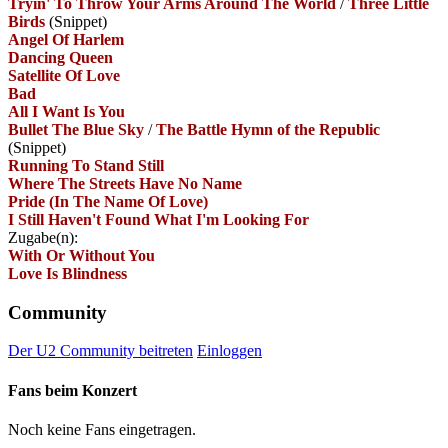
Tryin' To Throw Your Arms Around The World
/
Three Little
Birds
(Snippet)
Angel Of Harlem
Dancing Queen
Satellite Of Love
Bad
All I Want Is You
Bullet The Blue Sky
/
The Battle Hymn of the Republic
(Snippet)
Running To Stand Still
Where The Streets Have No Name
Pride (In The Name Of Love)
I Still Haven't Found What I'm Looking For
Zugabe(n):
With Or Without You
Love Is Blindness
Community
Der U2 Community beitreten
Einloggen
Fans beim Konzert
Noch keine Fans eingetragen.