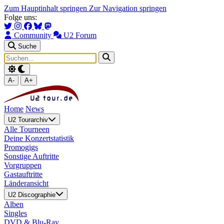
Zum Hauptinhalt springen
Zur Navigation springen
Folge uns:
Community
U2 Forum
Suche
A-
A+
Home
News
U2 Tourarchiv
Alle Tourneen
Deine Konzertstatistik
Promogigs
Sonstige Auftritte
Vorgruppen
Gastauftritte
Länderansicht
U2 Discographie
Alben
Singles
DVD & Blu-Ray