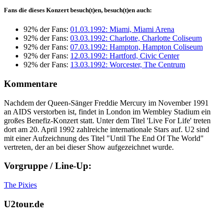
Fans die dieses Konzert besuch(t)en, besuch(t)en auch:
92% der Fans:
01.03.1992: Miami, Miami Arena
92% der Fans:
03.03.1992: Charlotte, Charlotte Coliseum
92% der Fans:
07.03.1992: Hampton, Hampton Coliseum
92% der Fans:
12.03.1992: Hartford, Civic Center
92% der Fans:
13.03.1992: Worcester, The Centrum
Kommentare
Nachdem der Queen-Sänger Freddie Mercury im November 1991
an AIDS verstorben ist, findet in London im Wembley Stadium ein
großes Benefiz-Konzert statt. Unter dem Titel 'Live For Life' treten
dort am 20. April 1992 zahlreiche internationale Stars auf. U2 sind
mit einer Aufzeichnung des Titel "Until The End Of The World"
vertreten, der an bei dieser Show aufgezeichnet wurde.
Vorgruppe / Line-Up:
The Pixies
U2tour.de