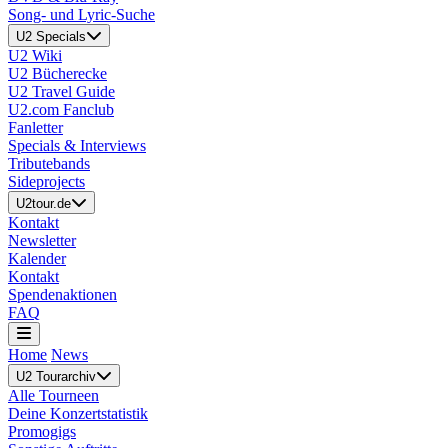
Song- und Lyric-Suche
U2 Specials
U2 Wiki
U2 Bücherecke
U2 Travel Guide
U2.com Fanclub
Fanletter
Specials & Interviews
Tributebands
Sideprojects
U2tour.de
Kontakt
Newsletter
Kalender
Kontakt
Spendenaktionen
FAQ
Home
News
U2 Tourarchiv
Alle Tourneen
Deine Konzertstatistik
Promogigs