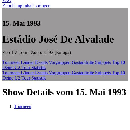
FAQ
Zum Hauptinhalt springen
15. Mai 1993
Estádio José De Alvalade
Zoo TV Tour - Zooropa '93 (Europa)
Tourneen
Länder
Events
Vorgruppen
Gastauftritte
Snippets
Top 10
Deine U2 Tour Statistik
Tourneen
Länder
Events
Vorgruppen
Gastauftritte
Snippets
Top 10
Deine U2 Tour Statistik
Show Details vom 15. Mai 1993
Tourneen