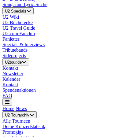
Song- und Lyric-Suche
U2 Specials
U2 Wiki
U2 Bücherecke
U2 Travel Guide
U2.com Fanclub
Fanletter
Specials & Interviews
Tributebands
Sideprojects
U2tour.de
Kontakt
Newsletter
Kalender
Kontakt
Spendenaktionen
FAQ
Home
News
U2 Tourarchiv
Alle Tourneen
Deine Konzertstatistik
Promogigs