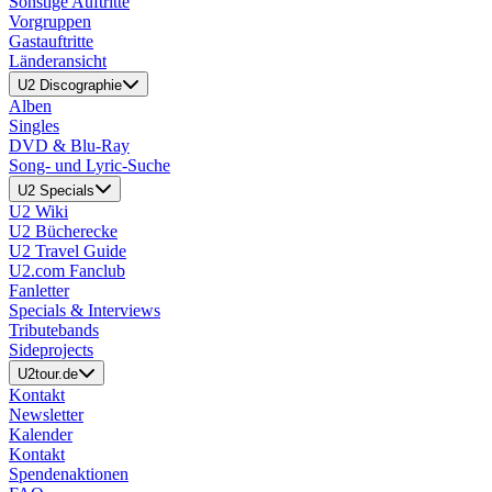
Sonstige Auftritte
Vorgruppen
Gastauftritte
Länderansicht
U2 Discographie
Alben
Singles
DVD & Blu-Ray
Song- und Lyric-Suche
U2 Specials
U2 Wiki
U2 Bücherecke
U2 Travel Guide
U2.com Fanclub
Fanletter
Specials & Interviews
Tributebands
Sideprojects
U2tour.de
Kontakt
Newsletter
Kalender
Kontakt
Spendenaktionen