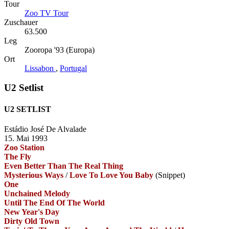
Tour
Zoo TV Tour
Zuschauer
63.500
Leg
Zooropa '93 (Europa)
Ort
Lissabon
,
Portugal
U2 Setlist
U2 SETLIST
Estádio José De Alvalade
15. Mai 1993
Zoo Station
The Fly
Even Better Than The Real Thing
Mysterious Ways
/
Love To Love You Baby
(Snippet)
One
Unchained Melody
Until The End Of The World
New Year's Day
Dirty Old Town