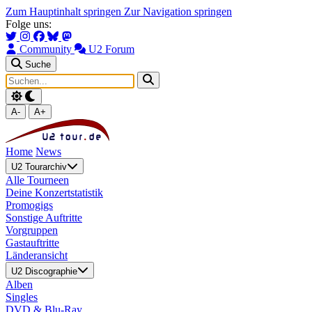
Zum Hauptinhalt springen
Zur Navigation springen
Folge uns:
Community
U2 Forum
Suche
A-
A+
Home
News
U2 Tourarchiv
Alle Tourneen
Deine Konzertstatistik
Promogigs
Sonstige Auftritte
Vorgruppen
Gastauftritte
Länderansicht
U2 Discographie
Alben
Singles
DVD & Blu-Ray