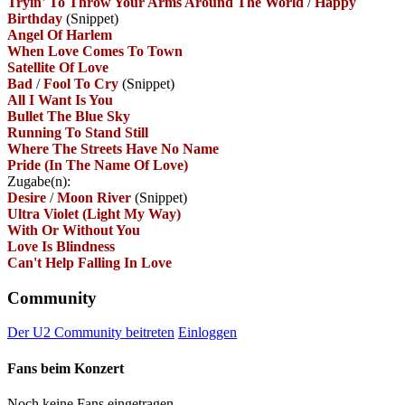
Tryin' To Throw Your Arms Around The World
/
Happy
Birthday
(Snippet)
Angel Of Harlem
When Love Comes To Town
Satellite Of Love
Bad
/
Fool To Cry
(Snippet)
All I Want Is You
Bullet The Blue Sky
Running To Stand Still
Where The Streets Have No Name
Pride (In The Name Of Love)
Zugabe(n):
Desire
/
Moon River
(Snippet)
Ultra Violet (Light My Way)
With Or Without You
Love Is Blindness
Can't Help Falling In Love
Community
Der U2 Community beitreten
Einloggen
Fans beim Konzert
Noch keine Fans eingetragen.