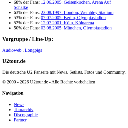
68% der Fans:
12.06.2005: Gelsenkirchen, Arena Auf
Schalke
63% der Fans:
23.08.1997: London, Wembley Stadium
53% der Fans:
07.07.2005: Berlin, Olympiastadion
52% der Fans:
12.07.2001: Köln, Kölnarena
50% der Fans:
03.08.2005: München, Olympiastadion
Vorgruppe / Line-Up:
Audioweb
,
Longpigs
U2tour.de
Die deutsche U2 Fanseite mit News, Setlists, Fotos und Community.
© 2000 - 2026 U2tour.de - Alle Rechte vorbehalten
Navigation
News
Tourarchiv
Discographie
Partner