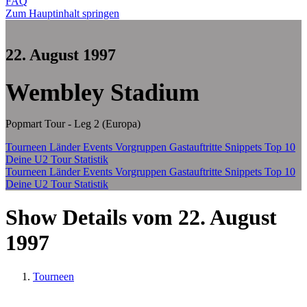
FAQ
Zum Hauptinhalt springen
22. August 1997
Wembley Stadium
Popmart Tour - Leg 2 (Europa)
Tourneen
Länder
Events
Vorgruppen
Gastauftritte
Snippets
Top 10
Deine U2 Tour Statistik
Tourneen
Länder
Events
Vorgruppen
Gastauftritte
Snippets
Top 10
Deine U2 Tour Statistik
Show Details vom 22. August
1997
Tourneen