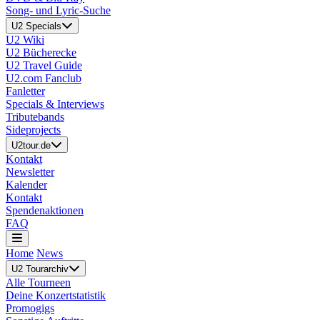
Song- und Lyric-Suche
U2 Specials
U2 Wiki
U2 Bücherecke
U2 Travel Guide
U2.com Fanclub
Fanletter
Specials & Interviews
Tributebands
Sideprojects
U2tour.de
Kontakt
Newsletter
Kalender
Kontakt
Spendenaktionen
FAQ
Home
News
U2 Tourarchiv
Alle Tourneen
Deine Konzertstatistik
Promogigs