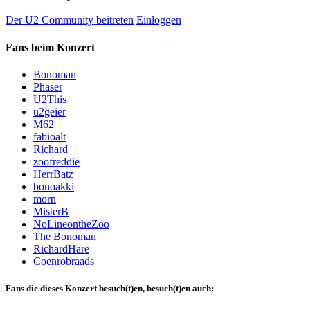
Der U2 Community beitreten
Einloggen
Fans beim Konzert
Bonoman
Phaser
U2This
u2geier
M62
fabioalt
Richard
zoofreddie
HerrBatz
bonoakki
morn
MisterB
NoLineontheZoo
The Bonoman
RichardHare
Coenrobraads
Fans die dieses Konzert besuch(t)en, besuch(t)en auch: