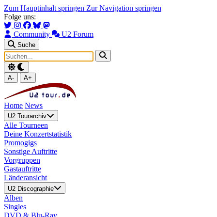
Zum Hauptinhalt springen
Zur Navigation springen
Folge uns:
Community
U2 Forum
Suche
A-
A+
Home
News
U2 Tourarchiv
Alle Tourneen
Deine Konzertstatistik
Promogigs
Sonstige Auftritte
Vorgruppen
Gastauftritte
Länderansicht
U2 Discographie
Alben
Singles
DVD & Blu-Ray