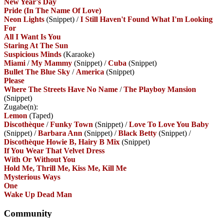
New Year's Day
Pride (In The Name Of Love)
Neon Lights
(Snippet)
/
I Still Haven't Found What I'm Looking
For
All I Want Is You
Staring At The Sun
Suspicious Minds
(Karaoke)
Miami
/
My Mammy
(Snippet)
/
Cuba
(Snippet)
Bullet The Blue Sky
/
America
(Snippet)
Please
Where The Streets Have No Name
/
The Playboy Mansion
(Snippet)
Zugabe(n):
Lemon
(Taped)
Discothèque
/
Funky Town
(Snippet)
/
Love To Love You Baby
(Snippet)
/
Barbara Ann
(Snippet)
/
Black Betty
(Snippet)
/
Discothèque Howie B, Hairy B Mix
(Snippet)
If You Wear That Velvet Dress
With Or Without You
Hold Me, Thrill Me, Kiss Me, Kill Me
Mysterious Ways
One
Wake Up Dead Man
Community