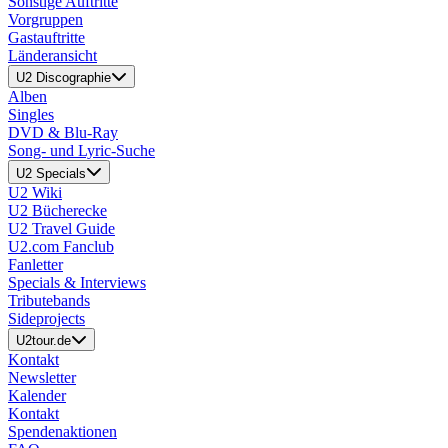
Sonstige Auftritte
Vorgruppen
Gastauftritte
Länderansicht
U2 Discographie
Alben
Singles
DVD & Blu-Ray
Song- und Lyric-Suche
U2 Specials
U2 Wiki
U2 Bücherecke
U2 Travel Guide
U2.com Fanclub
Fanletter
Specials & Interviews
Tributebands
Sideprojects
U2tour.de
Kontakt
Newsletter
Kalender
Kontakt
Spendenaktionen