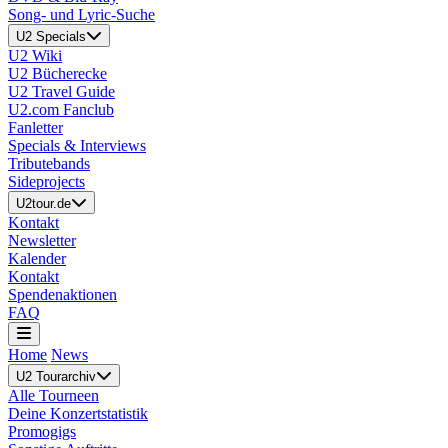
Song- und Lyric-Suche
U2 Specials
U2 Wiki
U2 Bücherecke
U2 Travel Guide
U2.com Fanclub
Fanletter
Specials & Interviews
Tributebands
Sideprojects
U2tour.de
Kontakt
Newsletter
Kalender
Kontakt
Spendenaktionen
FAQ
Home
News
U2 Tourarchiv
Alle Tourneen
Deine Konzertstatistik
Promogigs