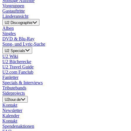
Sonstige Auftritte
Vorgruppen
Gastauftritte
Länderansicht
U2 Discographie
Alben
Singles
DVD & Blu-Ray
Song- und Lyric-Suche
U2 Specials
U2 Wiki
U2 Bücherecke
U2 Travel Guide
U2.com Fanclub
Fanletter
Specials & Interviews
Tributebands
Sideprojects
U2tour.de
Kontakt
Newsletter
Kalender
Kontakt
Spendenaktionen