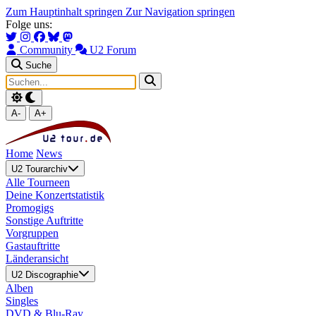
Zum Hauptinhalt springen
Zur Navigation springen
Folge uns:
Community
U2 Forum
Suche
A-
A+
Home
News
U2 Tourarchiv
Alle Tourneen
Deine Konzertstatistik
Promogigs
Sonstige Auftritte
Vorgruppen
Gastauftritte
Länderansicht
U2 Discographie
Alben
Singles
DVD & Blu-Ray