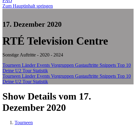
FAQ
Zum Hauptinhalt springen
17. Dezember 2020
RTÉ Television Centre
Sonstige Auftritte - 2020 - 2024
Tourneen
Länder
Events
Vorgruppen
Gastauftritte
Snippets
Top 10
Deine U2 Tour Statistik
Tourneen
Länder
Events
Vorgruppen
Gastauftritte
Snippets
Top 10
Deine U2 Tour Statistik
Show Details vom 17.
Dezember 2020
Tourneen