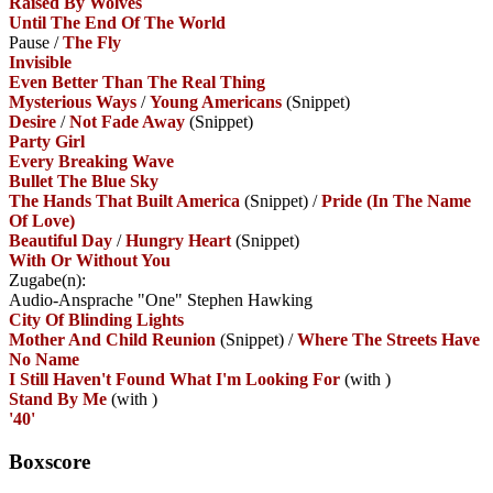
Raised By Wolves
Until The End Of The World
Pause
/
The Fly
Invisible
Even Better Than The Real Thing
Mysterious Ways
/
Young Americans
(Snippet)
Desire
/
Not Fade Away
(Snippet)
Party Girl
Every Breaking Wave
Bullet The Blue Sky
The Hands That Built America
(Snippet)
/
Pride (In The Name
Of Love)
Beautiful Day
/
Hungry Heart
(Snippet)
With Or Without You
Zugabe(n):
Audio-Ansprache "One" Stephen Hawking
City Of Blinding Lights
Mother And Child Reunion
(Snippet)
/
Where The Streets Have
No Name
I Still Haven't Found What I'm Looking For
(with
)
Stand By Me
(with
)
'40'
Boxscore