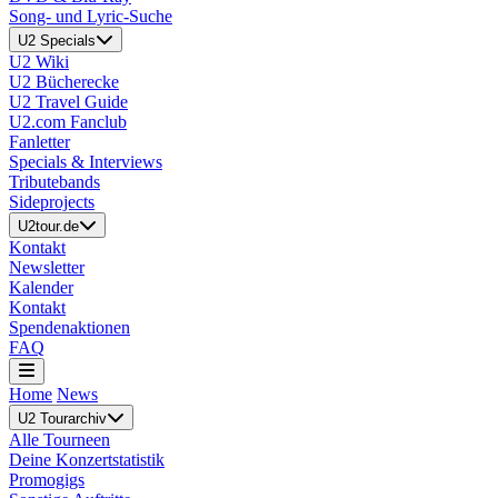
Song- und Lyric-Suche
U2 Specials
U2 Wiki
U2 Bücherecke
U2 Travel Guide
U2.com Fanclub
Fanletter
Specials & Interviews
Tributebands
Sideprojects
U2tour.de
Kontakt
Newsletter
Kalender
Kontakt
Spendenaktionen
FAQ
Home
News
U2 Tourarchiv
Alle Tourneen
Deine Konzertstatistik
Promogigs