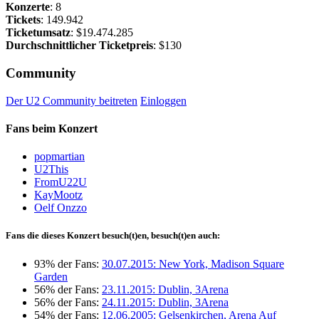
Konzerte
: 8
Tickets
: 149.942
Ticketumsatz
: $19.474.285
Durchschnittlicher Ticketpreis
: $130
Community
Der U2 Community beitreten
Einloggen
Fans beim Konzert
popmartian
U2This
FromU22U
KayMootz
Oelf Onzzo
Fans die dieses Konzert besuch(t)en, besuch(t)en auch:
93% der Fans:
30.07.2015: New York, Madison Square
Garden
56% der Fans:
23.11.2015: Dublin, 3Arena
56% der Fans:
24.11.2015: Dublin, 3Arena
54% der Fans:
12.06.2005: Gelsenkirchen, Arena Auf