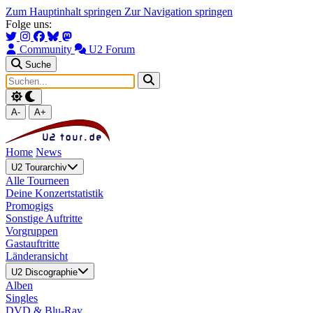
Zum Hauptinhalt springen
Zur Navigation springen
Folge uns:
Community
U2 Forum
Suche
A-
A+
Home
News
U2 Tourarchiv
Alle Tourneen
Deine Konzertstatistik
Promogigs
Sonstige Auftritte
Vorgruppen
Gastauftritte
Länderansicht
U2 Discographie
Alben
Singles
DVD & Blu-Ray