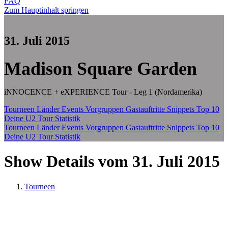
FAQ
Zum Hauptinhalt springen
31. Juli 2015
Madison Square Garden
iNNOCENCE + eXPERIENCE Tour - Leg 1 (Nordamerika)
Tourneen
Länder
Events
Vorgruppen
Gastauftritte
Snippets
Top 10
Deine U2 Tour Statistik
Tourneen
Länder
Events
Vorgruppen
Gastauftritte
Snippets
Top 10
Deine U2 Tour Statistik
Show Details vom 31. Juli 2015
Tourneen