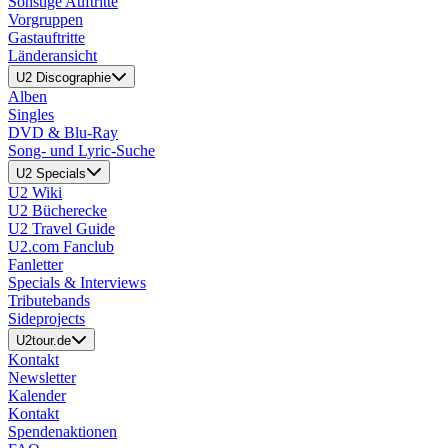
Sonstige Auftritte
Vorgruppen
Gastauftritte
Länderansicht
U2 Discographie
Alben
Singles
DVD & Blu-Ray
Song- und Lyric-Suche
U2 Specials
U2 Wiki
U2 Bücherecke
U2 Travel Guide
U2.com Fanclub
Fanletter
Specials & Interviews
Tributebands
Sideprojects
U2tour.de
Kontakt
Newsletter
Kalender
Kontakt
Spendenaktionen