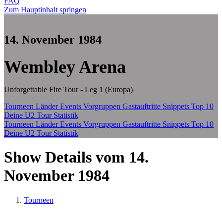
FAQ
Zum Hauptinhalt springen
14. November 1984
Wembley Arena
Unforgettable Fire Tour - Leg 1 (Europa)
Tourneen
Länder
Events
Vorgruppen
Gastauftritte
Snippets
Top 10
Deine U2 Tour Statistik
Tourneen
Länder
Events
Vorgruppen
Gastauftritte
Snippets
Top 10
Deine U2 Tour Statistik
Show Details vom 14.
November 1984
Tourneen