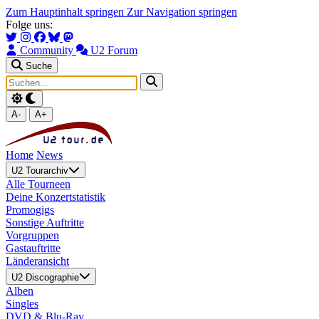
Zum Hauptinhalt springen
Zur Navigation springen
Folge uns:
Community
U2 Forum
Suche
A-
A+
Home
News
U2 Tourarchiv
Alle Tourneen
Deine Konzertstatistik
Promogigs
Sonstige Auftritte
Vorgruppen
Gastauftritte
Länderansicht
U2 Discographie
Alben
Singles
DVD & Blu-Ray