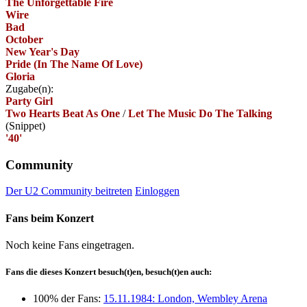
The Unforgettable Fire
Wire
Bad
October
New Year's Day
Pride (In The Name Of Love)
Gloria
Zugabe(n):
Party Girl
Two Hearts Beat As One
/
Let The Music Do The Talking
(Snippet)
'40'
Community
Der U2 Community beitreten
Einloggen
Fans beim Konzert
Noch keine Fans eingetragen.
Fans die dieses Konzert besuch(t)en, besuch(t)en auch:
100% der Fans:
15.11.1984: London, Wembley Arena