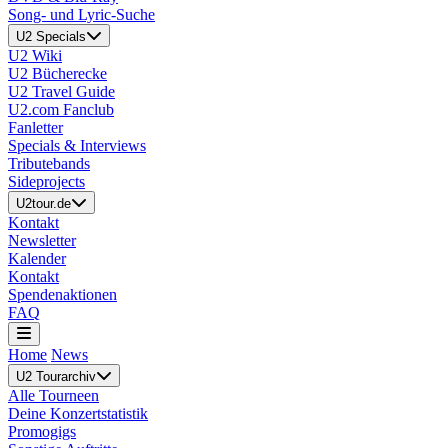
Song- und Lyric-Suche
U2 Specials
U2 Wiki
U2 Bücherecke
U2 Travel Guide
U2.com Fanclub
Fanletter
Specials & Interviews
Tributebands
Sideprojects
U2tour.de
Kontakt
Newsletter
Kalender
Kontakt
Spendenaktionen
FAQ
Home
News
U2 Tourarchiv
Alle Tourneen
Deine Konzertstatistik
Promogigs