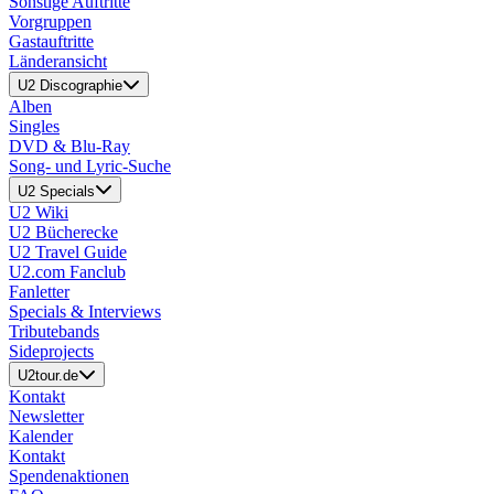
Sonstige Auftritte
Vorgruppen
Gastauftritte
Länderansicht
U2 Discographie
Alben
Singles
DVD & Blu-Ray
Song- und Lyric-Suche
U2 Specials
U2 Wiki
U2 Bücherecke
U2 Travel Guide
U2.com Fanclub
Fanletter
Specials & Interviews
Tributebands
Sideprojects
U2tour.de
Kontakt
Newsletter
Kalender
Kontakt
Spendenaktionen