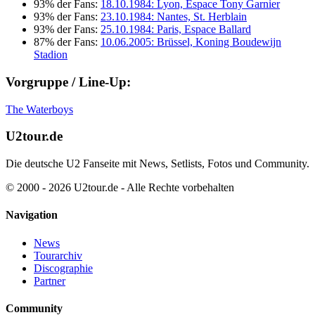
93% der Fans:
18.10.1984: Lyon, Espace Tony Garnier
93% der Fans:
23.10.1984: Nantes, St. Herblain
93% der Fans:
25.10.1984: Paris, Espace Ballard
87% der Fans:
10.06.2005: Brüssel, Koning Boudewijn
Stadion
Vorgruppe / Line-Up:
The Waterboys
U2tour.de
Die deutsche U2 Fanseite mit News, Setlists, Fotos und Community.
© 2000 - 2026 U2tour.de - Alle Rechte vorbehalten
Navigation
News
Tourarchiv
Discographie
Partner
Community