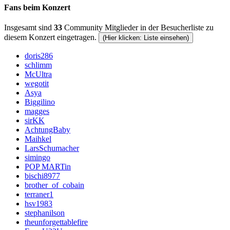
Fans beim Konzert
Insgesamt sind
33
Community Mitglieder in der Besucherliste zu
diesem Konzert eingetragen.
(Hier klicken: Liste einsehen)
doris286
schlimm
McUltra
wegotit
Asya
Biggilino
magges
sirKK
AchtungBaby
Maihkel
LarsSchumacher
simingo
POP MARTin
bischi8977
brother_of_cobain
terraner1
hsv1983
stephanilson
theunforgettablefire