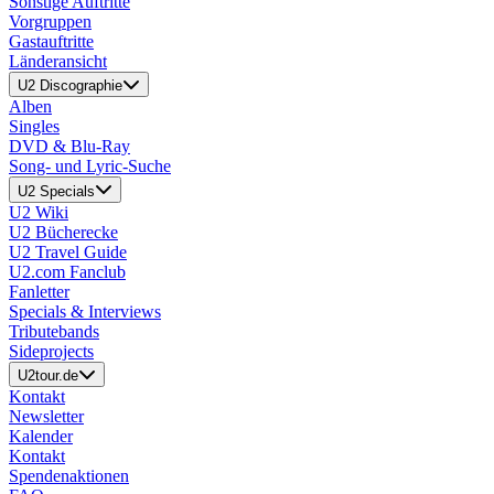
Sonstige Auftritte
Vorgruppen
Gastauftritte
Länderansicht
U2 Discographie
Alben
Singles
DVD & Blu-Ray
Song- und Lyric-Suche
U2 Specials
U2 Wiki
U2 Bücherecke
U2 Travel Guide
U2.com Fanclub
Fanletter
Specials & Interviews
Tributebands
Sideprojects
U2tour.de
Kontakt
Newsletter
Kalender
Kontakt
Spendenaktionen