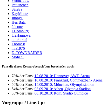
FromU22U
Paulinchen
Sinatra
KayMootz
sunny1
HerrBatz
falcone
THomburg
U2Hannover
onurbirkal
Thomass
mia1976
D-TOWNRAIDER
Mofo71
Fans die dieses Konzert besuch(t)en, besuch(t)en auch:
78% der Fans:
12.08.2010: Hannover, AWD Arena
68% der Fans:
10.08.2010: Frankfurt, Commerzbank Arena
56% der Fans:
15.09.2010: München, Olympiastadion
54% der Fans:
03.09.2010: Athen, Olympia Stadion
53% der Fans:
08.10.2010: Rom, Stadio Olimpico
Vorgruppe / Line-Up: