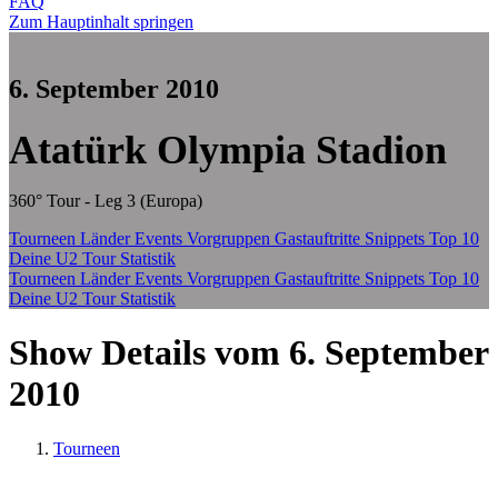
FAQ
Zum Hauptinhalt springen
6. September 2010
Atatürk Olympia Stadion
360° Tour - Leg 3 (Europa)
Tourneen
Länder
Events
Vorgruppen
Gastauftritte
Snippets
Top 10
Deine U2 Tour Statistik
Tourneen
Länder
Events
Vorgruppen
Gastauftritte
Snippets
Top 10
Deine U2 Tour Statistik
Show Details vom 6. September
2010
Tourneen