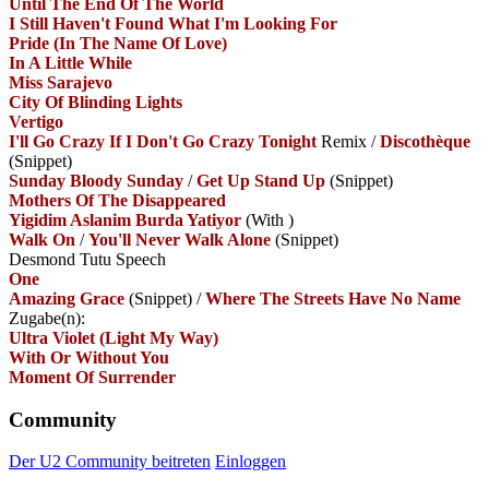
Until The End Of The World
I Still Haven't Found What I'm Looking For
Pride (In The Name Of Love)
In A Little While
Miss Sarajevo
City Of Blinding Lights
Vertigo
I'll Go Crazy If I Don't Go Crazy Tonight
Remix
/
Discothèque
(Snippet)
Sunday Bloody Sunday
/
Get Up Stand Up
(Snippet)
Mothers Of The Disappeared
Yigidim Aslanim Burda Yatiyor
(With
)
Walk On
/
You'll Never Walk Alone
(Snippet)
Desmond Tutu Speech
One
Amazing Grace
(Snippet)
/
Where The Streets Have No Name
Zugabe(n):
Ultra Violet (Light My Way)
With Or Without You
Moment Of Surrender
Community
Der U2 Community beitreten
Einloggen