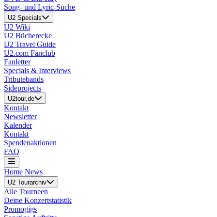
Song- und Lyric-Suche
U2 Specials
U2 Wiki
U2 Bücherecke
U2 Travel Guide
U2.com Fanclub
Fanletter
Specials & Interviews
Tributebands
Sideprojects
U2tour.de
Kontakt
Newsletter
Kalender
Kontakt
Spendenaktionen
FAQ
Home
News
U2 Tourarchiv
Alle Tourneen
Deine Konzertstatistik
Promogigs