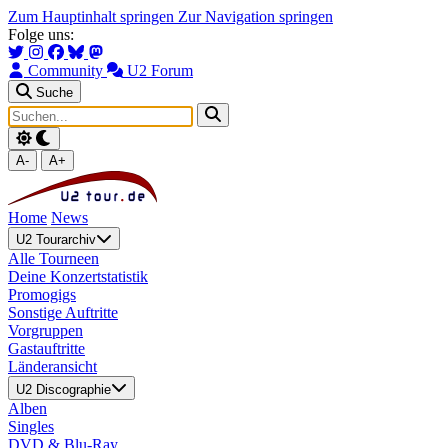
Zum Hauptinhalt springen
Zur Navigation springen
Folge uns:
Community
U2 Forum
Suche
A-
A+
Home
News
U2 Tourarchiv
Alle Tourneen
Deine Konzertstatistik
Promogigs
Sonstige Auftritte
Vorgruppen
Gastauftritte
Länderansicht
U2 Discographie
Alben
Singles
DVD & Blu-Ray