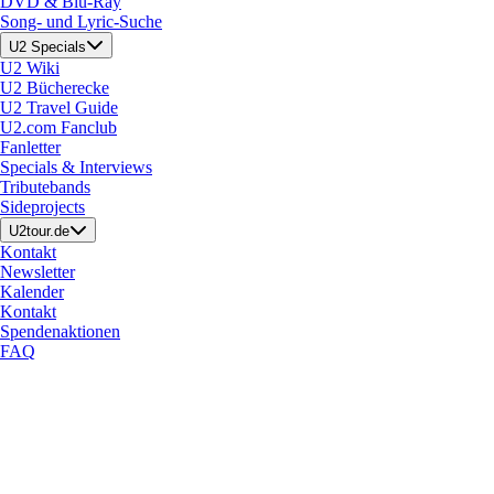
DVD & Blu-Ray
Song- und Lyric-Suche
U2 Specials
U2 Wiki
U2 Bücherecke
U2 Travel Guide
U2.com Fanclub
Fanletter
Specials & Interviews
Tributebands
Sideprojects
U2tour.de
Kontakt
Newsletter
Kalender
Kontakt
Spendenaktionen
FAQ