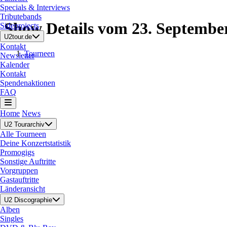
Specials & Interviews
Tributebands
Show Details vom 23. Septembe
Sideprojects
U2tour.de
Kontakt
Tourneen
Newsletter
Kalender
Kontakt
Spendenaktionen
FAQ
Home
News
U2 Tourarchiv
Alle Tourneen
Deine Konzertstatistik
Promogigs
Sonstige Auftritte
Vorgruppen
Gastauftritte
Länderansicht
U2 Discographie
Alben
Singles