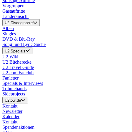
Sonstige Auftritte
Vorgruppen
Gastauftritte
Länderansicht
U2 Discographie
Alben
Singles
DVD & Blu-Ray
Song- und Lyric-Suche
U2 Specials
U2 Wiki
U2 Bücherecke
U2 Travel Guide
U2.com Fanclub
Fanletter
Specials & Interviews
Tributebands
Sideprojects
U2tour.de
Kontakt
Newsletter
Kalender
Kontakt
Spendenaktionen