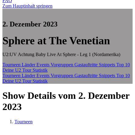
FAQ
Zum Hauptinhalt springen
2. Dezember 2023
Sphere at The Venetian
U2:UV Achtung Baby Live At Sphere - Leg 1 (Nordamerika)
Tourneen
Länder
Events
Vorgruppen
Gastauftritte
Snippets
Top 10
Deine U2 Tour Statistik
Tourneen
Länder
Events
Vorgruppen
Gastauftritte
Snippets
Top 10
Deine U2 Tour Statistik
Show Details vom 2. Dezember
2023
Tourneen