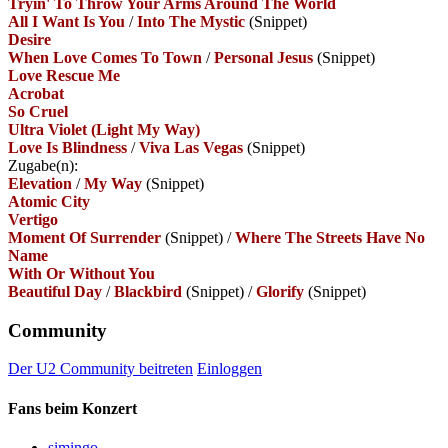
Tryin' To Throw Your Arms Around The World
All I Want Is You
/
Into The Mystic
(Snippet)
Desire
When Love Comes To Town
/
Personal Jesus
(Snippet)
Love Rescue Me
Acrobat
So Cruel
Ultra Violet (Light My Way)
Love Is Blindness
/
Viva Las Vegas
(Snippet)
Zugabe(n):
Elevation
/
My Way
(Snippet)
Atomic City
Vertigo
Moment Of Surrender
(Snippet)
/
Where The Streets Have No
Name
With Or Without You
Beautiful Day
/
Blackbird
(Snippet)
/
Glorify
(Snippet)
Community
Der U2 Community beitreten
Einloggen
Fans beim Konzert
simingo