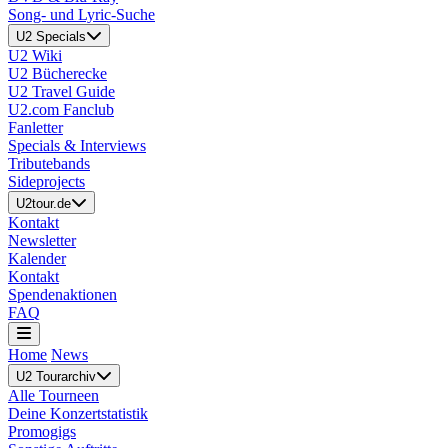
Song- und Lyric-Suche
U2 Specials
U2 Wiki
U2 Bücherecke
U2 Travel Guide
U2.com Fanclub
Fanletter
Specials & Interviews
Tributebands
Sideprojects
U2tour.de
Kontakt
Newsletter
Kalender
Kontakt
Spendenaktionen
FAQ
Home
News
U2 Tourarchiv
Alle Tourneen
Deine Konzertstatistik
Promogigs