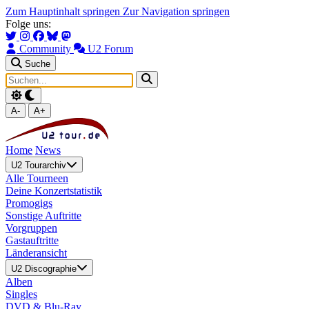
Zum Hauptinhalt springen
Zur Navigation springen
Folge uns:
Community
U2 Forum
Suche
A-
A+
Home
News
U2 Tourarchiv
Alle Tourneen
Deine Konzertstatistik
Promogigs
Sonstige Auftritte
Vorgruppen
Gastauftritte
Länderansicht
U2 Discographie
Alben
Singles
DVD & Blu-Ray