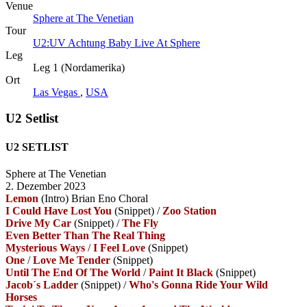
Venue
Sphere at The Venetian
Tour
U2:UV Achtung Baby Live At Sphere
Leg
Leg 1 (Nordamerika)
Ort
Las Vegas
,
USA
U2 Setlist
U2 SETLIST
Sphere at The Venetian
2. Dezember 2023
Lemon
(Intro)
Brian Eno Choral
I Could Have Lost You
(Snippet)
/
Zoo Station
Drive My Car
(Snippet)
/
The Fly
Even Better Than The Real Thing
Mysterious Ways
/
I Feel Love
(Snippet)
One
/
Love Me Tender
(Snippet)
Until The End Of The World
/
Paint It Black
(Snippet)
Jacob´s Ladder
(Snippet)
/
Who's Gonna Ride Your Wild
Horses