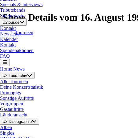
Specials & Interviews
Tributebands
Show Details vom 16. August 19
Sideprojects
U2tour.de
Kontakt
Tourneen
Newsletter
Kalender
Kontakt
Spendenaktionen
FAQ
Home
News
U2 Tourarchiv
Alle Tourneen
Deine Konzertstatistik
Promogigs
Sonstige Auftritte
Vorgruppen
Gastauftritte
Länderansicht
U2 Discographie
Alben
Singles