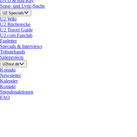
DVD & Blu-Ray
Song- und Lyric-Suche
U2 Specials
U2 Wiki
U2 Bücherecke
U2 Travel Guide
U2.com Fanclub
Fanletter
Specials & Interviews
Tributebands
Sideprojects
U2tour.de
Kontakt
Newsletter
Kalender
Kontakt
Spendenaktionen
FAQ