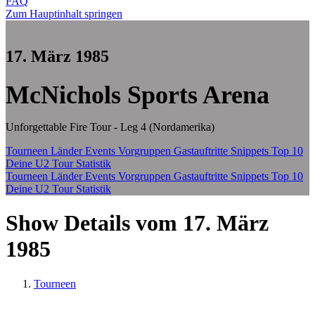
FAQ
Zum Hauptinhalt springen
17. März 1985
McNichols Sports Arena
Unforgettable Fire Tour - Leg 4 (Nordamerika)
Tourneen
Länder
Events
Vorgruppen
Gastauftritte
Snippets
Top 10
Deine U2 Tour Statistik
Tourneen
Länder
Events
Vorgruppen
Gastauftritte
Snippets
Top 10
Deine U2 Tour Statistik
Show Details vom 17. März
1985
Tourneen