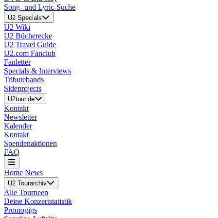
Song- und Lyric-Suche
U2 Specials
U2 Wiki
U2 Bücherecke
U2 Travel Guide
U2.com Fanclub
Fanletter
Specials & Interviews
Tributebands
Sideprojects
U2tour.de
Kontakt
Newsletter
Kalender
Kontakt
Spendenaktionen
FAQ
Home
News
U2 Tourarchiv
Alle Tourneen
Deine Konzertstatistik
Promogigs