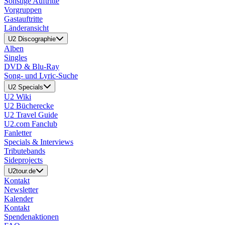
Sonstige Auftritte
Vorgruppen
Gastauftritte
Länderansicht
U2 Discographie
Alben
Singles
DVD & Blu-Ray
Song- und Lyric-Suche
U2 Specials
U2 Wiki
U2 Bücherecke
U2 Travel Guide
U2.com Fanclub
Fanletter
Specials & Interviews
Tributebands
Sideprojects
U2tour.de
Kontakt
Newsletter
Kalender
Kontakt
Spendenaktionen