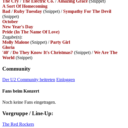
The Cry
/
The Electric Co.
/
Amazing Grace
(Snippet)
A Sort Of Homecoming
Bad
/
Ruby Tuesday
(Snippet)
/
Sympathy For The Devil
(Snippet)
October
New Year's Day
Pride (In The Name Of Love)
Zugabe(n):
Molly Malone
(Snippet)
/
Party Girl
Gloria
'40'
/
Do They Know It's Christmas?
(Snippet)
/
We Are The
World
(Snippet)
Community
Der U2 Community beitreten
Einloggen
Fans beim Konzert
Noch keine Fans eingetragen.
Vorgruppe / Line-Up:
The Red Rockers