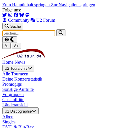
Zum Hauptinhalt springen
Zur Navigation springen
Folge uns:
Community
U2 Forum
Suche
A-
A+
Home
News
U2 Tourarchiv
Alle Tourneen
Deine Konzertstatistik
Promogigs
Sonstige Auftritte
Vorgruppen
Gastauftritte
Länderansicht
U2 Discographie
Alben
Singles
DVD & Blu-Ray