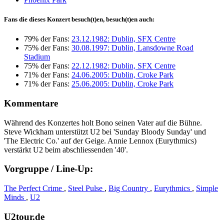
Fans die dieses Konzert besuch(t)en, besuch(t)en auch:
79% der Fans:
23.12.1982: Dublin, SFX Centre
75% der Fans:
30.08.1997: Dublin, Lansdowne Road
Stadium
75% der Fans:
22.12.1982: Dublin, SFX Centre
71% der Fans:
24.06.2005: Dublin, Croke Park
71% der Fans:
25.06.2005: Dublin, Croke Park
Kommentare
Während des Konzertes holt Bono seinen Vater auf die Bühne.
Steve Wickham unterstützt U2 bei 'Sunday Bloody Sunday' und
'The Electric Co.' auf der Geige. Annie Lennox (Eurythmics)
verstärkt U2 beim abschliessenden '40'.
Vorgruppe / Line-Up:
The Perfect Crime
,
Steel Pulse
,
Big Country
,
Eurythmics
,
Simple
Minds
,
U2
U2tour.de