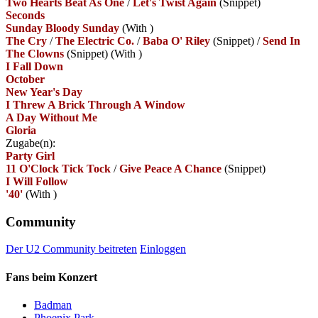
Two Hearts Beat As One
/
Let's Twist Again
(Snippet)
Seconds
Sunday Bloody Sunday
(With
)
The Cry
/
The Electric Co.
/
Baba O' Riley
(Snippet)
/
Send In
The Clowns
(Snippet)
(With
)
I Fall Down
October
New Year's Day
I Threw A Brick Through A Window
A Day Without Me
Gloria
Zugabe(n):
Party Girl
11 O'Clock Tick Tock
/
Give Peace A Chance
(Snippet)
I Will Follow
'40'
(With
)
Community
Der U2 Community beitreten
Einloggen
Fans beim Konzert
Badman
Phoenix Park