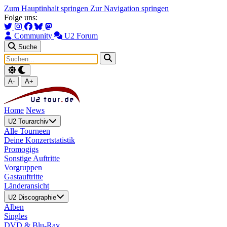
Zum Hauptinhalt springen
Zur Navigation springen
Folge uns:
Community
U2 Forum
Suche
A-
A+
Home
News
U2 Tourarchiv
Alle Tourneen
Deine Konzertstatistik
Promogigs
Sonstige Auftritte
Vorgruppen
Gastauftritte
Länderansicht
U2 Discographie
Alben
Singles
DVD & Blu-Ray