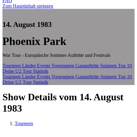
FAQ
Zum Hauptinhalt springen
14. August 1983
Phoenix Park
War Tour - Europäische Sommer-Auftritte und Festivals
Tourneen
Länder
Events
Vorgruppen
Gastauftritte
Snippets
Top 10
Deine U2 Tour Statistik
Tourneen
Länder
Events
Vorgruppen
Gastauftritte
Snippets
Top 10
Deine U2 Tour Statistik
Show Details vom 14. August
1983
Tourneen