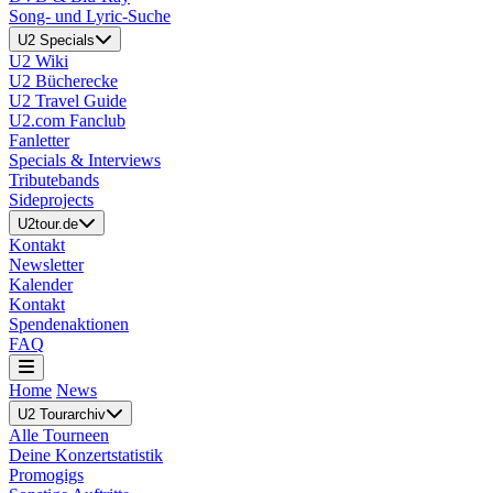
Song- und Lyric-Suche
U2 Specials
U2 Wiki
U2 Bücherecke
U2 Travel Guide
U2.com Fanclub
Fanletter
Specials & Interviews
Tributebands
Sideprojects
U2tour.de
Kontakt
Newsletter
Kalender
Kontakt
Spendenaktionen
FAQ
Home
News
U2 Tourarchiv
Alle Tourneen
Deine Konzertstatistik
Promogigs