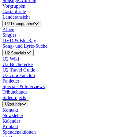
Sonstige Auftritte
Vorgruppen
Gastauftritte
Länderansicht
U2 Discographie
Alben
Singles
DVD & Blu-Ray
Song- und Lyric-Suche
U2 Specials
U2 Wiki
U2 Bücherecke
U2 Travel Guide
U2.com Fanclub
Fanletter
Specials & Interviews
Tributebands
Sideprojects
U2tour.de
Kontakt
Newsletter
Kalender
Kontakt
Spendenaktionen