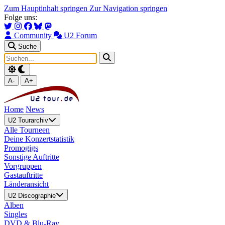
Zum Hauptinhalt springen
Zur Navigation springen
Folge uns:
Community
U2 Forum
Suche
A-
A+
Home
News
U2 Tourarchiv
Alle Tourneen
Deine Konzertstatistik
Promogigs
Sonstige Auftritte
Vorgruppen
Gastauftritte
Länderansicht
U2 Discographie
Alben
Singles
DVD & Blu-Ray