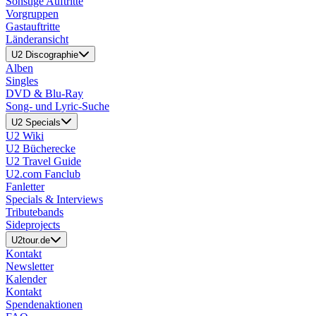
Sonstige Auftritte
Vorgruppen
Gastauftritte
Länderansicht
U2 Discographie
Alben
Singles
DVD & Blu-Ray
Song- und Lyric-Suche
U2 Specials
U2 Wiki
U2 Bücherecke
U2 Travel Guide
U2.com Fanclub
Fanletter
Specials & Interviews
Tributebands
Sideprojects
U2tour.de
Kontakt
Newsletter
Kalender
Kontakt
Spendenaktionen