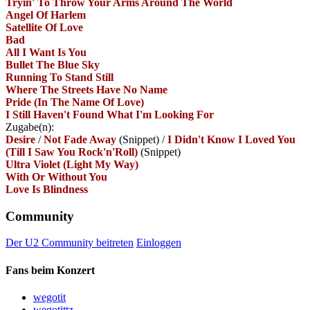
Tryin' To Throw Your Arms Around The World
Angel Of Harlem
Satellite Of Love
Bad
All I Want Is You
Bullet The Blue Sky
Running To Stand Still
Where The Streets Have No Name
Pride (In The Name Of Love)
I Still Haven't Found What I'm Looking For
Zugabe(n):
Desire
/
Not Fade Away
(Snippet)
/
I Didn't Know I Loved You
(Till I Saw You Rock'n'Roll)
(Snippet)
Ultra Violet (Light My Way)
With Or Without You
Love Is Blindness
Community
Der U2 Community beitreten
Einloggen
Fans beim Konzert
wegotit
wegotittz