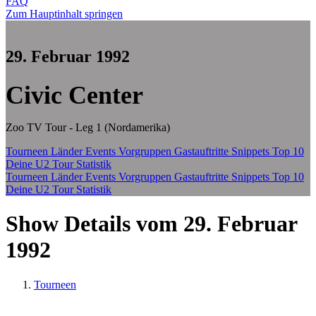
FAQ
Zum Hauptinhalt springen
29. Februar 1992
Civic Center
Zoo TV Tour - Leg 1 (Nordamerika)
Tourneen
Länder
Events
Vorgruppen
Gastauftritte
Snippets
Top 10
Deine U2 Tour Statistik
Tourneen
Länder
Events
Vorgruppen
Gastauftritte
Snippets
Top 10
Deine U2 Tour Statistik
Show Details vom 29. Februar
1992
Tourneen