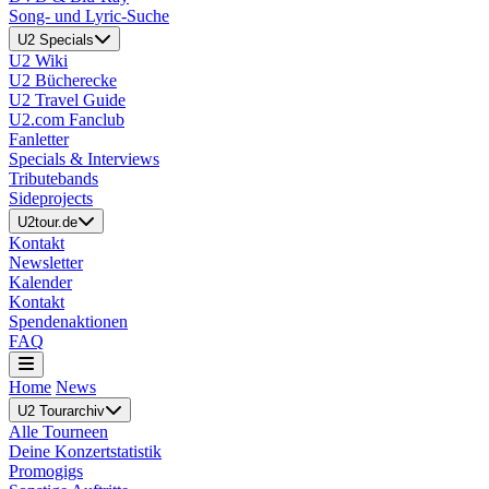
Song- und Lyric-Suche
U2 Specials
U2 Wiki
U2 Bücherecke
U2 Travel Guide
U2.com Fanclub
Fanletter
Specials & Interviews
Tributebands
Sideprojects
U2tour.de
Kontakt
Newsletter
Kalender
Kontakt
Spendenaktionen
FAQ
Home
News
U2 Tourarchiv
Alle Tourneen
Deine Konzertstatistik
Promogigs