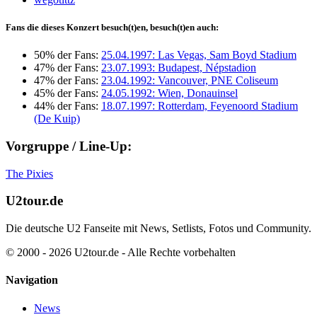
Fans die dieses Konzert besuch(t)en, besuch(t)en auch:
50% der Fans:
25.04.1997: Las Vegas, Sam Boyd Stadium
47% der Fans:
23.07.1993: Budapest, Népstadion
47% der Fans:
23.04.1992: Vancouver, PNE Coliseum
45% der Fans:
24.05.1992: Wien, Donauinsel
44% der Fans:
18.07.1997: Rotterdam, Feyenoord Stadium
(De Kuip)
Vorgruppe / Line-Up:
The Pixies
U2tour.de
Die deutsche U2 Fanseite mit News, Setlists, Fotos und Community.
© 2000 - 2026 U2tour.de - Alle Rechte vorbehalten
Navigation
News