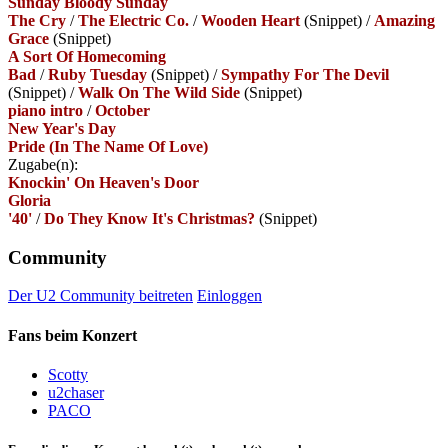
Sunday Bloody Sunday
The Cry
/
The Electric Co.
/
Wooden Heart
(Snippet)
/
Amazing
Grace
(Snippet)
A Sort Of Homecoming
Bad
/
Ruby Tuesday
(Snippet)
/
Sympathy For The Devil
(Snippet)
/
Walk On The Wild Side
(Snippet)
piano intro
/
October
New Year's Day
Pride (In The Name Of Love)
Zugabe(n):
Knockin' On Heaven's Door
Gloria
'40'
/
Do They Know It's Christmas?
(Snippet)
Community
Der U2 Community beitreten
Einloggen
Fans beim Konzert
Scotty
u2chaser
PACO