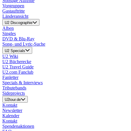
Sonstige Auftritte
Vorgruppen
Gastauftritte
Länderansicht
U2 Discographie
Alben
Singles
DVD & Blu-Ray
Song- und Lyric-Suche
U2 Specials
U2 Wiki
U2 Bücherecke
U2 Travel Guide
U2.com Fanclub
Fanletter
Specials & Interviews
Tributebands
Sideprojects
U2tour.de
Kontakt
Newsletter
Kalender
Kontakt
Spendenaktionen