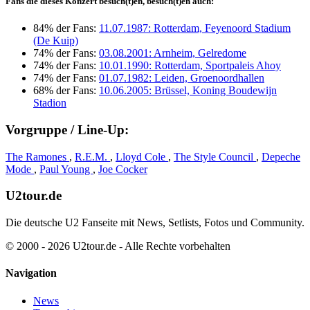
Fans die dieses Konzert besuch(t)en, besuch(t)en auch:
84% der Fans:
11.07.1987: Rotterdam, Feyenoord Stadium
(De Kuip)
74% der Fans:
03.08.2001: Arnheim, Gelredome
74% der Fans:
10.01.1990: Rotterdam, Sportpaleis Ahoy
74% der Fans:
01.07.1982: Leiden, Groenoordhallen
68% der Fans:
10.06.2005: Brüssel, Koning Boudewijn
Stadion
Vorgruppe / Line-Up:
The Ramones
,
R.E.M.
,
Lloyd Cole
,
The Style Council
,
Depeche
Mode
,
Paul Young
,
Joe Cocker
U2tour.de
Die deutsche U2 Fanseite mit News, Setlists, Fotos und Community.
© 2000 - 2026 U2tour.de - Alle Rechte vorbehalten
Navigation
News