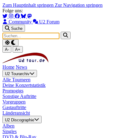
Zum Hauptinhalt springen
Zur Navigation springen
Folge uns:
Community
U2 Forum
Suche
A-
A+
Home
News
U2 Tourarchiv
Alle Tourneen
Deine Konzertstatistik
Promogigs
Sonstige Auftritte
Vorgruppen
Gastauftritte
Länderansicht
U2 Discographie
Alben
Singles
DVD & Blu-Ray