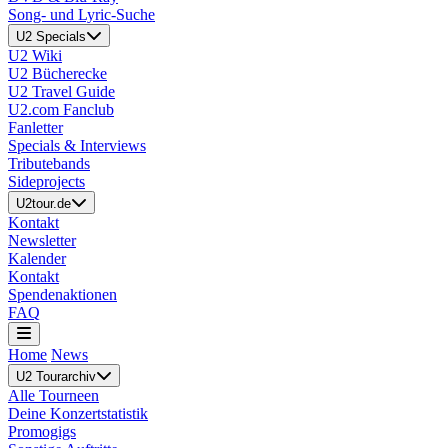
Song- und Lyric-Suche
U2 Specials
U2 Wiki
U2 Bücherecke
U2 Travel Guide
U2.com Fanclub
Fanletter
Specials & Interviews
Tributebands
Sideprojects
U2tour.de
Kontakt
Newsletter
Kalender
Kontakt
Spendenaktionen
FAQ
Home
News
U2 Tourarchiv
Alle Tourneen
Deine Konzertstatistik
Promogigs