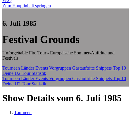
FAQ
Zum Hauptinhalt springen
6. Juli 1985
Festival Grounds
Unforgettable Fire Tour - Europäische Sommer-Auftritte und
Festivals
Tourneen
Länder
Events
Vorgruppen
Gastauftritte
Snippets
Top 10
Deine U2 Tour Statistik
Tourneen
Länder
Events
Vorgruppen
Gastauftritte
Snippets
Top 10
Deine U2 Tour Statistik
Show Details vom 6. Juli 1985
Tourneen