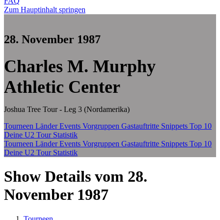
FAQ
Zum Hauptinhalt springen
28. November 1987
Charles M. Murphy
Athletic Center
Joshua Tree Tour - Leg 3 (Nordamerika)
Tourneen
Länder
Events
Vorgruppen
Gastauftritte
Snippets
Top 10
Deine U2 Tour Statistik
Tourneen
Länder
Events
Vorgruppen
Gastauftritte
Snippets
Top 10
Deine U2 Tour Statistik
Show Details vom 28.
November 1987
Tourneen