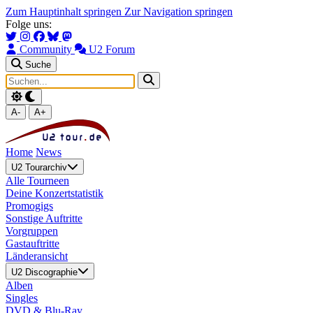
Zum Hauptinhalt springen
Zur Navigation springen
Folge uns:
Community
U2 Forum
Suche
A-
A+
Home
News
U2 Tourarchiv
Alle Tourneen
Deine Konzertstatistik
Promogigs
Sonstige Auftritte
Vorgruppen
Gastauftritte
Länderansicht
U2 Discographie
Alben
Singles
DVD & Blu-Ray