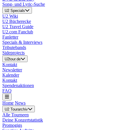
Song- und Lyric-Suche
U2 Specials
U2 Wiki
U2 Bücherecke
U2 Travel Guide
U2.com Fanclub
Fanletter
Specials & Interviews
Tributebands
Sideprojects
U2tour.de
Kontakt
Newsletter
Kalender
Kontakt
Spendenaktionen
FAQ
Home
News
U2 Tourarchiv
Alle Tourneen
Deine Konzertstatistik
Promogigs