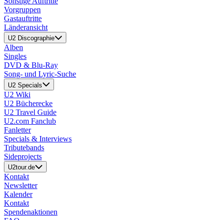
Sonstige Auftritte
Vorgruppen
Gastauftritte
Länderansicht
U2 Discographie
Alben
Singles
DVD & Blu-Ray
Song- und Lyric-Suche
U2 Specials
U2 Wiki
U2 Bücherecke
U2 Travel Guide
U2.com Fanclub
Fanletter
Specials & Interviews
Tributebands
Sideprojects
U2tour.de
Kontakt
Newsletter
Kalender
Kontakt
Spendenaktionen