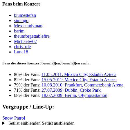
Fans beim Konzert
blumestefan
simingo
Mexicandyman
barim
theunforgettablefire
Michaelw67
chris_rde
Luna18
Fans die dieses Konzert besuch(t)en, besuch(t)en auch:
86% der Fans:
11.05.2011: Mexico City, Estadio Azteca
82% der Fans:
15.05.2011: Mexico City, Estadio Azteca
79% der Fans:
10.08.2010: Frankfurt, Commerzbank Arena
71% der Fans:
27.07.2009: Dublin, Croke Park
68% der Fans:
18.07.2009: Berlin, Olympiastadion
Vorgruppe / Line-Up:
Snow Patrol
Setlist einblenden
Setlist ausblenden