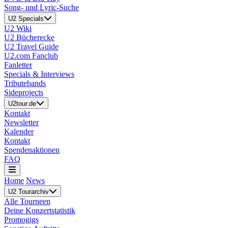
Song- und Lyric-Suche
U2 Specials
U2 Wiki
U2 Bücherecke
U2 Travel Guide
U2.com Fanclub
Fanletter
Specials & Interviews
Tributebands
Sideprojects
U2tour.de
Kontakt
Newsletter
Kalender
Kontakt
Spendenaktionen
FAQ
Home
News
U2 Tourarchiv
Alle Tourneen
Deine Konzertstatistik
Promogigs