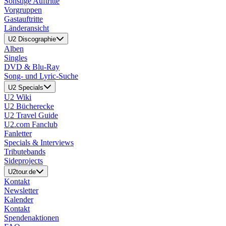
Sonstige Auftritte
Vorgruppen
Gastauftritte
Länderansicht
U2 Discographie
Alben
Singles
DVD & Blu-Ray
Song- und Lyric-Suche
U2 Specials
U2 Wiki
U2 Bücherecke
U2 Travel Guide
U2.com Fanclub
Fanletter
Specials & Interviews
Tributebands
Sideprojects
U2tour.de
Kontakt
Newsletter
Kalender
Kontakt
Spendenaktionen