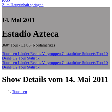
FAQ
Zum Hauptinhalt springen
14. Mai 2011
Estadio Azteca
360° Tour - Leg 6 (Nordamerika)
Tourneen
Länder
Events
Vorgruppen
Gastauftritte
Snippets
Top 10
Deine U2 Tour Statistik
Tourneen
Länder
Events
Vorgruppen
Gastauftritte
Snippets
Top 10
Deine U2 Tour Statistik
Show Details vom 14. Mai 2011
Tourneen