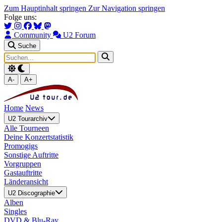
Zum Hauptinhalt springen
Zur Navigation springen
Folge uns:
Community
U2 Forum
Suche
A-
A+
Home
News
U2 Tourarchiv
Alle Tourneen
Deine Konzertstatistik
Promogigs
Sonstige Auftritte
Vorgruppen
Gastauftritte
Länderansicht
U2 Discographie
Alben
Singles
DVD & Blu-Ray