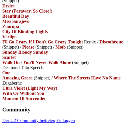
(Snippet)
Desire
Stay (Faraway, So Close!)
Beautiful Day
Miss Sarajevo
Zooropa
City Of Blinding Lights
Vertigo
I'll Go Crazy If I Don't Go Crazy Tonight
Remix
/
Discothèque
(Snippet)
/
Please
(Snippet)
/
Mofo
(Snippet)
Sunday Bloody Sunday
Scarlet
Walk On
/
You'll Never Walk Alone
(Snippet)
Desmond Tutu Speech
One
Amazing Grace
(Snippet)
/
Where The Streets Have No Name
Zugabe(n):
Ultra Violet (Light My Way)
With Or Without You
Moment Of Surrender
Community
Der U2 Community beitreten
Einloggen