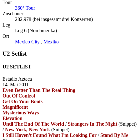
Tour
360° Tour
Zuschauer
282.978 (bei insgesamt drei Konzerten)
Leg
Leg 6 (Nordamerika)
Ort
Mexico City
,
Mexiko
U2 Setlist
U2 SETLIST
Estadio Azteca
14. Mai 2011
Even Better Than The Real Thing
Out Of Control
Get On Your Boots
Magnificent
Mysterious Ways
Elevation
Until The End Of The World
/
Strangers In The Night
(Snippet)
/
New York, New York
(Snippet)
I Still Haven't Found What I'm Looking For
/
Stand By Me