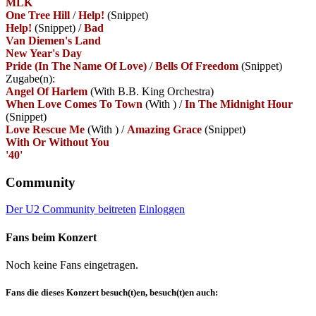
MLK
One Tree Hill
/
Help!
(Snippet)
Help!
(Snippet)
/
Bad
Van Diemen's Land
New Year's Day
Pride (In The Name Of Love)
/
Bells Of Freedom
(Snippet)
Zugabe(n):
Angel Of Harlem
(With B.B. King Orchestra)
When Love Comes To Town
(With
)
/
In The Midnight Hour
(Snippet)
Love Rescue Me
(With
)
/
Amazing Grace
(Snippet)
With Or Without You
'40'
Community
Der U2 Community beitreten
Einloggen
Fans beim Konzert
Noch keine Fans eingetragen.
Fans die dieses Konzert besuch(t)en, besuch(t)en auch: