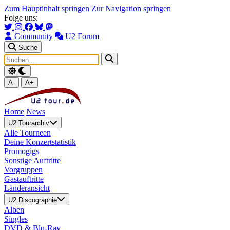
Zum Hauptinhalt springen
Zur Navigation springen
Folge uns:
Community
U2 Forum
Suche
A-
A+
Home
News
U2 Tourarchiv
Alle Tourneen
Deine Konzertstatistik
Promogigs
Sonstige Auftritte
Vorgruppen
Gastauftritte
Länderansicht
U2 Discographie
Alben
Singles
DVD & Blu-Ray