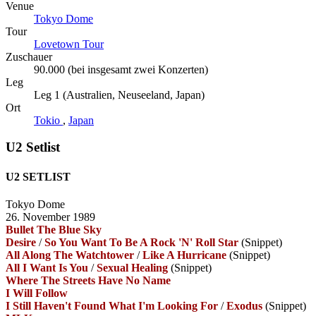
Venue
Tokyo Dome
Tour
Lovetown Tour
Zuschauer
90.000 (bei insgesamt zwei Konzerten)
Leg
Leg 1 (Australien, Neuseeland, Japan)
Ort
Tokio
,
Japan
U2 Setlist
U2 SETLIST
Tokyo Dome
26. November 1989
Bullet The Blue Sky
Desire
/
So You Want To Be A Rock 'N' Roll Star
(Snippet)
All Along The Watchtower
/
Like A Hurricane
(Snippet)
All I Want Is You
/
Sexual Healing
(Snippet)
Where The Streets Have No Name
I Will Follow
I Still Haven't Found What I'm Looking For
/
Exodus
(Snippet)