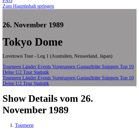
FAQ
Zum Hauptinhalt springen
26. November 1989
Tokyo Dome
Lovetown Tour - Leg 1 (Australien, Neuseeland, Japan)
Tourneen
Länder
Events
Vorgruppen
Gastauftritte
Snippets
Top 10
Deine U2 Tour Statistik
Tourneen
Länder
Events
Vorgruppen
Gastauftritte
Snippets
Top 10
Deine U2 Tour Statistik
Show Details vom 26.
November 1989
Tourneen