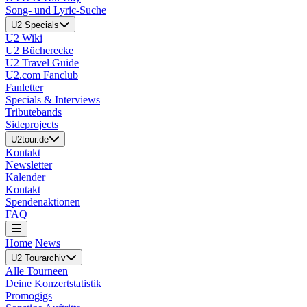
Song- und Lyric-Suche
U2 Specials
U2 Wiki
U2 Bücherecke
U2 Travel Guide
U2.com Fanclub
Fanletter
Specials & Interviews
Tributebands
Sideprojects
U2tour.de
Kontakt
Newsletter
Kalender
Kontakt
Spendenaktionen
FAQ
Home
News
U2 Tourarchiv
Alle Tourneen
Deine Konzertstatistik
Promogigs