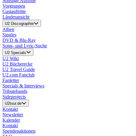
Sonstige Auftritte
Vorgruppen
Gastauftritte
Länderansicht
U2 Discographie
Alben
Singles
DVD & Blu-Ray
Song- und Lyric-Suche
U2 Specials
U2 Wiki
U2 Bücherecke
U2 Travel Guide
U2.com Fanclub
Fanletter
Specials & Interviews
Tributebands
Sideprojects
U2tour.de
Kontakt
Newsletter
Kalender
Kontakt
Spendenaktionen