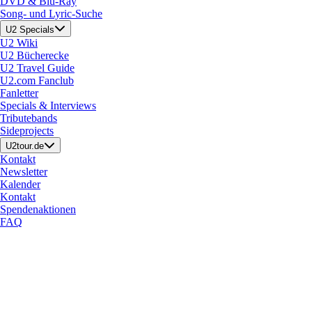
DVD & Blu-Ray
Song- und Lyric-Suche
U2 Specials
U2 Wiki
U2 Bücherecke
U2 Travel Guide
U2.com Fanclub
Fanletter
Specials & Interviews
Tributebands
Sideprojects
U2tour.de
Kontakt
Newsletter
Kalender
Kontakt
Spendenaktionen
FAQ