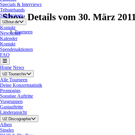
Specials & Interviews
Tributebands
Show Details vom 30. März 201
Sideprojects
U2tour.de
Kontakt
Tourneen
Newsletter
Kalender
Kontakt
Spendenaktionen
FAQ
Home
News
U2 Tourarchiv
Alle Tourneen
Deine Konzertstatistik
Promogigs
Sonstige Auftritte
Vorgruppen
Gastauftritte
Länderansicht
U2 Discographie
Alben
Singles