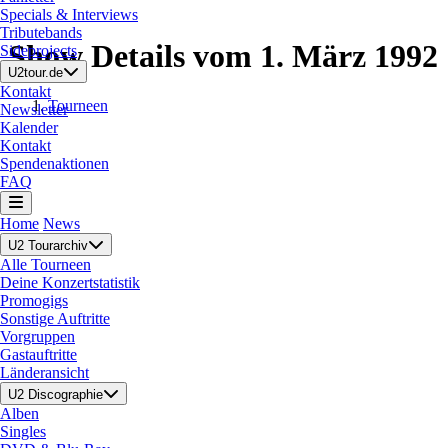
Specials & Interviews
Tributebands
Show Details vom 1. März 1992
Sideprojects
U2tour.de
Kontakt
Tourneen
Newsletter
Kalender
Kontakt
Spendenaktionen
FAQ
Home
News
U2 Tourarchiv
Alle Tourneen
Deine Konzertstatistik
Promogigs
Sonstige Auftritte
Vorgruppen
Gastauftritte
Länderansicht
U2 Discographie
Alben
Singles