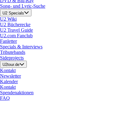
DVD & Blu-Ray
Song- und Lyric-Suche
U2 Specials
U2 Wiki
U2 Bücherecke
U2 Travel Guide
U2.com Fanclub
Fanletter
Specials & Interviews
Tributebands
Sideprojects
U2tour.de
Kontakt
Newsletter
Kalender
Kontakt
Spendenaktionen
FAQ