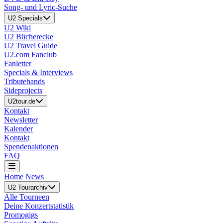
Song- und Lyric-Suche
U2 Specials
U2 Wiki
U2 Bücherecke
U2 Travel Guide
U2.com Fanclub
Fanletter
Specials & Interviews
Tributebands
Sideprojects
U2tour.de
Kontakt
Newsletter
Kalender
Kontakt
Spendenaktionen
FAQ
Home
News
U2 Tourarchiv
Alle Tourneen
Deine Konzertstatistik
Promogigs