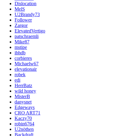
Dislocation
MelS
U2Brandy73
Follower
Zargor
ElevatedVertigo
patschraemli
Mike87
mstipe
ibhdb
corbieres
Michaelw67
elevationair
robek
edi
HerrBatz
wild honey
MisterB
danysnet
Edgeways
CRO ART71
Kaczy70
robin6764
U2nöthen
Backdraft