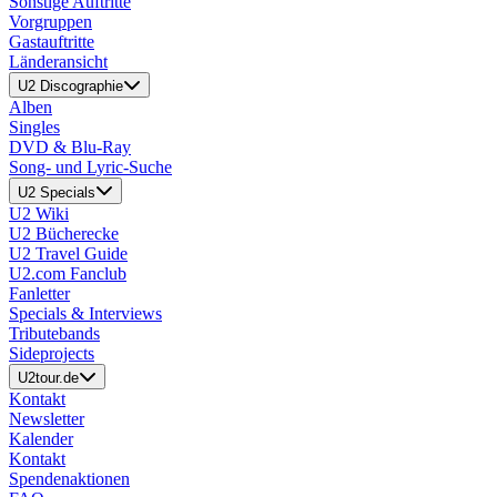
Sonstige Auftritte
Vorgruppen
Gastauftritte
Länderansicht
U2 Discographie
Alben
Singles
DVD & Blu-Ray
Song- und Lyric-Suche
U2 Specials
U2 Wiki
U2 Bücherecke
U2 Travel Guide
U2.com Fanclub
Fanletter
Specials & Interviews
Tributebands
Sideprojects
U2tour.de
Kontakt
Newsletter
Kalender
Kontakt
Spendenaktionen