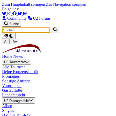
Zum Hauptinhalt springen
Zur Navigation springen
Folge uns:
Community
U2 Forum
Suche
A-
A+
Home
News
U2 Tourarchiv
Alle Tourneen
Deine Konzertstatistik
Promogigs
Sonstige Auftritte
Vorgruppen
Gastauftritte
Länderansicht
U2 Discographie
Alben
Singles
DVD & Blu-Ray