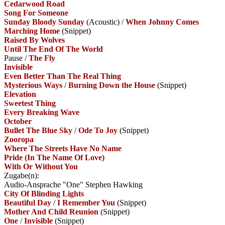
Cedarwood Road
Song For Someone
Sunday Bloody Sunday
(Acoustic)
/
When Johnny Comes
Marching Home
(Snippet)
Raised By Wolves
Until The End Of The World
Pause
/
The Fly
Invisible
Even Better Than The Real Thing
Mysterious Ways
/
Burning Down the House
(Snippet)
Elevation
Sweetest Thing
Every Breaking Wave
October
Bullet The Blue Sky
/
Ode To Joy
(Snippet)
Zooropa
Where The Streets Have No Name
Pride (In The Name Of Love)
With Or Without You
Zugabe(n):
Audio-Ansprache "One" Stephen Hawking
City Of Blinding Lights
Beautiful Day
/
I Remember You
(Snippet)
Mother And Child Reunion
(Snippet)
One
/
Invisible
(Snippet)