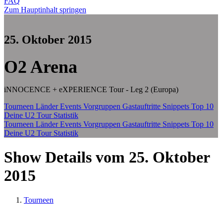
FAQ
Zum Hauptinhalt springen
25. Oktober 2015
O2 Arena
iNNOCENCE + eXPERIENCE Tour - Leg 2 (Europa)
Tourneen
Länder
Events
Vorgruppen
Gastauftritte
Snippets
Top 10
Deine U2 Tour Statistik
Tourneen
Länder
Events
Vorgruppen
Gastauftritte
Snippets
Top 10
Deine U2 Tour Statistik
Show Details vom 25. Oktober
2015
Tourneen