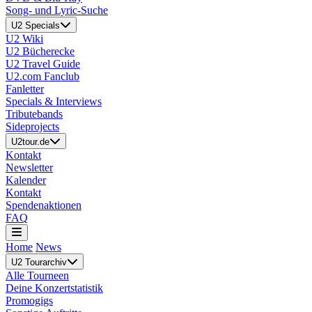
Song- und Lyric-Suche
U2 Specials
U2 Wiki
U2 Bücherecke
U2 Travel Guide
U2.com Fanclub
Fanletter
Specials & Interviews
Tributebands
Sideprojects
U2tour.de
Kontakt
Newsletter
Kalender
Kontakt
Spendenaktionen
FAQ
Home
News
U2 Tourarchiv
Alle Tourneen
Deine Konzertstatistik
Promogigs