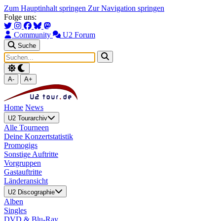
Zum Hauptinhalt springen
Zur Navigation springen
Folge uns:
Community
U2 Forum
Suche
A-
A+
Home
News
U2 Tourarchiv
Alle Tourneen
Deine Konzertstatistik
Promogigs
Sonstige Auftritte
Vorgruppen
Gastauftritte
Länderansicht
U2 Discographie
Alben
Singles
DVD & Blu-Ray