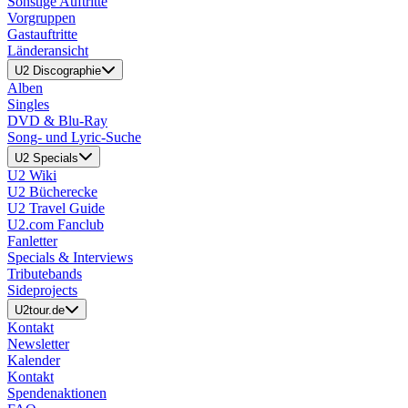
Sonstige Auftritte
Vorgruppen
Gastauftritte
Länderansicht
U2 Discographie
Alben
Singles
DVD & Blu-Ray
Song- und Lyric-Suche
U2 Specials
U2 Wiki
U2 Bücherecke
U2 Travel Guide
U2.com Fanclub
Fanletter
Specials & Interviews
Tributebands
Sideprojects
U2tour.de
Kontakt
Newsletter
Kalender
Kontakt
Spendenaktionen