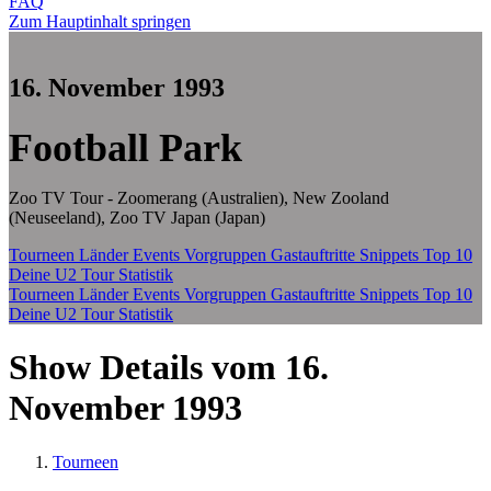
FAQ
Zum Hauptinhalt springen
16. November 1993
Football Park
Zoo TV Tour - Zoomerang (Australien), New Zooland
(Neuseeland), Zoo TV Japan (Japan)
Tourneen
Länder
Events
Vorgruppen
Gastauftritte
Snippets
Top 10
Deine U2 Tour Statistik
Tourneen
Länder
Events
Vorgruppen
Gastauftritte
Snippets
Top 10
Deine U2 Tour Statistik
Show Details vom 16.
November 1993
Tourneen