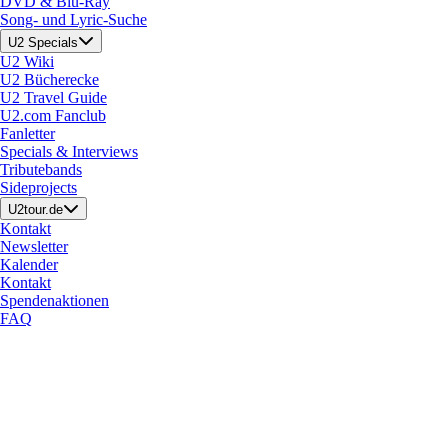
DVD & Blu-Ray
Song- und Lyric-Suche
U2 Specials
U2 Wiki
U2 Bücherecke
U2 Travel Guide
U2.com Fanclub
Fanletter
Specials & Interviews
Tributebands
Sideprojects
U2tour.de
Kontakt
Newsletter
Kalender
Kontakt
Spendenaktionen
FAQ