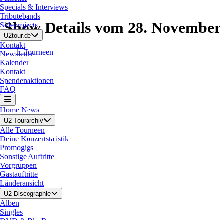
Specials & Interviews
Tributebands
Show Details vom 28. November
Sideprojects
U2tour.de
Kontakt
Tourneen
Newsletter
Kalender
Kontakt
Spendenaktionen
FAQ
Home
News
U2 Tourarchiv
Alle Tourneen
Deine Konzertstatistik
Promogigs
Sonstige Auftritte
Vorgruppen
Gastauftritte
Länderansicht
U2 Discographie
Alben
Singles