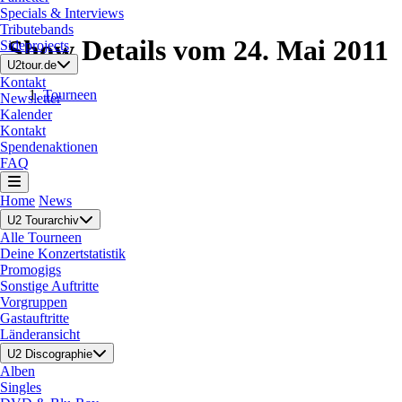
Specials & Interviews
Tributebands
Show Details vom 24. Mai 2011
Sideprojects
U2tour.de
Kontakt
Tourneen
Newsletter
Kalender
Kontakt
Spendenaktionen
FAQ
Home
News
U2 Tourarchiv
Alle Tourneen
Deine Konzertstatistik
Promogigs
Sonstige Auftritte
Vorgruppen
Gastauftritte
Länderansicht
U2 Discographie
Alben
Singles