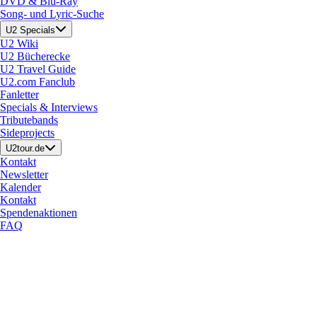
DVD & Blu-Ray
Song- und Lyric-Suche
U2 Specials
U2 Wiki
U2 Bücherecke
U2 Travel Guide
U2.com Fanclub
Fanletter
Specials & Interviews
Tributebands
Sideprojects
U2tour.de
Kontakt
Newsletter
Kalender
Kontakt
Spendenaktionen
FAQ