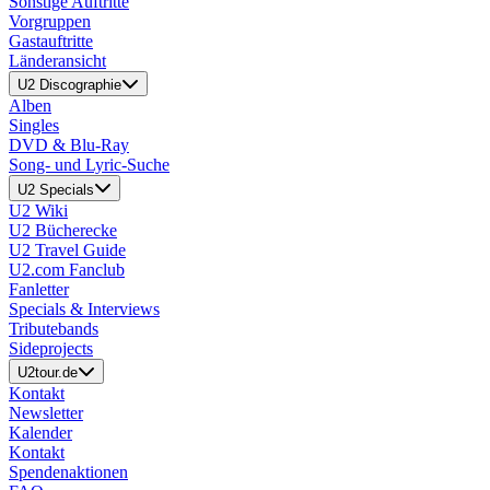
Sonstige Auftritte
Vorgruppen
Gastauftritte
Länderansicht
U2 Discographie
Alben
Singles
DVD & Blu-Ray
Song- und Lyric-Suche
U2 Specials
U2 Wiki
U2 Bücherecke
U2 Travel Guide
U2.com Fanclub
Fanletter
Specials & Interviews
Tributebands
Sideprojects
U2tour.de
Kontakt
Newsletter
Kalender
Kontakt
Spendenaktionen