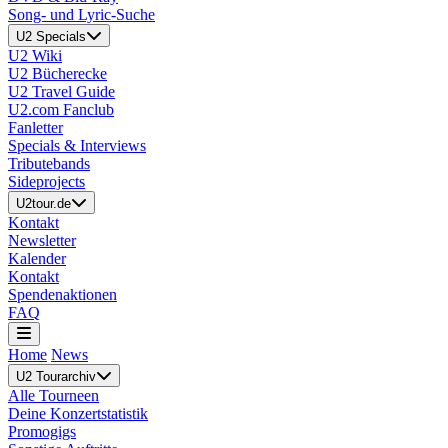
Song- und Lyric-Suche
U2 Specials
U2 Wiki
U2 Bücherecke
U2 Travel Guide
U2.com Fanclub
Fanletter
Specials & Interviews
Tributebands
Sideprojects
U2tour.de
Kontakt
Newsletter
Kalender
Kontakt
Spendenaktionen
FAQ
Home
News
U2 Tourarchiv
Alle Tourneen
Deine Konzertstatistik
Promogigs