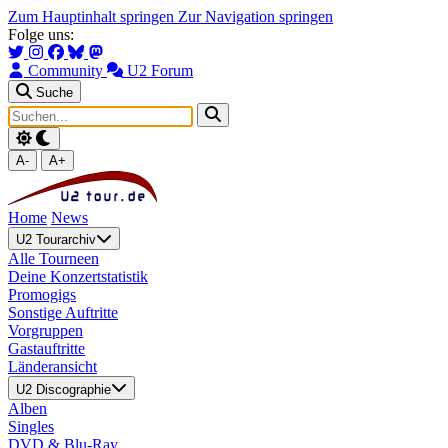
Zum Hauptinhalt springen
Zur Navigation springen
Folge uns:
Community
U2 Forum
Suche
A-
A+
Home
News
U2 Tourarchiv
Alle Tourneen
Deine Konzertstatistik
Promogigs
Sonstige Auftritte
Vorgruppen
Gastauftritte
Länderansicht
U2 Discographie
Alben
Singles
DVD & Blu-Ray