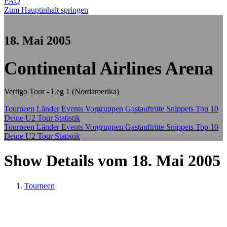
FAQ
Zum Hauptinhalt springen
18. Mai 2005
Continental Airlines Arena
Vertigo Tour - Leg 1 (Nordamerika)
Tourneen
Länder
Events
Vorgruppen
Gastauftritte
Snippets
Top 10
Deine U2 Tour Statistik
Tourneen
Länder
Events
Vorgruppen
Gastauftritte
Snippets
Top 10
Deine U2 Tour Statistik
Show Details vom 18. Mai 2005
Tourneen