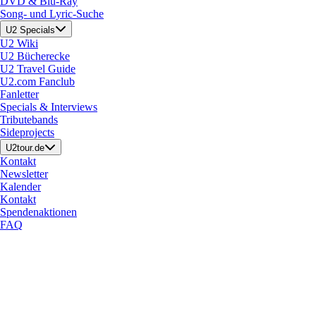
DVD & Blu-Ray
Song- und Lyric-Suche
U2 Specials
U2 Wiki
U2 Bücherecke
U2 Travel Guide
U2.com Fanclub
Fanletter
Specials & Interviews
Tributebands
Sideprojects
U2tour.de
Kontakt
Newsletter
Kalender
Kontakt
Spendenaktionen
FAQ