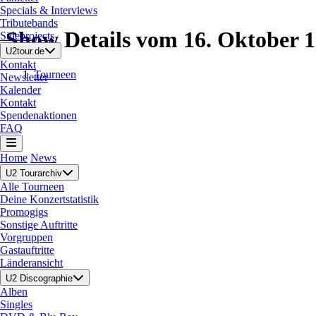
Specials & Interviews
Tributebands
Show Details vom 16. Oktober 
Sideprojects
U2tour.de
Kontakt
Tourneen
Newsletter
Kalender
Kontakt
Spendenaktionen
FAQ
Home
News
U2 Tourarchiv
Alle Tourneen
Deine Konzertstatistik
Promogigs
Sonstige Auftritte
Vorgruppen
Gastauftritte
Länderansicht
U2 Discographie
Alben
Singles