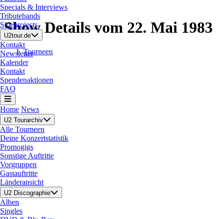
Specials & Interviews
Tributebands
Show Details vom 22. Mai 1983
Sideprojects
U2tour.de
Kontakt
Tourneen
Newsletter
Kalender
Kontakt
Spendenaktionen
FAQ
Home
News
U2 Tourarchiv
Alle Tourneen
Deine Konzertstatistik
Promogigs
Sonstige Auftritte
Vorgruppen
Gastauftritte
Länderansicht
U2 Discographie
Alben
Singles