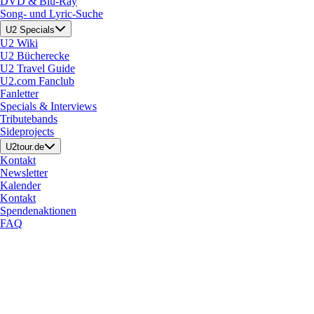
DVD & Blu-Ray
Song- und Lyric-Suche
U2 Specials
U2 Wiki
U2 Bücherecke
U2 Travel Guide
U2.com Fanclub
Fanletter
Specials & Interviews
Tributebands
Sideprojects
U2tour.de
Kontakt
Newsletter
Kalender
Kontakt
Spendenaktionen
FAQ