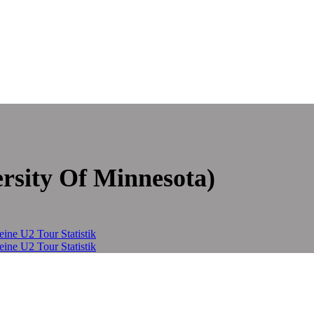
rsity Of Minnesota)
eine U2 Tour Statistik
eine U2 Tour Statistik