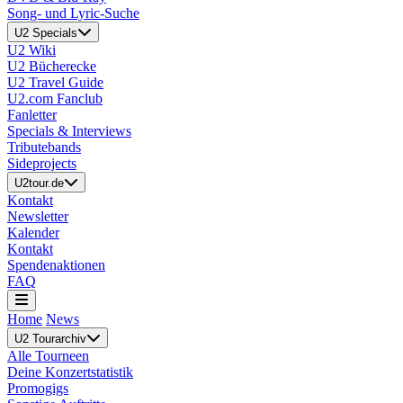
Song- und Lyric-Suche
U2 Specials
U2 Wiki
U2 Bücherecke
U2 Travel Guide
U2.com Fanclub
Fanletter
Specials & Interviews
Tributebands
Sideprojects
U2tour.de
Kontakt
Newsletter
Kalender
Kontakt
Spendenaktionen
FAQ
Home
News
U2 Tourarchiv
Alle Tourneen
Deine Konzertstatistik
Promogigs