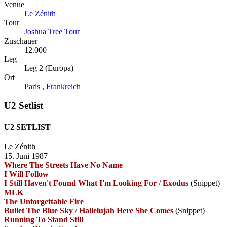
Venue
Le Zénith
Tour
Joshua Tree Tour
Zuschauer
12.000
Leg
Leg 2 (Europa)
Ort
Paris
,
Frankreich
U2 Setlist
U2 SETLIST
Le Zénith
15. Juni 1987
Where The Streets Have No Name
I Will Follow
I Still Haven't Found What I'm Looking For
/
Exodus
(Snippet)
MLK
The Unforgettable Fire
Bullet The Blue Sky
/
Hallelujah Here She Comes
(Snippet)
Running To Stand Still