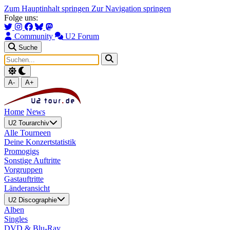
Zum Hauptinhalt springen
Zur Navigation springen
Folge uns:
Community
U2 Forum
Suche
A-
A+
Home
News
U2 Tourarchiv
Alle Tourneen
Deine Konzertstatistik
Promogigs
Sonstige Auftritte
Vorgruppen
Gastauftritte
Länderansicht
U2 Discographie
Alben
Singles
DVD & Blu-Ray