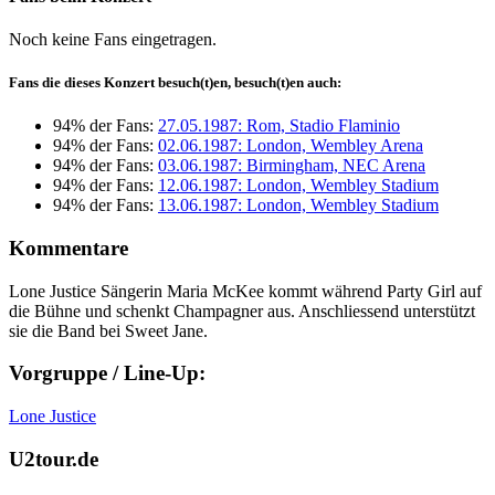
Noch keine Fans eingetragen.
Fans die dieses Konzert besuch(t)en, besuch(t)en auch:
94% der Fans:
27.05.1987: Rom, Stadio Flaminio
94% der Fans:
02.06.1987: London, Wembley Arena
94% der Fans:
03.06.1987: Birmingham, NEC Arena
94% der Fans:
12.06.1987: London, Wembley Stadium
94% der Fans:
13.06.1987: London, Wembley Stadium
Kommentare
Lone Justice Sängerin Maria McKee kommt während Party Girl auf
die Bühne und schenkt Champagner aus. Anschliessend unterstützt
sie die Band bei Sweet Jane.
Vorgruppe / Line-Up:
Lone Justice
U2tour.de