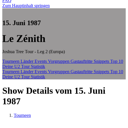
FAQ
Zum Hauptinhalt springen
15. Juni 1987
Le Zénith
Joshua Tree Tour - Leg 2 (Europa)
Tourneen
Länder
Events
Vorgruppen
Gastauftritte
Snippets
Top 10
Deine U2 Tour Statistik
Tourneen
Länder
Events
Vorgruppen
Gastauftritte
Snippets
Top 10
Deine U2 Tour Statistik
Show Details vom 15. Juni
1987
Tourneen