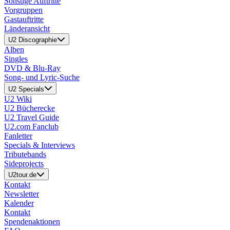
Sonstige Auftritte
Vorgruppen
Gastauftritte
Länderansicht
U2 Discographie
Alben
Singles
DVD & Blu-Ray
Song- und Lyric-Suche
U2 Specials
U2 Wiki
U2 Bücherecke
U2 Travel Guide
U2.com Fanclub
Fanletter
Specials & Interviews
Tributebands
Sideprojects
U2tour.de
Kontakt
Newsletter
Kalender
Kontakt
Spendenaktionen