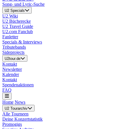
Song- und Lyric-Suche
U2 Specials
U2 Wiki
U2 Bücherecke
U2 Travel Guide
U2.com Fanclub
Fanletter
Specials & Interviews
Tributebands
Sideprojects
U2tour.de
Kontakt
Newsletter
Kalender
Kontakt
Spendenaktionen
FAQ
Home
News
U2 Tourarchiv
Alle Tourneen
Deine Konzertstatistik
Promogigs