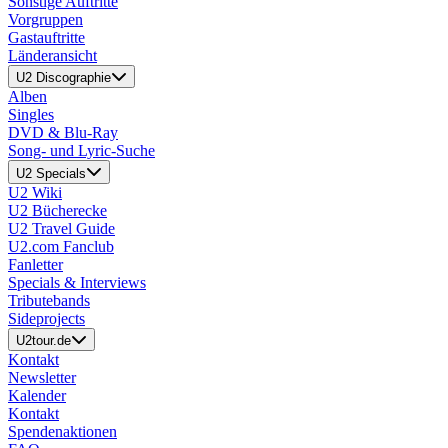
Sonstige Auftritte
Vorgruppen
Gastauftritte
Länderansicht
U2 Discographie
Alben
Singles
DVD & Blu-Ray
Song- und Lyric-Suche
U2 Specials
U2 Wiki
U2 Bücherecke
U2 Travel Guide
U2.com Fanclub
Fanletter
Specials & Interviews
Tributebands
Sideprojects
U2tour.de
Kontakt
Newsletter
Kalender
Kontakt
Spendenaktionen