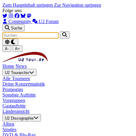
Zum Hauptinhalt springen
Zur Navigation springen
Folge uns:
Community
U2 Forum
Suche
A-
A+
Home
News
U2 Tourarchiv
Alle Tourneen
Deine Konzertstatistik
Promogigs
Sonstige Auftritte
Vorgruppen
Gastauftritte
Länderansicht
U2 Discographie
Alben
Singles
DVD & Blu-Ray