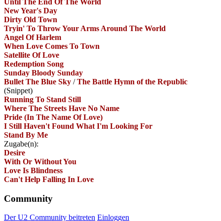
Until The End Of The World
New Year's Day
Dirty Old Town
Tryin' To Throw Your Arms Around The World
Angel Of Harlem
When Love Comes To Town
Satellite Of Love
Redemption Song
Sunday Bloody Sunday
Bullet The Blue Sky
/
The Battle Hymn of the Republic
(Snippet)
Running To Stand Still
Where The Streets Have No Name
Pride (In The Name Of Love)
I Still Haven't Found What I'm Looking For
Stand By Me
Zugabe(n):
Desire
With Or Without You
Love Is Blindness
Can't Help Falling In Love
Community
Der U2 Community beitreten
Einloggen