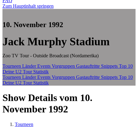
FAQ
Zum Hauptinhalt springen
10. November 1992
Jack Murphy Stadium
Zoo TV Tour - Outside Broadcast (Nordamerika)
Tourneen
Länder
Events
Vorgruppen
Gastauftritte
Snippets
Top 10
Deine U2 Tour Statistik
Tourneen
Länder
Events
Vorgruppen
Gastauftritte
Snippets
Top 10
Deine U2 Tour Statistik
Show Details vom 10.
November 1992
Tourneen