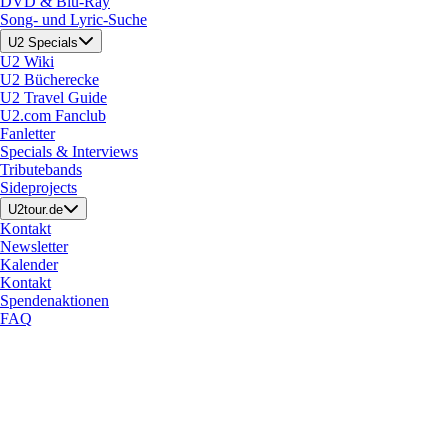
DVD & Blu-Ray
Song- und Lyric-Suche
U2 Specials
U2 Wiki
U2 Bücherecke
U2 Travel Guide
U2.com Fanclub
Fanletter
Specials & Interviews
Tributebands
Sideprojects
U2tour.de
Kontakt
Newsletter
Kalender
Kontakt
Spendenaktionen
FAQ