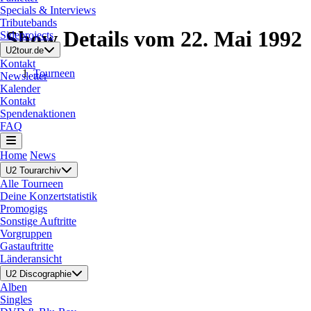
Specials & Interviews
Tributebands
Show Details vom 22. Mai 1992
Sideprojects
U2tour.de
Kontakt
Tourneen
Newsletter
Kalender
Kontakt
Spendenaktionen
FAQ
Home
News
U2 Tourarchiv
Alle Tourneen
Deine Konzertstatistik
Promogigs
Sonstige Auftritte
Vorgruppen
Gastauftritte
Länderansicht
U2 Discographie
Alben
Singles