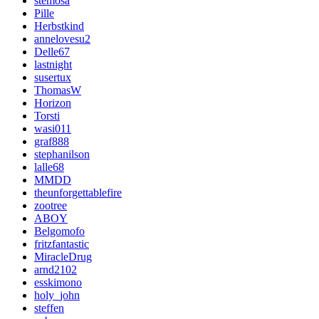
stemosa
Pille
Herbstkind
annelovesu2
Delle67
lastnight
susertux
ThomasW
Horizon
Torsti
wasi011
graf888
stephanilson
lalle68
MMDD
theunforgettablefire
zootree
ABOY
Belgomofo
fritzfantastic
MiracleDrug
arnd2102
esskimono
holy_john
steffen