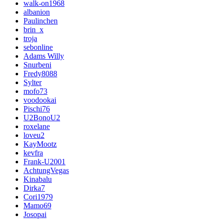
walk-on1968
albanion
Paulinchen
brin_x
troja
sebonline
Adams Willy
Snurbeni
Fredy8088
Sylter
mofo73
voodookai
Pischi76
U2BonoU2
roxelane
loveu2
KayMootz
kevfra
Frank-U2001
AchtungVegas
Kinabalu
Dirka7
Cori1979
Mamo69
Josopai