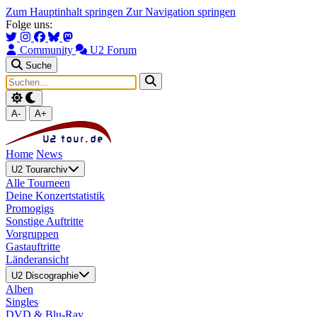
Zum Hauptinhalt springen
Zur Navigation springen
Folge uns:
Community
U2 Forum
Suche
A-
A+
Home
News
U2 Tourarchiv
Alle Tourneen
Deine Konzertstatistik
Promogigs
Sonstige Auftritte
Vorgruppen
Gastauftritte
Länderansicht
U2 Discographie
Alben
Singles
DVD & Blu-Ray