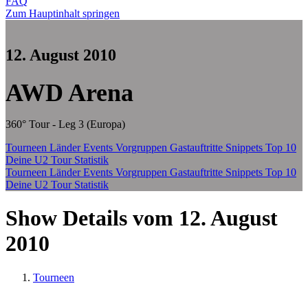
FAQ
Zum Hauptinhalt springen
12. August 2010
AWD Arena
360° Tour - Leg 3 (Europa)
Tourneen
Länder
Events
Vorgruppen
Gastauftritte
Snippets
Top 10
Deine U2 Tour Statistik
Tourneen
Länder
Events
Vorgruppen
Gastauftritte
Snippets
Top 10
Deine U2 Tour Statistik
Show Details vom 12. August
2010
Tourneen