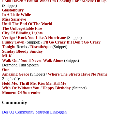
I Still Haven't Found What I'm Looking For
/
Movin' On Up
(Snippet)
Glastonbury
In A Little While
Miss Sarajevo
Until The End Of The World
The Unforgettable Fire
City Of Blinding Lights
Vertigo
/
Rock You Like A Hurricane
(Snippet)
Funky Town
(Snippet)
/
I'll Go Crazy If I Don't Go Crazy
Tonight
Remix
/
Discothèque
(Snippet)
Sunday Bloody Sunday
MLK
Walk On
/
You'll Never Walk Alone
(Snippet)
Desmond Tutu Speech
One
Amazing Grace
(Snippet)
/
Where The Streets Have No Name
Zugabe(n):
Hold Me, Thrill Me, Kiss Me, Kill Me
With Or Without You
/
Happy Birthday
(Snippet)
Moment Of Surrender
Community
Der U2 Community beitreten
Einloggen