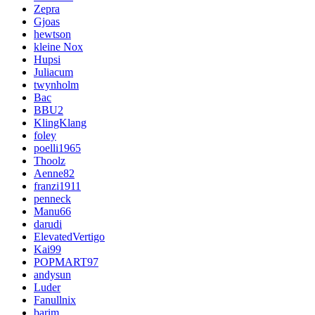
Zepra
Gjoas
hewtson
kleine Nox
Hupsi
Juliacum
twynholm
Bac
BBU2
KlingKlang
foley
poelli1965
Thoolz
Aenne82
franzi1911
penneck
Manu66
darudi
ElevatedVertigo
Kai99
POPMART97
andysun
Luder
Fanullnix
barim