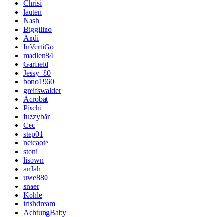
Chrisi
lauten
Nash
Biggilino
Andi
InVertiGo
madlen84
Garfield
Jessy_80
bono1960
greifswalder
Acrobat
Pischi
fuzzybär
Cec
step01
netcaote
stoni
lisown
anJah
uwe880
snaer
Kohle
irishdream
AchtungBaby