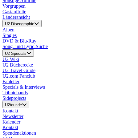
Sonstige Auftritte
Vorgruppen
Gastauftritte
Länderansicht
U2 Discographie
Alben
Singles
DVD & Blu-Ray
Song- und Lyric-Suche
U2 Specials
U2 Wiki
U2 Bücherecke
U2 Travel Guide
U2.com Fanclub
Fanletter
Specials & Interviews
Tributebands
Sideprojects
U2tour.de
Kontakt
Newsletter
Kalender
Kontakt
Spendenaktionen