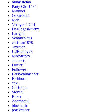
blumestefan
Party Girl 1474
Maihkel
Oskar0025
MelS
Vertigo05-Girl
DesEdgesMuetze
Larryjnr
Schnitzolaus
christian1979
Jazzman
U2Brandy73
MacStripey
athmaet
Drifter
Follower
LarsSchumacher
Eichhorn
caki
Christoph
Steven
Baker
Zooropa93
bluemusic
polevaulter