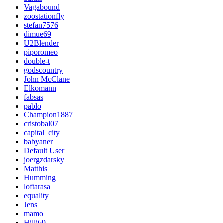
Vagabound
zoostationfly
stefan7576
dimue69
U2Blender
piporomeo
double-t
godscountry
John McClane
Elkomann
fabsas
pablo
Champion1887
cristobal07
capital_city
babyaner
Default User
joergzdarsky
Matthis
Humming
loftarasa
equality
Jens
mamo
Hilli69