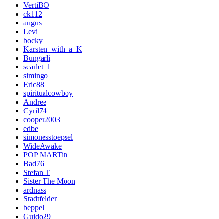
VertiBO
ck112
angus
Levi
bocky
Karsten_with_a_K
Bungarli
scarlett 1
simingo
Eric88
spiritualcowboy
Andree
Cyril74
cooper2003
edbe
simonesstoepsel
WideAwake
POP MARTin
Bad76
Stefan T
Sister The Moon
ardnass
Stadtfelder
beppel
Guido29