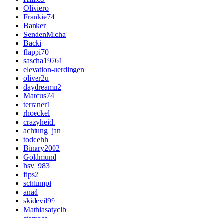
Oliviero
Frankie74
Banker
SendenMicha
Backi
flappi70
sascha19761
elevation-uerdingen
oliver2u
daydreamu2
Marcus74
terraner1
rhoeckel
crazyheidi
achtung_jan
toddehh
Binary2002
Goldmund
hsv1983
fips2
schlumpi
anad
skidevil99
Mathiasatyclb