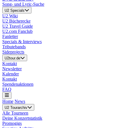
Song- und Lyric-Suche
U2 Specials
U2 Wiki
U2 Bücherecke
U2 Travel Guide
U2.com Fanclub
Fanletter
Specials & Interviews
Tributebands
Sideprojects
U2tour.de
Kontakt
Newsletter
Kalender
Kontakt
Spendenaktionen
FAQ
Home
News
U2 Tourarchiv
Alle Tourneen
Deine Konzertstatistik
Promogigs