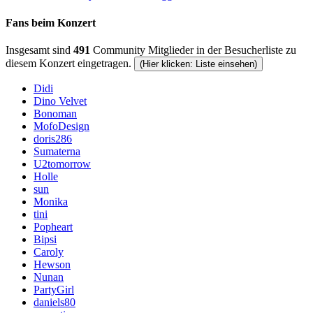
Fans beim Konzert
Insgesamt sind
491
Community Mitglieder in der Besucherliste zu
diesem Konzert eingetragen.
(Hier klicken: Liste einsehen)
Didi
Dino Velvet
Bonoman
MofoDesign
doris286
Sumaterna
U2tomorrow
Holle
sun
Monika
tini
Popheart
Bipsi
Caroly
Hewson
Nunan
PartyGirl
daniels80