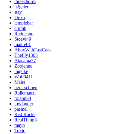
threechords
u2geier
stay
Dozo
templebar
crumb
Raducanu
Stoevi49
maitre01
AboyWithFastCars
TheFly1305
Atacama77
Zoojenne
ingelke
Wolf0411
Maire
herr_schoen
Rallemauzi
roland84
lowlander
pasmel
Red Rocks
RealThing3
mayo
Toxic