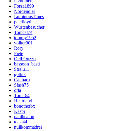
U2nöthen
Forza1899
Nordendler
LuminousTimes
petefloyd
Wüstenbesucher
Tomcat74
tommy1952
volker001
Rory
Fiete
Oelf Onzzo
bassoon_basti
Stralu11
gothik
Calibarn
Slash75
orla
Tom_64
Heartland
bonothefox
Kaspi
paulheaton
toast44
nullkommadrei