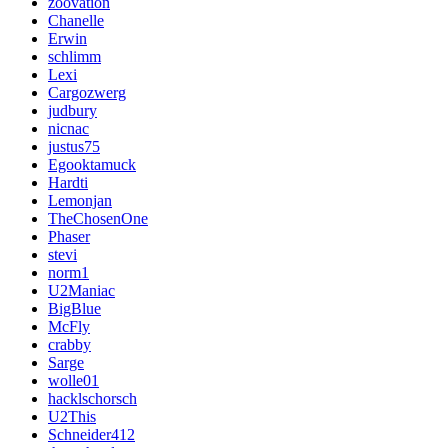
zoovation
Chanelle
Erwin
schlimm
Lexi
Cargozwerg
judbury
nicnac
justus75
Egooktamuck
Hardti
Lemonjan
TheChosenOne
Phaser
stevi
norm1
U2Maniac
BigBlue
McFly
crabby
Sarge
wolle01
hacklschorsch
U2This
Schneider412