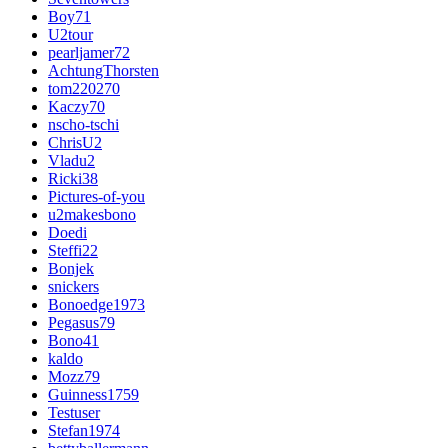
Boy71
U2tour
pearljamer72
AchtungThorsten
tom220270
Kaczy70
nscho-tschi
ChrisU2
Vladu2
Ricki38
Pictures-of-you
u2makesbono
Doedi
Steffi22
Bonjek
snickers
Bonoedge1973
Pegasus79
Bono41
kaldo
Mozz79
Guinness1759
Testuser
Stefan1974