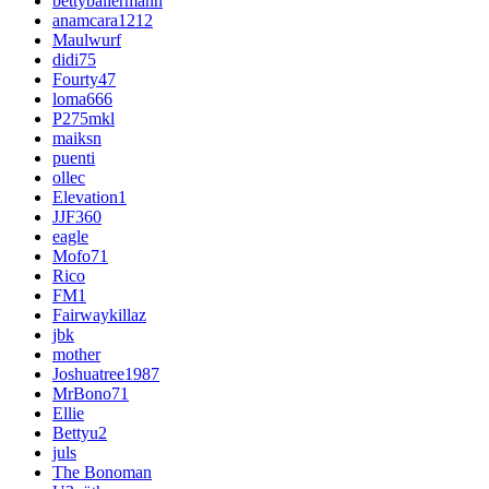
bettyballermann
anamcara1212
Maulwurf
didi75
Fourty47
loma666
P275mkl
maiksn
puenti
ollec
Elevation1
JJF360
eagle
Mofo71
Rico
FM1
Fairwaykillaz
jbk
mother
Joshuatree1987
MrBono71
Ellie
Bettyu2
juls
The Bonoman