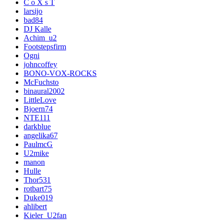
C o X s T
larsijo
bad84
DJ Kalle
Achim_u2
Footstepsfirm
Ogni
johncoffey
BONO-VOX-ROCKS
McFuchsto
binaural2002
LittleLove
Bjoern74
NTE111
darkblue
angelika67
PaulmcG
U2mike
manon
Hulle
Thor531
rotbart75
Duke019
ahlibert
Kieler_U2fan