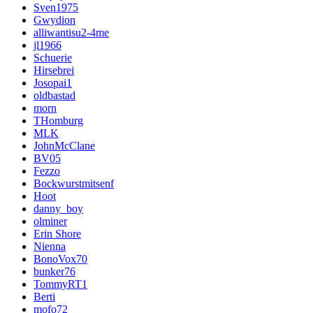
Sven1975
Gwydion
alliwantisu2-4me
jl1966
Schuerie
Hirsebrei
Josopai1
oldbastad
morn
THomburg
MLK
JohnMcClane
BV05
Fezzo
Bockwurstmitsenf
Hoot
danny_boy
olminer
Erin Shore
Nienna
BonoVox70
bunker76
TommyRT1
Berti
mofo72