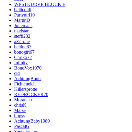
WESTKURVE BLOCK E
balticdidi
Partygirl10
MartinD
Juliemaus
madstar
steffi232
aZitrone
bettina67
bonogirl67
Chriko72
Infinity
BonoVox1970
cid
AchtungBono
Fichtenelch
Killersprotte
REDROCKER70
Moranata
chrisK
Matze
hupsy
AchtungBaby1989
PascalG
Seventowers