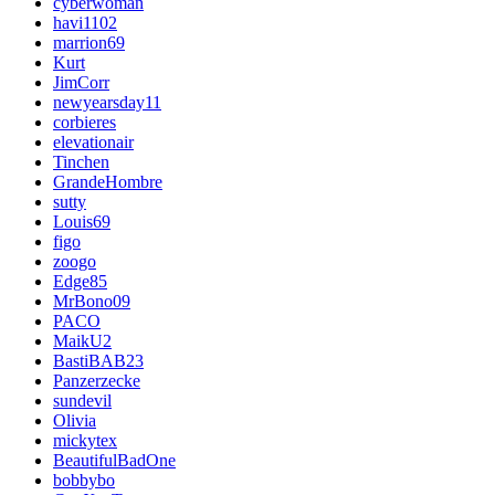
cyberwoman
havi1102
marrion69
Kurt
JimCorr
newyearsday11
corbieres
elevationair
Tinchen
GrandeHombre
sutty
Louis69
figo
zoogo
Edge85
MrBono09
PACO
MaikU2
BastiBAB23
Panzerzecke
sundevil
Olivia
mickytex
BeautifulBadOne
bobbybo