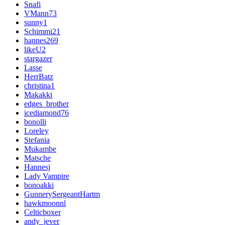
Snafi
VMann73
sunny1
Schimmi21
hannes269
likeU2
stargazer
Lasse
HerrBatz
christina1
Makakki
edges_brother
icediamond76
bonolli
Loreley
Stefania
Mukambe
Matsche
Hannesj
Lady Vampire
bonoakki
GunnerySergeantHartm
hawkmoonnl
Celticboxer
andy_jever