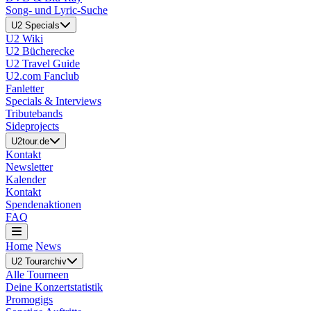
Song- und Lyric-Suche
U2 Specials
U2 Wiki
U2 Bücherecke
U2 Travel Guide
U2.com Fanclub
Fanletter
Specials & Interviews
Tributebands
Sideprojects
U2tour.de
Kontakt
Newsletter
Kalender
Kontakt
Spendenaktionen
FAQ
Home
News
U2 Tourarchiv
Alle Tourneen
Deine Konzertstatistik
Promogigs