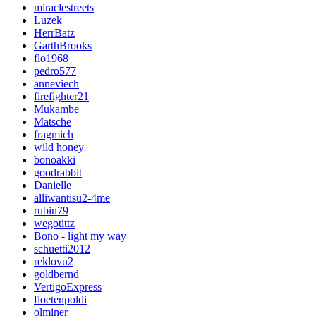
miraclestreets
Luzek
HerrBatz
GarthBrooks
flo1968
pedro577
anneviech
firefighter21
Mukambe
Matsche
fragmich
wild honey
bonoakki
goodrabbit
Danielle
alliwantisu2-4me
rubin79
wegotittz
Bono - light my way
schuetti2012
reklovu2
goldbernd
VertigoExpress
floetenpoldi
olminer