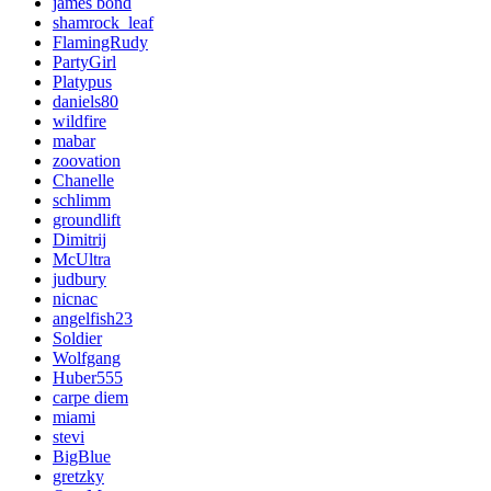
james bond
shamrock_leaf
FlamingRudy
PartyGirl
Platypus
daniels80
wildfire
mabar
zoovation
Chanelle
schlimm
groundlift
Dimitrij
McUltra
judbury
nicnac
angelfish23
Soldier
Wolfgang
Huber555
carpe diem
miami
stevi
BigBlue
gretzky