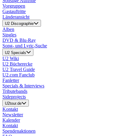
Sonstige Auftritte
Vorgruppen
Gastauftritte
Länderansicht
U2 Discographie
Alben
Singles
DVD & Blu-Ray
Song- und Lyric-Suche
U2 Specials
U2 Wiki
U2 Bücherecke
U2 Travel Guide
U2.com Fanclub
Fanletter
Specials & Interviews
Tributebands
Sideprojects
U2tour.de
Kontakt
Newsletter
Kalender
Kontakt
Spendenaktionen