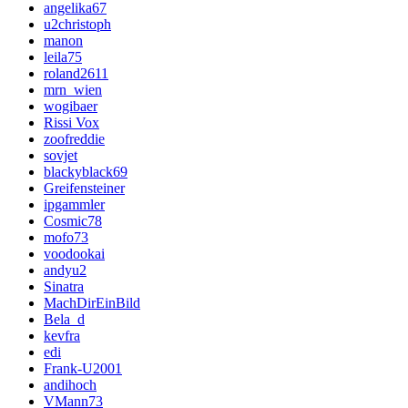
angelika67
u2christoph
manon
leila75
roland2611
mrn_wien
wogibaer
Rissi Vox
zoofreddie
sovjet
blackyblack69
Greifensteiner
ipgammler
Cosmic78
mofo73
voodookai
andyu2
Sinatra
MachDirEinBild
Bela_d
kevfra
edi
Frank-U2001
andihoch
VMann73