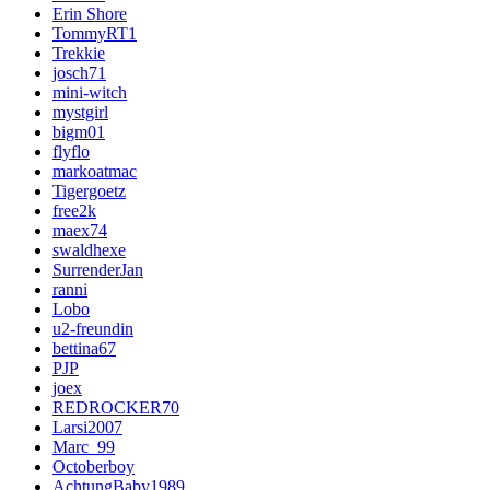
Erin Shore
TommyRT1
Trekkie
josch71
mini-witch
mystgirl
bigm01
flyflo
markoatmac
Tigergoetz
free2k
maex74
swaldhexe
SurrenderJan
ranni
Lobo
u2-freundin
bettina67
PJP
joex
REDROCKER70
Larsi2007
Marc_99
Octoberboy
AchtungBaby1989