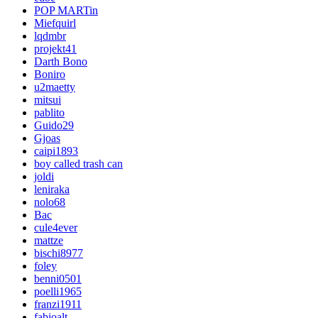
POP MARTin
Miefquirl
lqdmbr
projekt41
Darth Bono
Boniro
u2maetty
mitsui
pablito
Guido29
Gjoas
caipi1893
boy called trash can
joldi
leniraka
nolo68
Bac
cule4ever
mattze
bischi8977
foley
benni0501
poelli1965
franzi1911
fabioalt