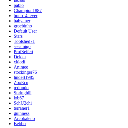
fabsas
pablo
Champion1887
bono_4_ever
babyaner
groebinho
Default User
Stars
Toolshed71
seeamigo
ProfSeifert
Dekka
xklodi
Animee
stockinger76
lindert1985
ZooEcu
redondo
Springhill
lob67
SchU2chi
terraner1
guinness
Arcobaleno
Bebbo