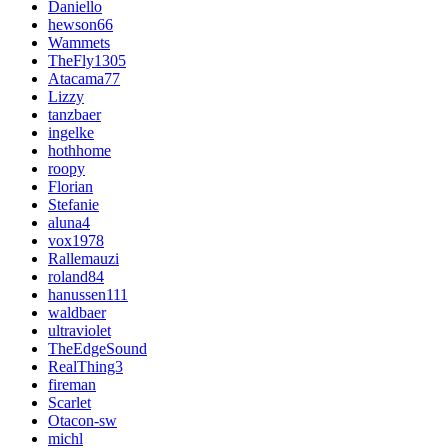
Daniello
hewson66
Wammets
TheFly1305
Atacama77
Lizzy
tanzbaer
ingelke
hothhome
roopy
Florian
Stefanie
aluna4
vox1978
Rallemauzi
roland84
hanussen111
waldbaer
ultraviolet
TheEdgeSound
RealThing3
fireman
Scarlet
Otacon-sw
michl