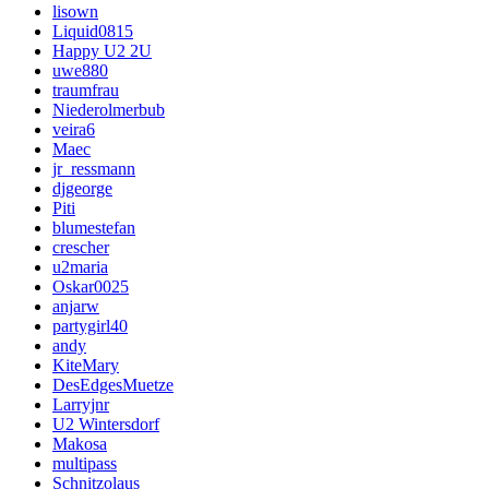
lisown
Liquid0815
Happy U2 2U
uwe880
traumfrau
Niederolmerbub
veira6
Maec
jr_ressmann
djgeorge
Piti
blumestefan
crescher
u2maria
Oskar0025
anjarw
partygirl40
andy
KiteMary
DesEdgesMuetze
Larryjnr
U2 Wintersdorf
Makosa
multipass
Schnitzolaus