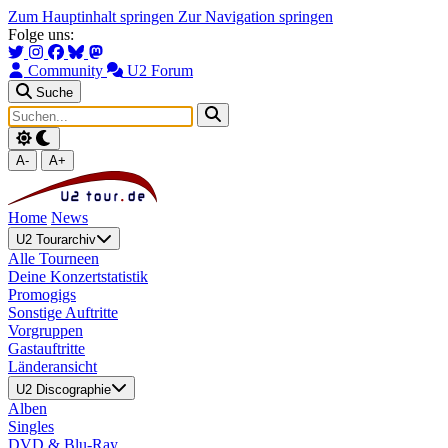
Zum Hauptinhalt springen
Zur Navigation springen
Folge uns:
Community
U2 Forum
Suche
A-
A+
Home
News
U2 Tourarchiv
Alle Tourneen
Deine Konzertstatistik
Promogigs
Sonstige Auftritte
Vorgruppen
Gastauftritte
Länderansicht
U2 Discographie
Alben
Singles
DVD & Blu-Ray