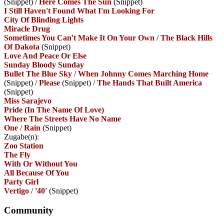
(Snippet)
/
Here Comes The Sun
(Snippet)
I Still Haven't Found What I'm Looking For
City Of Blinding Lights
Miracle Drug
Sometimes You Can't Make It On Your Own
/
The Black Hills
Of Dakota
(Snippet)
Love And Peace Or Else
Sunday Bloody Sunday
Bullet The Blue Sky
/
When Johnny Comes Marching Home
(Snippet)
/
Please
(Snippet)
/
The Hands That Built America
(Snippet)
Miss Sarajevo
Pride (In The Name Of Love)
Where The Streets Have No Name
One
/
Rain
(Snippet)
Zugabe(n):
Zoo Station
The Fly
With Or Without You
All Because Of You
Party Girl
Vertigo
/
'40'
(Snippet)
Community