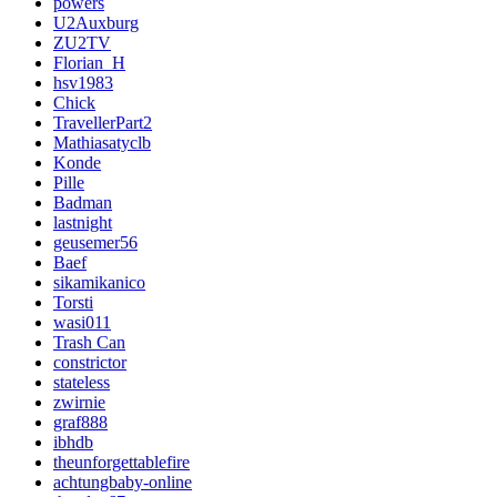
powers
U2Auxburg
ZU2TV
Florian_H
hsv1983
Chick
TravellerPart2
Mathiasatyclb
Konde
Pille
Badman
lastnight
geusemer56
Baef
sikamikanico
Torsti
wasi011
Trash Can
constrictor
stateless
zwirnie
graf888
ibhdb
theunforgettablefire
achtungbaby-online