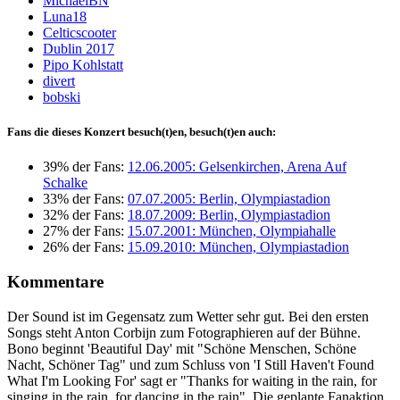
MichaelBN
Luna18
Celticscooter
Dublin 2017
Pipo Kohlstatt
divert
bobski
Fans die dieses Konzert besuch(t)en, besuch(t)en auch:
39% der Fans:
12.06.2005: Gelsenkirchen, Arena Auf
Schalke
33% der Fans:
07.07.2005: Berlin, Olympiastadion
32% der Fans:
18.07.2009: Berlin, Olympiastadion
27% der Fans:
15.07.2001: München, Olympiahalle
26% der Fans:
15.09.2010: München, Olympiastadion
Kommentare
Der Sound ist im Gegensatz zum Wetter sehr gut. Bei den ersten
Songs steht Anton Corbijn zum Fotographieren auf der Bühne.
Bono beginnt 'Beautiful Day' mit "Schöne Menschen, Schöne
Nacht, Schöner Tag" und zum Schluss von 'I Still Haven't Found
What I'm Looking For' sagt er "Thanks for waiting in the rain, for
singing in the rain, for dancing in the rain". Die geplante Fanaktion