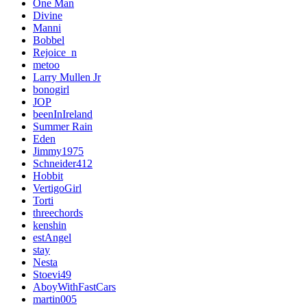
One Man
Divine
Manni
Bobbel
Rejoice_n
metoo
Larry Mullen Jr
bonogirl
JOP
beenInIreland
Summer Rain
Eden
Jimmy1975
Schneider412
Hobbit
VertigoGirl
Torti
threechords
kenshin
estAngel
stay
Nesta
Stoevi49
AboyWithFastCars
martin005