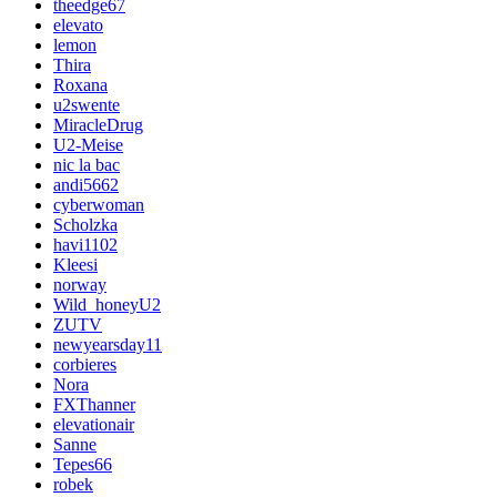
theedge67
elevato
lemon
Thira
Roxana
u2swente
MiracleDrug
U2-Meise
nic la bac
andi5662
cyberwoman
Scholzka
havi1102
Kleesi
norway
Wild_honeyU2
ZUTV
newyearsday11
corbieres
Nora
FXThanner
elevationair
Sanne
Tepes66
robek