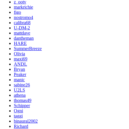
z_ootv
markrichie
figo
nostromo4
calibra68
U-DM-2
mattdave
dantheman
HARE
SummerBreeze
Olivia
maxi69
ANDL
Bryan
Peaker
manic
sabine26
U2LS
athena
thomas49
Schipper
Ogni
taggi
binaural2002
Richard