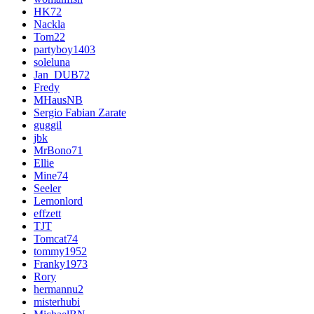
HK72
Nackla
Tom22
partyboy1403
soleluna
Jan_DUB72
Fredy
MHausNB
Sergio Fabian Zarate
guggil
jbk
MrBono71
Ellie
Mine74
Seeler
Lemonlord
effzett
TJT
Tomcat74
tommy1952
Franky1973
Rory
hermannu2
misterhubi