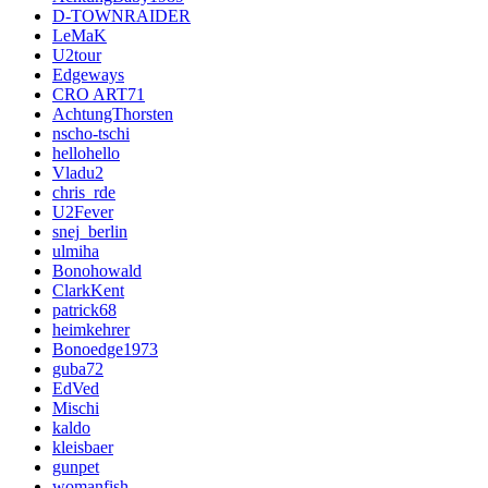
D-TOWNRAIDER
LeMaK
U2tour
Edgeways
CRO ART71
AchtungThorsten
nscho-tschi
hellohello
Vladu2
chris_rde
U2Fever
snej_berlin
ulmiha
Bonohowald
ClarkKent
patrick68
heimkehrer
Bonoedge1973
guba72
EdVed
Mischi
kaldo
kleisbaer
gunpet
womanfish