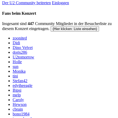
Der U2 Community beitreten
Einloggen
Fans beim Konzert
Insgesamt sind
447
Community Mitglieder in der Besucherliste zu
diesem Konzert eingetragen.
(Hier klicken: Liste einsehen)
zoonited
Didi
Dino Velvet
doris286
U2tomorrow
Holle
sun
Monika
tini
Stefan42
edytheeagle
Bipsi
melp
Caroly
Hewson
cbrain
bono1984