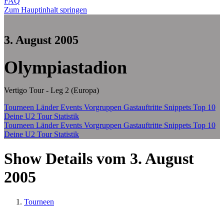
FAQ
Zum Hauptinhalt springen
3. August 2005
Olympiastadion
Vertigo Tour - Leg 2 (Europa)
Tourneen
Länder
Events
Vorgruppen
Gastauftritte
Snippets
Top 10
Deine U2 Tour Statistik
Tourneen
Länder
Events
Vorgruppen
Gastauftritte
Snippets
Top 10
Deine U2 Tour Statistik
Show Details vom 3. August
2005
Tourneen