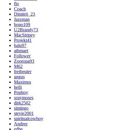
flo
Coach
Dimitrij_23
Jazzman
bono109
U2Brandy73
MacStripey
Projekt41
balu97
athmaet
Follower
Zooropa93
M62
freibeuter
angus
Maximus
helli
Popboy
xraymoses
dirk2502
simingo
stevie2001
spiritualcowboy
Andree
edbe