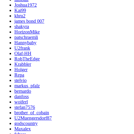
Joshua1972
Kai99
khru2
james bond 007
shakyra
HorizonMike
patschraemli
Hannybaby
U2frank
Olaf-HH
RobTheEdge
Krabbler
Holger
Repa
stelvio
markus_pfalz
bernardo
danfoss
woiferl
stefan7576
brother_of_cobain
U2Muengersdorf87
godscountry
Maxalex