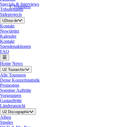
Specials & Interviews
Tourneen
Tributebands
Sideprojects
U2tour.de
Kontakt
Newsletter
Kalender
Kontakt
Spendenaktionen
FAQ
Home
News
U2 Tourarchiv
Alle Tourneen
Deine Konzertstatistik
Promogigs
Sonstige Auftritte
Vorgruppen
Gastauftritte
Länderansicht
U2 Discographie
Alben
Singles