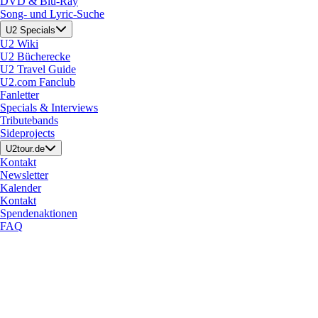
DVD & Blu-Ray
Song- und Lyric-Suche
U2 Specials
U2 Wiki
U2 Bücherecke
U2 Travel Guide
U2.com Fanclub
Fanletter
Specials & Interviews
Tributebands
Sideprojects
U2tour.de
Kontakt
Newsletter
Kalender
Kontakt
Spendenaktionen
FAQ