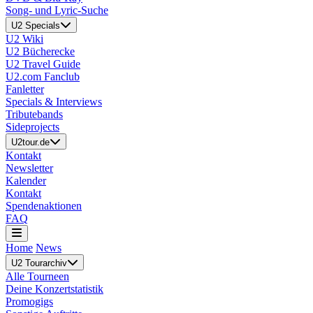
Song- und Lyric-Suche
U2 Specials
U2 Wiki
U2 Bücherecke
U2 Travel Guide
U2.com Fanclub
Fanletter
Specials & Interviews
Tributebands
Sideprojects
U2tour.de
Kontakt
Newsletter
Kalender
Kontakt
Spendenaktionen
FAQ
Home
News
U2 Tourarchiv
Alle Tourneen
Deine Konzertstatistik
Promogigs