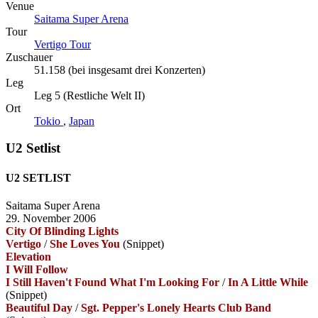
Venue
Saitama Super Arena
Tour
Vertigo Tour
Zuschauer
51.158 (bei insgesamt drei Konzerten)
Leg
Leg 5 (Restliche Welt II)
Ort
Tokio
,
Japan
U2 Setlist
U2 SETLIST
Saitama Super Arena
29. November 2006
City Of Blinding Lights
Vertigo
/
She Loves You
(Snippet)
Elevation
I Will Follow
I Still Haven't Found What I'm Looking For
/
In A Little While
(Snippet)
Beautiful Day
/
Sgt. Pepper's Lonely Hearts Club Band