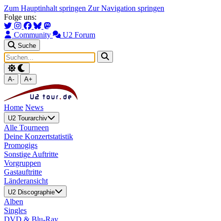
Zum Hauptinhalt springen
Zur Navigation springen
Folge uns:
Community
U2 Forum
Suche
A-
A+
Home
News
U2 Tourarchiv
Alle Tourneen
Deine Konzertstatistik
Promogigs
Sonstige Auftritte
Vorgruppen
Gastauftritte
Länderansicht
U2 Discographie
Alben
Singles
DVD & Blu-Ray