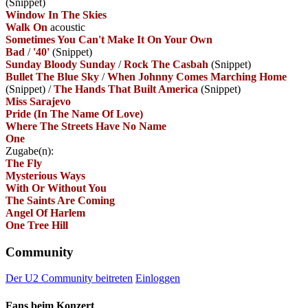
(Snippet)
Window In The Skies
Walk On
acoustic
Sometimes You Can't Make It On Your Own
Bad
/
'40'
(Snippet)
Sunday Bloody Sunday
/
Rock The Casbah
(Snippet)
Bullet The Blue Sky
/
When Johnny Comes Marching Home
(Snippet)
/
The Hands That Built America
(Snippet)
Miss Sarajevo
Pride (In The Name Of Love)
Where The Streets Have No Name
One
Zugabe(n):
The Fly
Mysterious Ways
With Or Without You
The Saints Are Coming
Angel Of Harlem
One Tree Hill
Community
Der U2 Community beitreten
Einloggen
Fans beim Konzert