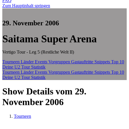
FAQ
Zum Hauptinhalt springen
29. November 2006
Saitama Super Arena
Vertigo Tour - Leg 5 (Restliche Welt II)
Tourneen
Länder
Events
Vorgruppen
Gastauftritte
Snippets
Top 10
Deine U2 Tour Statistik
Tourneen
Länder
Events
Vorgruppen
Gastauftritte
Snippets
Top 10
Deine U2 Tour Statistik
Show Details vom 29.
November 2006
Tourneen