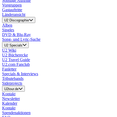
Sonstige Auftritte
Vorgruppen
Gastauftritte
Länderansicht
U2 Discographie
Alben
Singles
DVD & Blu-Ray
Song- und Lyric-Suche
U2 Specials
U2 Wiki
U2 Bücherecke
U2 Travel Guide
U2.com Fanclub
Fanletter
Specials & Interviews
Tributebands
Sideprojects
U2tour.de
Kontakt
Newsletter
Kalender
Kontakt
Spendenaktionen