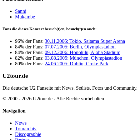
Sanni
Mukambe
Fans die dieses Konzert besuch(t)en, besuch(t)en auch:
96% der Fans:
30.11.2006: Tokio, Saitama Super Arena
84% der Fans:
07.07.2005: Berlin, Olympiastadion
84% der Fans:
09.12.2006: Honolulu, Aloha Stadium
82% der Fans:
03.08.2005: München, Olympiastadion
80% der Fans:
24.06.2005: Dublin, Croke Park
U2tour.de
Die deutsche U2 Fanseite mit News, Setlists, Fotos und Community.
© 2000 - 2026 U2tour.de - Alle Rechte vorbehalten
Navigation
News
Tourarchiv
Discographie
Partner