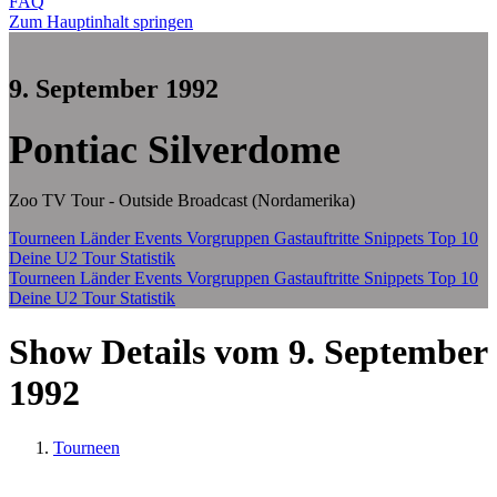
FAQ
Zum Hauptinhalt springen
9. September 1992
Pontiac Silverdome
Zoo TV Tour - Outside Broadcast (Nordamerika)
Tourneen
Länder
Events
Vorgruppen
Gastauftritte
Snippets
Top 10
Deine U2 Tour Statistik
Tourneen
Länder
Events
Vorgruppen
Gastauftritte
Snippets
Top 10
Deine U2 Tour Statistik
Show Details vom 9. September
1992
Tourneen