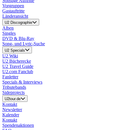
Sonstige Auftritte
Vorgruppen
Gastauftritte
Länderansicht
U2 Discographie
Alben
Singles
DVD & Blu-Ray
Song- und Lyric-Suche
U2 Specials
U2 Wiki
U2 Bücherecke
U2 Travel Guide
U2.com Fanclub
Fanletter
Specials & Interviews
Tributebands
Sideprojects
U2tour.de
Kontakt
Newsletter
Kalender
Kontakt
Spendenaktionen