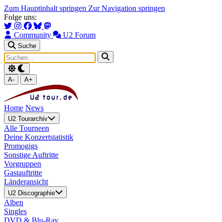
Zum Hauptinhalt springen
Zur Navigation springen
Folge uns:
Community
U2 Forum
Suche
A-
A+
Home
News
U2 Tourarchiv
Alle Tourneen
Deine Konzertstatistik
Promogigs
Sonstige Auftritte
Vorgruppen
Gastauftritte
Länderansicht
U2 Discographie
Alben
Singles
DVD & Blu-Ray