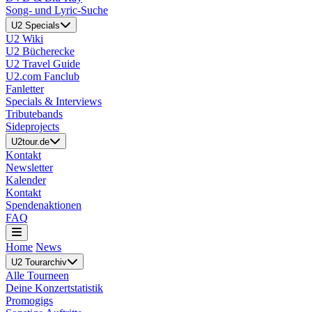
Song- und Lyric-Suche
U2 Specials
U2 Wiki
U2 Bücherecke
U2 Travel Guide
U2.com Fanclub
Fanletter
Specials & Interviews
Tributebands
Sideprojects
U2tour.de
Kontakt
Newsletter
Kalender
Kontakt
Spendenaktionen
FAQ
Home
News
U2 Tourarchiv
Alle Tourneen
Deine Konzertstatistik
Promogigs