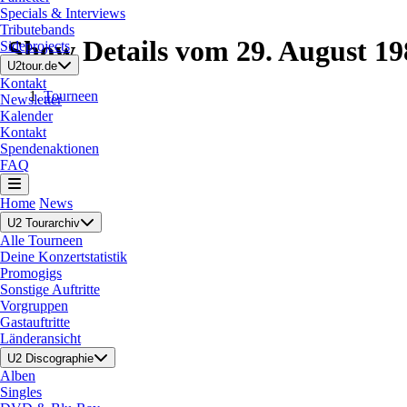
Specials & Interviews
Tributebands
Show Details vom 29. August 19
Sideprojects
U2tour.de
Kontakt
Tourneen
Newsletter
Kalender
Kontakt
Spendenaktionen
FAQ
Home
News
U2 Tourarchiv
Alle Tourneen
Deine Konzertstatistik
Promogigs
Sonstige Auftritte
Vorgruppen
Gastauftritte
Länderansicht
U2 Discographie
Alben
Singles