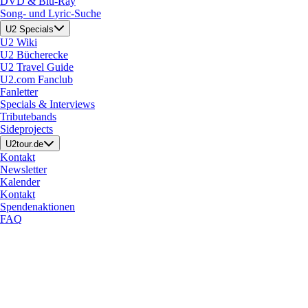
DVD & Blu-Ray
Song- und Lyric-Suche
U2 Specials
U2 Wiki
U2 Bücherecke
U2 Travel Guide
U2.com Fanclub
Fanletter
Specials & Interviews
Tributebands
Sideprojects
U2tour.de
Kontakt
Newsletter
Kalender
Kontakt
Spendenaktionen
FAQ