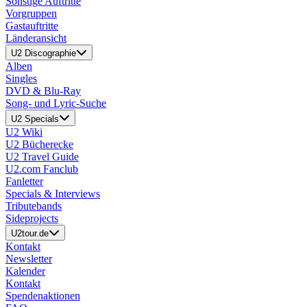
Sonstige Auftritte
Vorgruppen
Gastauftritte
Länderansicht
U2 Discographie
Alben
Singles
DVD & Blu-Ray
Song- und Lyric-Suche
U2 Specials
U2 Wiki
U2 Bücherecke
U2 Travel Guide
U2.com Fanclub
Fanletter
Specials & Interviews
Tributebands
Sideprojects
U2tour.de
Kontakt
Newsletter
Kalender
Kontakt
Spendenaktionen