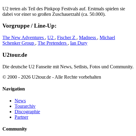
U2 treten als Teil des Pinkpop Festivals auf. Erstmals spielen sie
dabei vor einer so großen Zuschauerzahl (ca. 50.000).
Vorgruppe / Line-Up:
The New Adventures
,
U2
,
Fischer Z
,
Madness
,
Michael
Schenker Group
,
The Pretenders
,
Ian Dury
U2tour.de
Die deutsche U2 Fanseite mit News, Setlists, Fotos und Community.
© 2000 - 2026 U2tour.de - Alle Rechte vorbehalten
Navigation
News
Tourarchiv
Discographie
Partner
Community