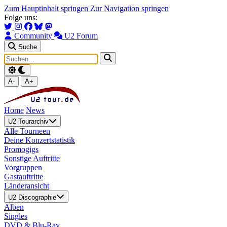
Zum Hauptinhalt springen
Zur Navigation springen
Folge uns:
Community
U2 Forum
Suche
A-
A+
Home
News
U2 Tourarchiv
Alle Tourneen
Deine Konzertstatistik
Promogigs
Sonstige Auftritte
Vorgruppen
Gastauftritte
Länderansicht
U2 Discographie
Alben
Singles
DVD & Blu-Ray