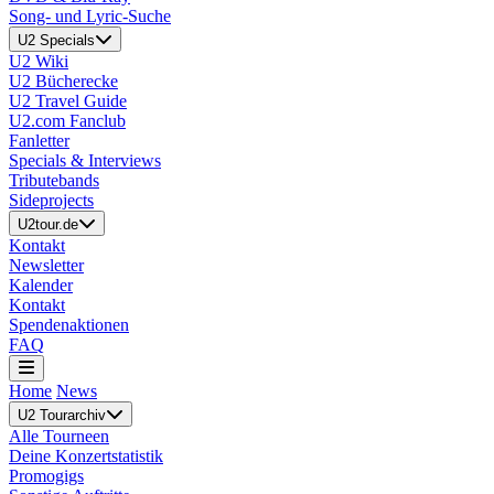
Song- und Lyric-Suche
U2 Specials
U2 Wiki
U2 Bücherecke
U2 Travel Guide
U2.com Fanclub
Fanletter
Specials & Interviews
Tributebands
Sideprojects
U2tour.de
Kontakt
Newsletter
Kalender
Kontakt
Spendenaktionen
FAQ
Home
News
U2 Tourarchiv
Alle Tourneen
Deine Konzertstatistik
Promogigs