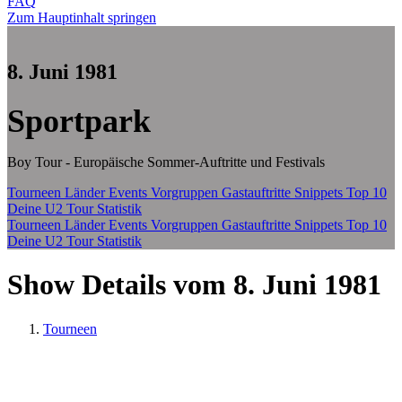
FAQ
Zum Hauptinhalt springen
8. Juni 1981
Sportpark
Boy Tour - Europäische Sommer-Auftritte und Festivals
Tourneen
Länder
Events
Vorgruppen
Gastauftritte
Snippets
Top 10
Deine U2 Tour Statistik
Tourneen
Länder
Events
Vorgruppen
Gastauftritte
Snippets
Top 10
Deine U2 Tour Statistik
Show Details vom 8. Juni 1981
Tourneen