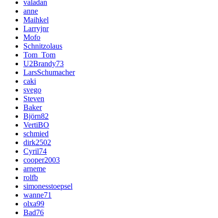
valadan
anne
Maihkel
Larryjnr
Mofo
Schnitzolaus
Tom_Tom
U2Brandy73
LarsSchumacher
caki
svego
Steven
Baker
Björn82
VertiBO
schmied
dirk2502
Cyril74
cooper2003
arneme
rolfb
simonesstoepsel
wanne71
olxa99
Bad76