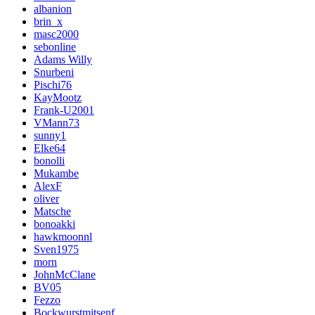
albanion
brin_x
masc2000
sebonline
Adams Willy
Snurbeni
Pischi76
KayMootz
Frank-U2001
VMann73
sunny1
Elke64
bonolli
Mukambe
AlexF
oliver
Matsche
bonoakki
hawkmoonnl
Sven1975
morn
JohnMcClane
BV05
Fezzo
Bockwurstmitsenf