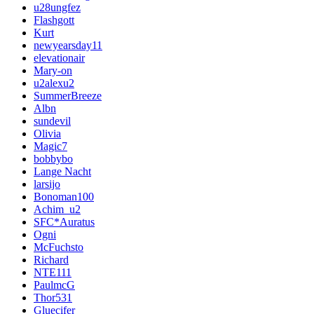
u28ungfez
Flashgott
Kurt
newyearsday11
elevationair
Mary-on
u2alexu2
SummerBreeze
Albn
sundevil
Olivia
Magic7
bobbybo
Lange Nacht
larsijo
Bonoman100
Achim_u2
SFC*Auratus
Ogni
McFuchsto
Richard
NTE111
PaulmcG
Thor531
Gluecifer