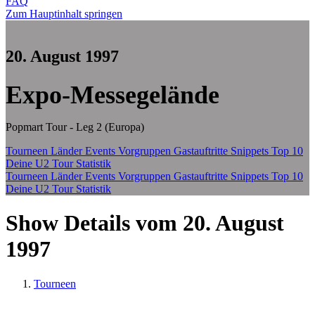
FAQ
Zum Hauptinhalt springen
20. August 1997
Expo-Messegelände
Popmart Tour - Leg 2 (Europa)
Tourneen
Länder
Events
Vorgruppen
Gastauftritte
Snippets
Top 10
Deine U2 Tour Statistik
Tourneen
Länder
Events
Vorgruppen
Gastauftritte
Snippets
Top 10
Deine U2 Tour Statistik
Show Details vom 20. August
1997
Tourneen