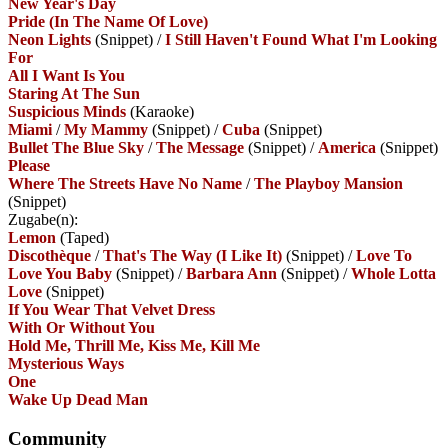
New Year's Day
Pride (In The Name Of Love)
Neon Lights
(Snippet)
/
I Still Haven't Found What I'm Looking
For
All I Want Is You
Staring At The Sun
Suspicious Minds
(Karaoke)
Miami
/
My Mammy
(Snippet)
/
Cuba
(Snippet)
Bullet The Blue Sky
/
The Message
(Snippet)
/
America
(Snippet)
Please
Where The Streets Have No Name
/
The Playboy Mansion
(Snippet)
Zugabe(n):
Lemon
(Taped)
Discothèque
/
That's The Way (I Like It)
(Snippet)
/
Love To
Love You Baby
(Snippet)
/
Barbara Ann
(Snippet)
/
Whole Lotta
Love
(Snippet)
If You Wear That Velvet Dress
With Or Without You
Hold Me, Thrill Me, Kiss Me, Kill Me
Mysterious Ways
One
Wake Up Dead Man
Community