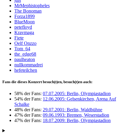
juls
MrMephistopheles
The Bonoman
Forza1899
BlueMoon
petefloyd
Kravmaga
Fiete
Oelf Onzzo
Tom_64
the_edge68
paulheaton
nullkommadrei
hefeteilchen
Fans die dieses Konzert besuch(t)en, besuch(t)en auch:
58% der Fans:
07.07.2005: Berlin, Olympiastadion
54% der Fans:
12.06.2005: Gelsenkirchen, Arena Auf
Schalke
48% der Fans:
29.07.2001: Berlin, Waldbühne
47% der Fans:
09.06.1993: Bremen, Weserstadion
47% der Fans:
18.07.2009: Berlin, Olympiastadion