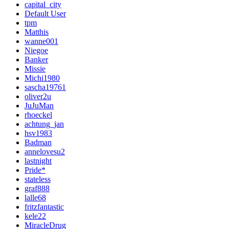
capital_city
Default User
tpm
Matthis
wanne001
Niegoe
Banker
Missie
Michi1980
sascha19761
oliver2u
JuJuMan
rhoeckel
achtung_jan
hsv1983
Badman
annelovesu2
lastnight
Pride*
stateless
graf888
lalle68
fritzfantastic
kele22
MiracleDrug