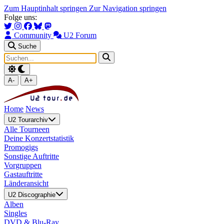
Zum Hauptinhalt springen
Zur Navigation springen
Folge uns:
Community
U2 Forum
Suche
A-
A+
Home
News
U2 Tourarchiv
Alle Tourneen
Deine Konzertstatistik
Promogigs
Sonstige Auftritte
Vorgruppen
Gastauftritte
Länderansicht
U2 Discographie
Alben
Singles
DVD & Blu-Ray