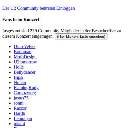
Der U2 Community beitreten
Einloggen
Fans beim Konzert
Insgesamt sind
229
Community Mitglieder in der Besucherliste zu
diesem Konzert eingetragen.
(Hier klicken: Liste einsehen)
Dino Velvet
Bonoman
MofoDesign
U2tomorrow
Holle
Bellydancer
Bipsi
Nunan
FlamingRudy
Cargozwerg
justus75
sonni
Razzor
Hardti
Lemonjan
miami