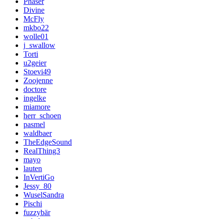
Phaser
Divine
McFly
mkbo22
wolle01
j_swallow
Torti
u2geier
Stoevi49
Zoojenne
doctore
ingelke
miamore
herr_schoen
pasmel
waldbaer
TheEdgeSound
RealThing3
mayo
lauten
InVertiGo
Jessy_80
WuselSandra
Pischi
fuzzybär