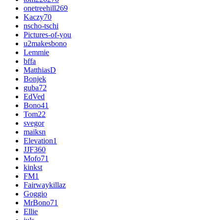
onetreehill269
Kaczy70
nscho-tschi
Pictures-of-you
u2makesbono
Lemmie
bffa
MatthiasD
Bonjek
guba72
EdVed
Bono41
Tom22
svegor
maiksn
Elevation1
JJF360
Mofo71
kinkst
FM1
Fairwaykillaz
Goggio
MrBono71
Ellie