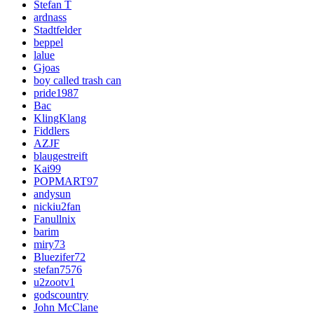
Stefan T
ardnass
Stadtfelder
beppel
lalue
Gjoas
boy called trash can
pride1987
Bac
KlingKlang
Fiddlers
AZJF
blaugestreift
Kai99
POPMART97
andysun
nickiu2fan
Fanullnix
barim
miry73
Bluezifer72
stefan7576
u2zootv1
godscountry
John McClane