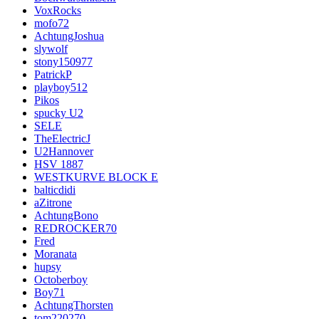
VoxRocks
mofo72
AchtungJoshua
slywolf
stony150977
PatrickP
playboy512
Pikos
spucky U2
SELE
TheElectricJ
U2Hannover
HSV 1887
WESTKURVE BLOCK E
balticdidi
aZitrone
AchtungBono
REDROCKER70
Fred
Moranata
hupsy
Octoberboy
Boy71
AchtungThorsten
tom220270