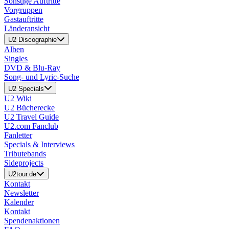
Sonstige Auftritte
Vorgruppen
Gastauftritte
Länderansicht
U2 Discographie
Alben
Singles
DVD & Blu-Ray
Song- und Lyric-Suche
U2 Specials
U2 Wiki
U2 Bücherecke
U2 Travel Guide
U2.com Fanclub
Fanletter
Specials & Interviews
Tributebands
Sideprojects
U2tour.de
Kontakt
Newsletter
Kalender
Kontakt
Spendenaktionen