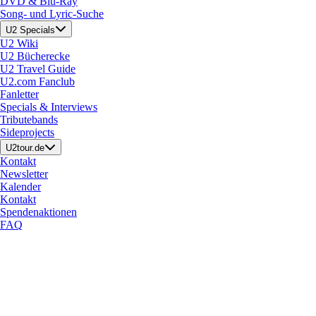
DVD & Blu-Ray
Song- und Lyric-Suche
U2 Specials
U2 Wiki
U2 Bücherecke
U2 Travel Guide
U2.com Fanclub
Fanletter
Specials & Interviews
Tributebands
Sideprojects
U2tour.de
Kontakt
Newsletter
Kalender
Kontakt
Spendenaktionen
FAQ