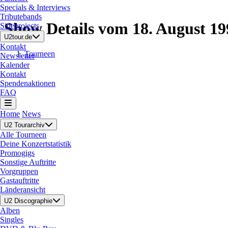
Specials & Interviews
Tributebands
Show Details vom 18. August 19
Sideprojects
U2tour.de
Kontakt
Tourneen
Newsletter
Kalender
Kontakt
Spendenaktionen
FAQ
Home
News
U2 Tourarchiv
Alle Tourneen
Deine Konzertstatistik
Promogigs
Sonstige Auftritte
Vorgruppen
Gastauftritte
Länderansicht
U2 Discographie
Alben
Singles